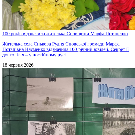
100 років відзначила жителька Сновщини Марфа Потапенко
Жителька села Єнькова Рудня Сновської громади Марфа
Потапівна Науменко відзначила 100-річний ювілей. Секрет її
довголіття – у постійному русі.
18 червня 2026