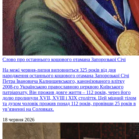
Слово про останнього кошового отамана Запорозької Січі
На межі червня-липня виповниться 325 років від дня
народження останнього кошового отамана Запорозької Січі
Петра Івановича Калнишевського, канонізованого влітку
2008-го Українською православною церквою Київського
патріархату. Він прожив довге життя – 112 років, через його
долю пролинули XVII, XVIII і XIX століття. Цей міцний тілом
та духом чоловік прожив понад 112 років, провівши 25 років в
ув’язненні на Соловках.
18 червня 2026