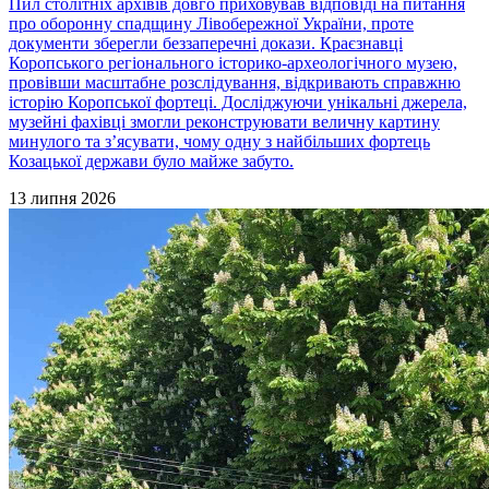
Пил столітніх архівів довго приховував відповіді на питання
про оборонну спадщину Лівобережної України, проте
документи зберегли беззаперечні докази. Краєзнавці
Коропського регіонального історико-археологічного музею,
провівши масштабне розслідування, відкривають справжню
історію Коропської фортеці. Досліджуючи унікальні джерела,
музейні фахівці змогли реконструювати величну картину
минулого та з’ясувати, чому одну з найбільших фортець
Козацької держави було майже забуто.
13 липня 2026