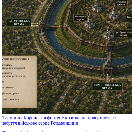
Таємниця Коропської фортеці: краєзнавці повертають із
забуття військове серце Гетьманщини