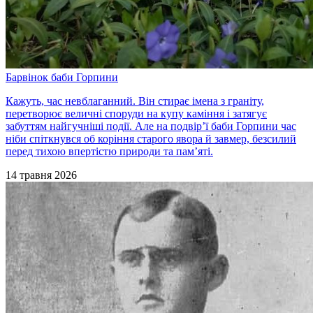
Барвінок баби Горпини
Кажуть, час невблаганний. Він стирає імена з граніту,
перетворює величні споруди на купу каміння і затягує
забуттям найгучніші події. Але на подвір’ї баби Горпини час
ніби спіткнувся об коріння старого явора й завмер, безсилий
перед тихою впертістю природи та пам’яті.
14 травня 2026