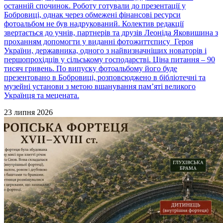
останній спочинок. Роботу готували до презентації у
Бобровиці, однак через обмежені фінансові ресурси
фотоальбом не був надрукований. Колектив редакції
звертається до учнів, партнерів та друзів Леоніда Яковишина з
проханням допомогти у виданні фотожиттєпису Героя
України, державника, одного з найвизначніших новаторів і
першопрохідців у сільському господарстві. Ціна питання – 90
тисяч гривень. По випуску фотоальбому його буде
презентовано в Бобровиці, розповсюджено в бібліотечні та
музейні установи з метою вшанування пам’яті великого
Українця та мецената.
23 липня 2026