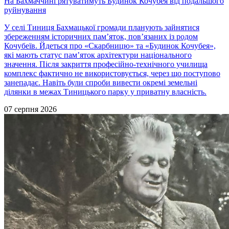
На Бахмаччині рятуватимуть Будинок Кочубея від подальшого
руйнування
У селі Тиниця Бахмацької громади планують зайнятися
збереженням історичних пам’яток, пов’язаних із родом
Кочубеїв. Йдеться про «Скарбницю» та «Будинок Кочубея»,
які мають статус пам’яток архітектури національного
значення. Після закриття професійно-технічного училища
комплекс фактично не використовується, через що поступово
занепадає. Навіть були спроби вивести окремі земельні
ділянки в межах Тиницького парку у приватну власність.
07 серпня 2026