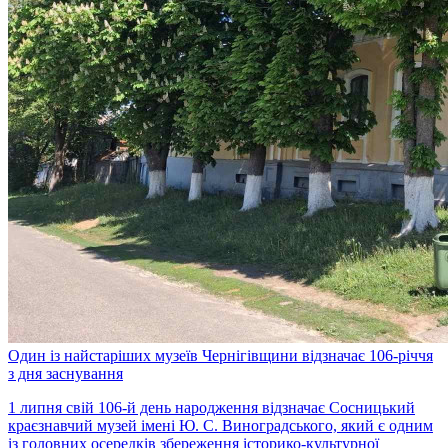
Один із найстаріших музеїв Чернігівщини відзначає 106-річчя
з дня заснування
1 липня свій 106-й день народження відзначає Сосницький
краєзнавчий музей імені Ю. С. Виноградського, який є одним
із головних осередків збереження історико-культурної