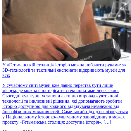
У «Гетьманській столиці» історію можна побачити руками: як
3D-технології та тактильні експонати відкривають музей для
всіх
У сучасному світі музей вже давно перестав бути лише
місцем, де можна спостерігати за експонатами через скло.
Сьогодні культурні установи активно впроваджують нові
технології та інклюзивні рішення, які допомагають зробити
історію доступною для кожного відвідувача незалежно від
його фізичних можливостей. Саме такий підхід реалізовується
у Національному історико-культурному заповіднику в межах
проєкту «Гетьманська столиця: доступна історія», […]