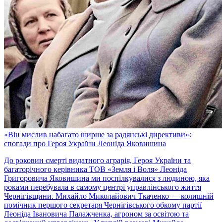
«Він мислив набагато ширше за радянські директиви»:
спогади про Героя України Леоніда Яковишина
До роковин смерті видатного аграрія, Героя України та
багаторічного керівника ТОВ «Земля і Воля» Леоніда
Григоровича Яковишина ми поспілкувалися з людиною, яка
роками перебувала в самому центрі управлінського життя
Чернігівщини. Михайло Миколайович Ткаченко — колишній
помічник першого секретаря Чернігівського обкому партії
Леоніда Івановича Палажченка, агроном за освітою та