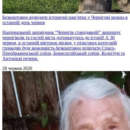
Безкоштовно відвідати історичні пам’ятки у Чернігові можна в
останній день червня
Національний заповідник “Чернігів стародавній” запрошує
чернігівців та гостей міста доторкнутись до історії! А 30
червня, в останній вівторок місяця, у пільгових категорій
громадян буде можливість безкоштовно відвідати Спасо-
Преображенський собор, Борисоглібський собор, Колегіум та
Антонієві печери.
28 червня 2026