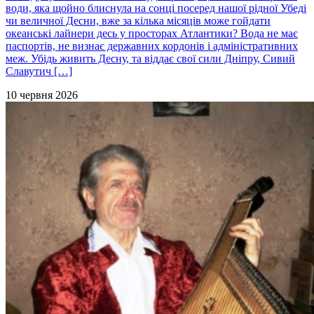
води, яка щойно блиснула на сонці посеред нашої рідної Убеді
чи величної Десни, вже за кілька місяців може гойдати
океанські лайнери десь у просторах Атлантики? Вода не має
паспортів, не визнає державних кордонів і адміністративних
меж. Убідь живить Десну, та віддає свої сили Дніпру, Сивий
Славутич […]
10 червня 2026