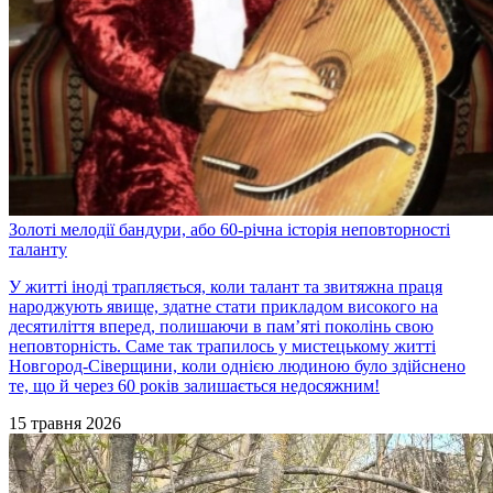
Золоті мелодії бандури, або 60-річна історія неповторності
таланту
У житті іноді трапляється, коли талант та звитяжна праця
народжують явище, здатне стати прикладом високого на
десятиліття вперед, полишаючи в пам’яті поколінь свою
неповторність. Саме так трапилось у мистецькому житті
Новгород-Сіверщини, коли однією людиною було здійснено
те, що й через 60 років залишається недосяжним!
15 травня 2026