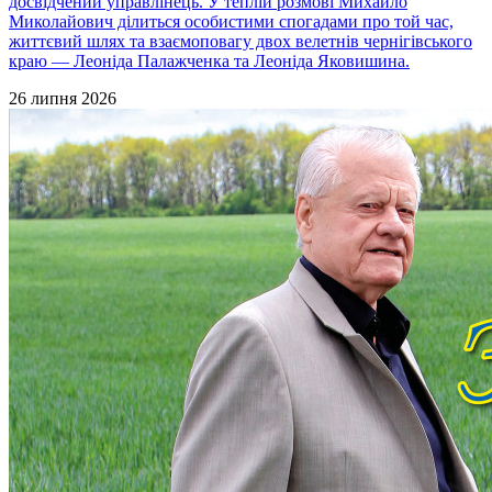
досвідчений управлінець. У теплій розмові Михайло
Миколайович ділиться особистими спогадами про той час,
життєвий шлях та взаємоповагу двох велетнів чернігівського
краю — Леоніда Палажченка та Леоніда Яковишина.
26 липня 2026