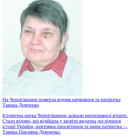
На Чернігівщині померла відома науковиця та патріотка
Тамара Демченко
Історична наука Чернігівщини зазнали непоправної втрати.
Стало відомо, що відійшла у засвіти видатна дослідниця
історії України, невтомна просвітниця та щира патріотка —
Тама́ра Па́влівна Де́мченко.