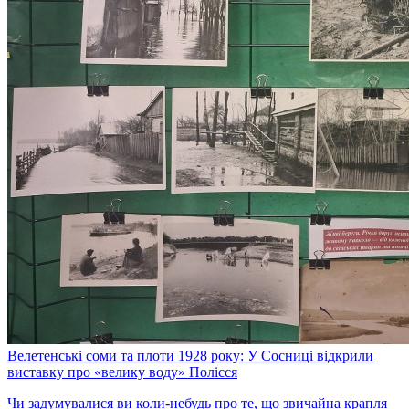
Велетенські соми та плоти 1928 року: У Сосниці відкрили
виставку про «велику воду» Полісся
Чи задумувалися ви коли-небудь про те, що звичайна крапля