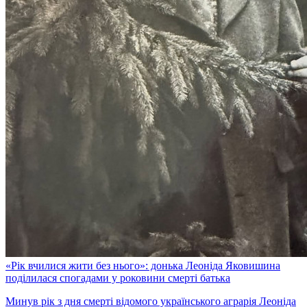
«Рік вчилися жити без нього»: донька Леоніда Яковишина
поділилася спогадами у роковини смерті батька
Минув рік з дня смерті відомого українського аграрія Леоніда