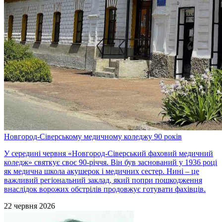
Новгород-Сіверському медичному коледжу 90 років
У середині червня «Новгород-Сіверський фаховий медичний
коледж» святкує своє 90-річчя. Він був заснований у 1936 році
як медична школа акушерок і медичних сестер. Нині – це
важливий регіональний заклад, який попри пошкодження
внаслідок ворожих обстрілів продовжує готувати фахівців.
22 червня 2026