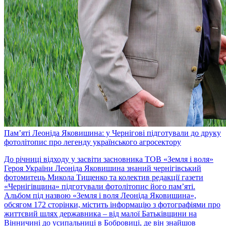
Пам’яті Леоніда Яковишина: у Чернігові підготували до друку
фотолітопис про легенду українського агросектору
До річниці відходу у засвіти засновника ТОВ «Земля і воля»
Героя України Леоніда Яковишина знаний чернігівський
фотомитець Микола Тищенко та колектив редакції газети
«Чернігівщина» підготували фотолітопис його пам’яті.
Альбом під назвою «Земля і воля Леоніда Яковишина»,
обсягом 172 сторінки, містить інформацію з фотографіями про
життєвий шлях державника – від малої Батьківщини на
Вінничині до усипальниці в Бобровиці, де він знайшов