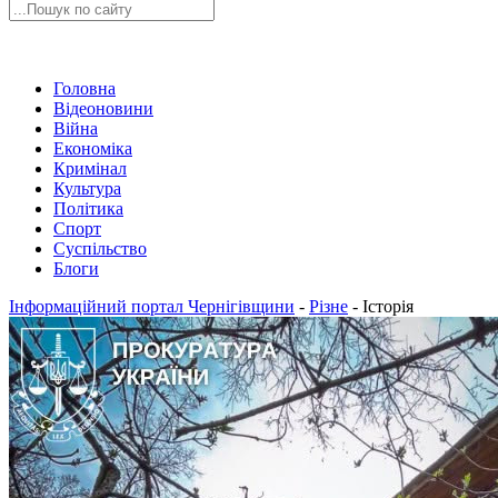
Головна
Відеоновини
Війна
Економіка
Кримінал
Культура
Політика
Спорт
Суспільство
Блоги
Інформаційний портал Чернігівщини
-
Різне
-
Історія