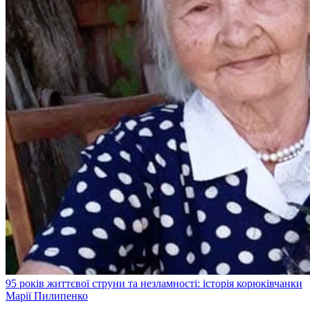
95 років життєвої струни та незламності: історія корюківчанки
Марії Пилипенко