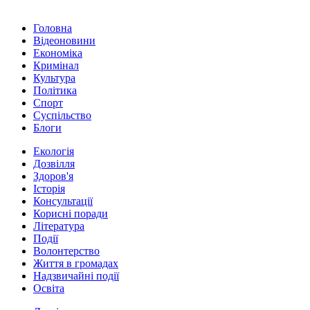
Головна
Відеоновини
Економіка
Кримінал
Культура
Політика
Спорт
Суспільство
Блоги
Екологія
Дозвілля
Здоров'я
Історія
Консультації
Корисні поради
Література
Події
Волонтерство
Життя в громадах
Надзвичайні події
Освіта