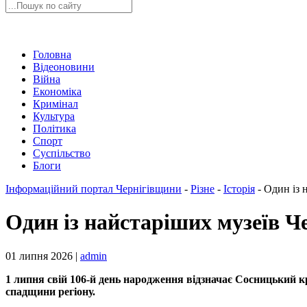
Головна
Відеоновини
Війна
Економіка
Кримінал
Культура
Політика
Спорт
Суспільство
Блоги
Інформаційний портал Чернігівщини
-
Різне
-
Історія
-
Один із 
Один із найстаріших музеїв Ч
01 липня 2026 |
admin
1 липня свій 106-й день народження відзначає Сосницький к
спадщини регіону.