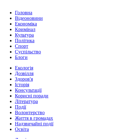
Головна
Відеоновини
Економіка
Кримінал
Культура
Політика
Спорт
Суспільство
Блоги
Екологія
Дозвілля
Здоров'я
Історія
Консультації
Корисні поради
Література
Події
Волонтерство
Життя в громадах
Надзвичайні події
Освіта