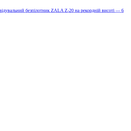
ідувальний безпілотник ZALA Z-20 на рекордній висоті — 6