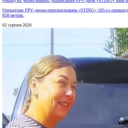
Рекорд на Чернігівщині: український FPV-дрон «STING» збив 
Оператори FPV-дрона-перехоплювача «STING» 105-го прикордо
858 метрів.
02 серпня 2026