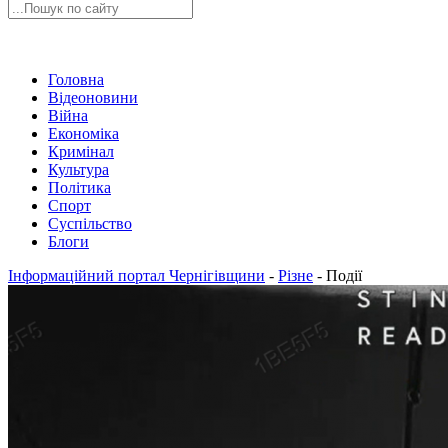
Головна
Відеоновини
Війна
Економіка
Кримінал
Культура
Політика
Спорт
Суспільство
Блоги
Інформаційний портал Чернігівщини
-
Різне
-
Події