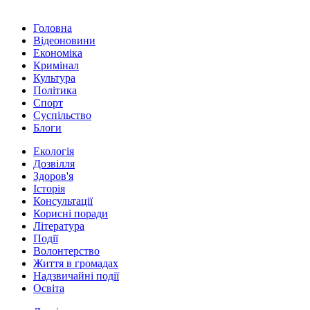
Головна
Відеоновини
Економіка
Кримінал
Культура
Політика
Спорт
Суспільство
Блоги
Екологія
Дозвілля
Здоров'я
Історія
Консультації
Корисні поради
Література
Події
Волонтерство
Життя в громадах
Надзвичайні події
Освіта