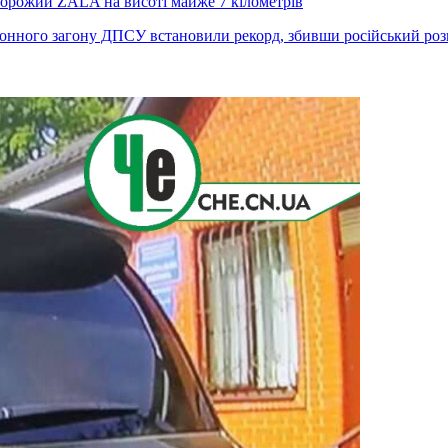
ворожий ZALA на висоті майже 7 кілометрів
нного загону ДПСУ встановили рекорд, збивши російський розв