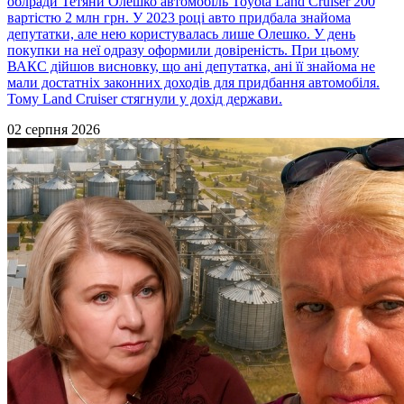
облради Тетяни Олешко автомобіль Toyota Land Cruiser 200
вартістю 2 млн грн. У 2023 році авто придбала знайома
депутатки, але нею користувалась лише Олешко. У день
покупки на неї одразу оформили довіреність. При цьому
ВАКС дійшов висновку, що ані депутатка, ані її знайома не
мали достатніх законних доходів для придбання автомобіля.
Тому Land Cruiser стягнули у дохід держави.
02 серпня 2026