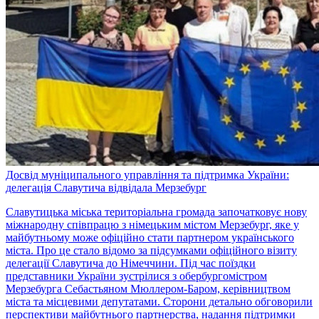
Досвід муніципального управління та підтримка України:
делегація Славутича відвідала Мерзебург
Славутицька міська територіальна громада започатковує нову
міжнародну співпрацю з німецьким містом Мерзебург, яке у
майбутньому може офіційно стати партнером українського
міста. Про це стало відомо за підсумками офіційного візиту
делегації Славутича до Німеччини. Під час поїздки
представники України зустрілися з обербургомістром
Мерзебурга Себастьяном Мюллером-Баром, керівництвом
міста та місцевими депутатами. Сторони детально обговорили
перспективи майбутнього партнерства, надання підтримки