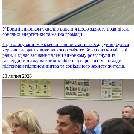
У Борзні виконком ухвалив рішення щодо захисту прав дітей,
сонячної енергетики та майна громади
Під головуванням міського голови Лариси Осадчук відбулося
чергове засідання виконавчого комітету Борзнянської міської
ради. Під час засідання члени виконкому розглянули та
затвердили низку важливих рішень для розвитку громади,
підтримки підприємництва та соціального захисту жителів.
23 липня 2026