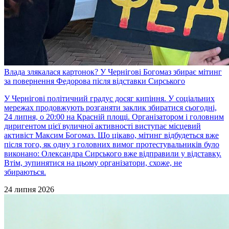
Влада злякалася картонок? У Чернігові Богомаз збирає мітинг
за повернення Федорова після відставки Сирського
У Чернігові політичний градус досяг кипіння. У соціальних
мережах продовжують розганяти заклик збиратися сьогодні,
24 липня, о 20:00 на Красній площі. Організатором і головним
диригентом цієї вуличної активності виступає місцевий
активіст Максим Богомаз. Що цікаво, мітинг відбудеться вже
після того, як одну з головних вимог протестувальників було
виконано: Олександра Сирського вже відправили у відставку.
Втім, зупинятися на цьому організатори, схоже, не
збираються.
24 липня 2026