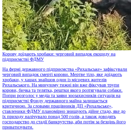
Корову доїдають хробаки: черговий випадок екоциду на
підприємстві ФДМУ
На фермі державного підприємства «Рихальське» зафіксували
черговий випадок смерті корови. Мертве тіло, яке доїдають
хробаки, у хащах знайшов один із місцевих жителів
Рихальського. На минулому тижні він вже фіксував трупи
корови, бичка та телятка, рештки якого розтягували собаки.
Попри розголос у медіа та заяви зоозахисників ситуація на
підприємстві Фонду державного майна залишається
критичною. За словами працівників ДП «Рихальське»,
ставленики ФДМУ планомірно знищують дійне стадо, яке до
їх приходу налічувало понад 500 голів, а також доводять
господарство до стадії банкрутства, аби потім за безцінь його
приватизувати.