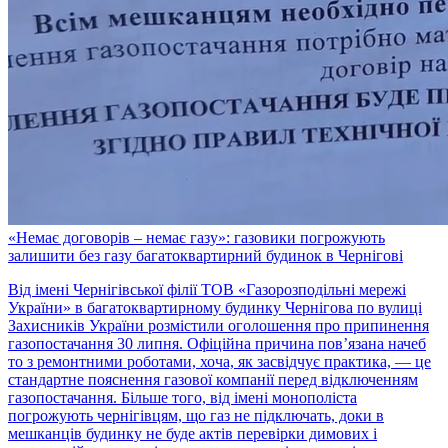
«Немає договорів – немає газу»: газовики погрожують
залишити без газу багатоквартирний будинок в Чернігові
Від імені Чернігівської філії ТОВ «Газорозподільні мережі
України» в багатоквартирному будинку Чернігова по вулиці
Захисників України розмістили оголошення про припинення
газопостачання 30 липня. Офіційна причина пов’язана начеб
то з ремонтними роботами, хоча, як засвідчує практика, — це
стандартне пояснення газової компанії перед відключенням
газопостачання. Більше того, від імені монополіста
погрожують чернігівцям, що газ не підключать, доки в
мешканців будинку не буде актів перевірки димових і