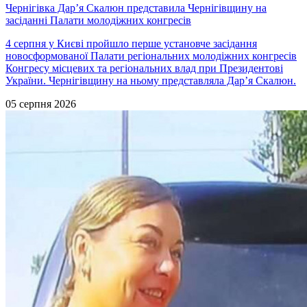
Чернігівка Дарʼя Скалюн представила Чернігівщину на
засіданні Палати молодіжних конгресів
4 серпня у Києві пройшло перше установче засідання
новосформованої Палати регіональних молодіжних конгресів
Конгресу місцевих та регіональних влад при Президентові
України. Чернігівщину на ньому представляла Дарʼя Скалюн.
05 серпня 2026