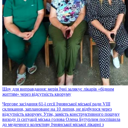
Шоу для виправдання: мерія Ічні залякує лікарів «бідним
життям» через відсутність кворуму
Чергове засідання 61-ї сесії Ічнянської міської ради VIII
скликання, заплановане на 10 липня, не відбулося через
відсутність кворуму. Утім, замість конструктивного пошуку
виходу із ситуації міська голова Олена Бутурлим поспішила
до медичного колективу Ічнянської міської лікарні з