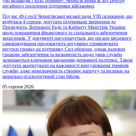
«40 мільярдів і чіткі терміни»: Чернігів вимагає від Центру
негайного посилення підтримки військових
Під час 49-ї сесії Чернігівської міської ради VIII скликання, що
відбулася 4 серпня, депутати підтримали звернення до
Президента, Верховної Ради та Кабінету Міністрів України
щодо покращення фінансового та соціального забезпечення
захисників. У документі наголошується, що органи місцевого
самоврядування продовжують регулярно спрямовувати
ресурси громад на підтримку Сил оборони, однак належне
грошове забезпечення та визначеність щодо умов служби
залишаються ключовим завданням державної політики. Також
депутати акцентували на важливості врегулювання термінів
служби, адже невизначеність створює напругу та впливає на
морально-психологічний стан бійців.
05 серпня 2026