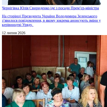
Чернігівка Юлія Свириденко іде з посади Прем’єр-міністра
На сторінці Президента України Володимира Зеленського
з’явилося повідомлення, в якому зокрема анонсують зміни у
керівництві Уряду.
12 липня 2026