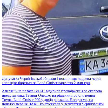
Депутатка Чернігівської облради і помічниця нардепа через
апеляцію бореться за Land Cruiser вартістю 2 млн грн
Апеляційна палата ВАКС відкрила провадження за скаргою
представника Тетяни Олешко на рішення про стягнення
Toyota Land Cruiser 200 у дохід держави. Нагадаємо, на
початку червня ВАКС конфіскував у депутатки Чернігівської