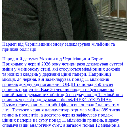
Нардеп від Чернігівщини знову задекларував мільйони та
придбав облігації
Народний депутат України від Чернігівщини Борис
Приходько у червні 2026 року чотири рази декларував суттєві
зміни у майновому стані, які стосуються мільйонних доходів
та нових вкладень у державні цінні папери. Наприкінці
місяця, 24 червня, він задекларував понад 11 мільйонів
гривень доходу від погашення ОВДП та понад 850 тисяч
гривень процентів. Вже 26 червня нардеп набув право на
новий пакет державних облігацій на суму понад 12 мільйонів
гривень через фондову компанію «ФІНЕКС-УКРАЇНА».
Цьому передували масштабні фінансові операції на початку
літа. Третього червня парламентар отримав майже 889 тисяч
гривень процентів, а десятого червня зафіксував продаж
цінних паперів на суму понад 11 мільйонів гривень, відразу
спрямувавши аналогічну суму, а загалом понад 12 мільйонів