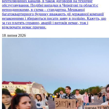
вентиляційних каналів, в також договорів на технічне
обслуговування. Подібні випадки в Чернігові та області є
непоодинокими, в схема – стандартна. Мешканці
багатоквартирного будинку вважають дії державної компанії
незаконними і збираються писати заяву в поліцію. Кажуть, що
за газ платять справно, аварій і витоків немає, тож і
відключати немає причин.
18 липня 2026