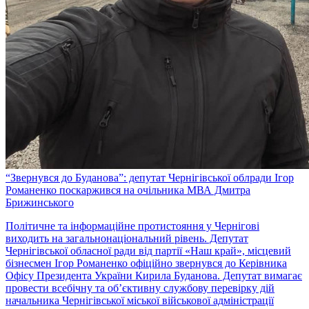
“Звернувся до Буданова”: депутат Чернігівської облради Ігор
Романенко поскаржився на очільника МВА Дмитра
Брижинського
Політичне та інформаційне протистояння у Чернігові
виходить на загальнонаціональний рівень. Депутат
Чернігівської обласної ради від партії «Наш край», місцевий
бізнесмен Ігор Романенко офіційно звернувся до Керівника
Офісу Президента України Кирила Буданова. Депутат вимагає
провести всебічну та об’єктивну службову перевірку дій
начальника Чернігівської міської військової адміністрації