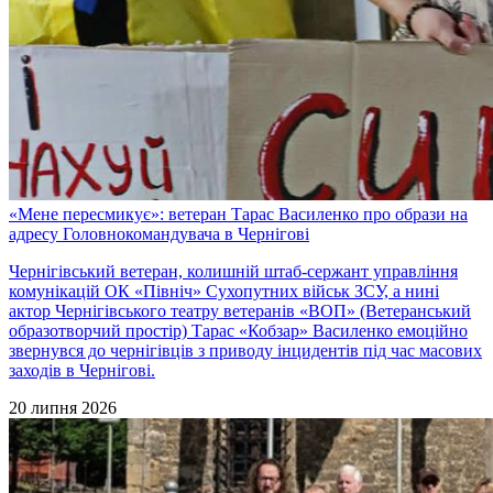
«Мене пересмикує»: ветеран Тарас Василенко про образи на
адресу Головнокомандувача в Чернігові
Чернігівський ветеран, колишній штаб-сержант управління
комунікацій ОК «Північ» Сухопутних військ ЗСУ, а нині
актор Чернігівського театру ветеранів «ВОП» (Ветеранський
образотворчий простір) Тарас «Кобзар» Василенко емоційно
звернувся до чернігівців з приводу інцидентів під час масових
заходів в Чернігові.
20 липня 2026