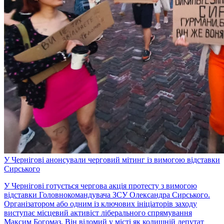
У Чернігові анонсували черговий мітинг із вимогою відставки
Сирського
У Чернігові готується чергова акція протесту з вимогою
відставки Головнокомандувача ЗСУ Олександра Сирського.
Організатором або одним із ключових ініціаторів заходу
виступає місцевий активіст ліберального спрямування
Максим Богомаз. Він відомий у місті як колишній депутат