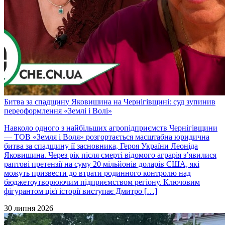
Битва за спадщину Яковишина на Чернігівщині: суд зупинив
переоформлення «Землі і Волі»
Навколо одного з найбільших агропідприємств Чернігівщини
— ТОВ «Земля і Воля» розгортається масштабна юридична
битва за спадщину її засновника, Героя України Леоніда
Яковишина. Через рік після смерті відомого аграрія з’явилися
раптові претензії на суму 20 мільйонів доларів США, які
можуть призвести до втрати родинного контролю над
бюджетоутворюючим підприємством регіону. Ключовим
фігурантом цієї історії виступає Дмитро […]
30 липня 2026