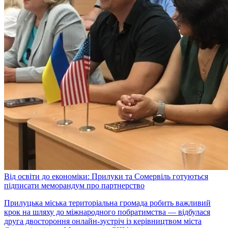
Від освіти до економіки: Прилуки та Сомервіль готуються
підписати меморандум про партнерство
Прилуцька міська територіальна громада робить важливий
крок на шляху до міжнародного побратимства — відбулася
друга двостороння онлайн-зустріч із керівництвом міста