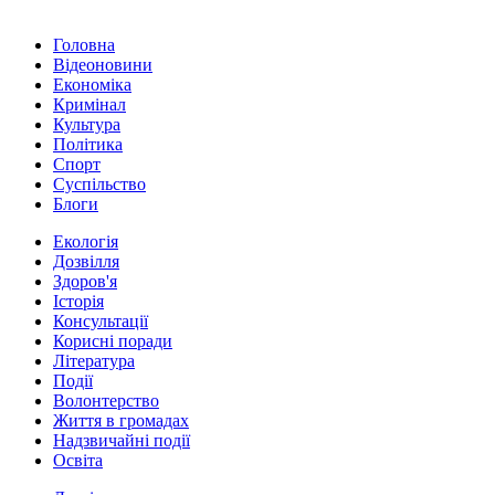
Головна
Відеоновини
Економіка
Кримінал
Культура
Політика
Спорт
Суспільство
Блоги
Екологія
Дозвілля
Здоров'я
Історія
Консультації
Корисні поради
Література
Події
Волонтерство
Життя в громадах
Надзвичайні події
Освіта