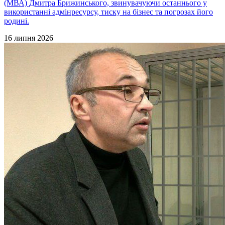
(МВА) Дмитра Брижинського, звинувачуючи останнього у
використанні адмінресурсу, тиску на бізнес та погрозах його
родині.
16 липня 2026