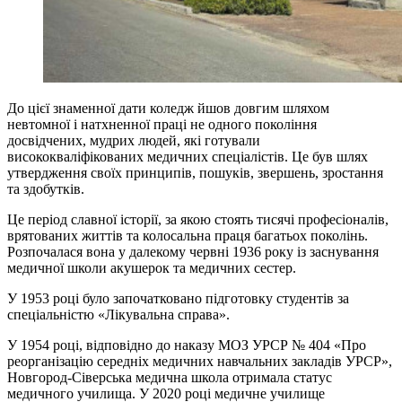
​До цієї знаменної дати коледж йшов довгим шляхом
невтомної і натхненної праці не одного покоління
досвідчених, мудрих людей, які готували
висококваліфікованих медичних спеціалістів. Це був шлях
утвердження своїх принципів, пошуків, звершень, зростання
та здобутків.
Це період славної історії, за якою стоять тисячі професіоналів,
врятованих життів та колосальна праця багатьох поколінь.
Розпочалася вона у далекому червні 1936 року із заснування
медичної школи акушерок та медичних сестер.
У 1953 році було започатковано підготовку студентів за
спеціальністю «Лікувальна справа».
У 1954 році, відповідно до наказу МОЗ УРСР № 404 «Про
реорганізацію середніх медичних навчальних закладів УРСР»,
Новгород-Сіверська медична школа отримала статус
медичного училища. У 2020 році медичне училище