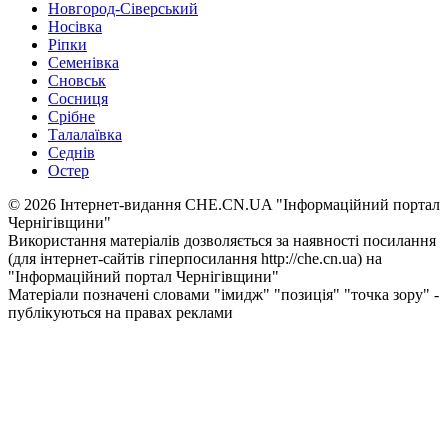
Новгород-Сіверський
Носівка
Ріпки
Семенівка
Сновськ
Сосниця
Срібне
Талалаївка
Седнів
Остер
© 2026 Інтернет-видання CHE.CN.UA "Інформаційний портал
Чернiгiвщини"
Використання матеріалів дозволяється за наявності посилання
(для інтернет-сайтів гіперпосилання http://che.cn.ua) на
"Інформаційний портал Чернiгiвщини"
Матеріали позначені словами "імидж" "позиція" "точка зору" -
публікуються на правах реклами