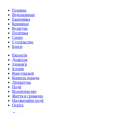
Головна
Відеоновини
Економіка
Кримінал
Культура
Політика
Спорт
Суспільство
Блоги
Екологія
Дозвілля
Здоров'я
Історія
Консультації
Корисні поради
Література
Події
Волонтерство
Життя в громадах
Надзвичайні події
Освіта