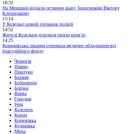
18:32
На Менщині віддали останню шану Захисникові Віктору
Клепацькому
15:14
У Козельці новий очільник поліції
14:52
Жителі Козельця ділилися своєю кров’ю
14:25
Корюківська лікарня отримала медичне обладнання від
благодійного фонду
Чернігів
Ніжин
Прилуки
Бахмач
Бобровиця
Борзна
Варва
Городня
Ічня
Козелець
Короп
Корюківка
Куликівка
Мена