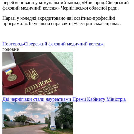
перейменовано у комунальний заклад «Новгород-Сіверський
фаховий медичний коледж» Чернігівської обласної ради.
Наразі у коледжі акредитовано дві освітньо-професійні
програми: «Лікувальна справа» та «Сестринська справа».
Новгород-Сіверський фаховий медичний коледж
головне
Дві чернігівки стали лауреатками Премії Кабінету Міністрів