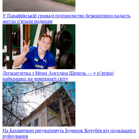
У Парафіївській громаді підприємство безкоштовно надасть
житло п'ятьом родинам
Легкоатлетка з Мени Ангеліна Шепель — у п’ятірці
найкращих на чемпіонаті світу
На Бахмаччині рятуватимуть Будинок Кочубея від подальшого
руйнування