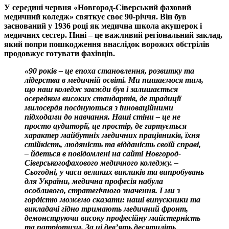
У середині червня «Новгород-Сіверський фаховий
медичний коледж» святкує своє 90-річчя. Він був
заснований у 1936 році як медична школа акушерок і
медичних сестер. Нині – це важливий регіональний заклад,
який попри пошкодження внаслідок ворожих обстрілів
продовжує готувати фахівців.
​«90 років – це епоха становлення, розвитку та
лідерства в медичній освіті. Ми пишаємося тим,
що наш коледж завжди був і залишається
осередком високих стандартів, де традиції
милосердя поєднуються з інноваційними
підходами до навчання. Наші стіни – це не
просто аудиторії, це простір, де гартується
характер майбутніх медичних працівників, їхня
стійкість, людяність та відданість своїй справі,
– йдеться в повідомлені на сайті Новгород-
Сіверськогофахового медичного коледжу. –
Сьогодні, у часи великих викликів та випробувань
для України, медична професія набула
особливого, стратегічного значення. І ми з
гордістю можемо сказати: наші випускники та
викладачі гідно тримають медичний фронт,
демонструючи високу професійну майстерність
та патріотизм. За ці дев’ять десятиліть