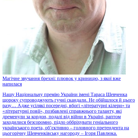
Магічне звучання брехні: плювок у криницю, з якої вже
напилася
Нашу Національну премію України імені Тараса Шевченка
щороку супроводжують гучні скандали. Не обійшлося й цього
разу… Адже усілякі посередні, вбогі «літературні кілери» та
«літературні повії», позбавлені справжнього таланту, які
дременули за кордон, подалі від війни в Україні, раптом
заходилися безсоромно, підло оббріхувати геніального
українського поета, об’єктивно – головного претендента на
цьогорічну Шевченківську нагороду – Ігоря Павлюка.