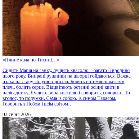
«Плине кача по Тисині…»
Сидить Марія на ганку, лущить квасолю – багато її вродило
цього року. Випрані рушники на шворці гойдаються. Важка
птаха на стару яблуню присіла. Болять натомлені життям
плечі, болить серце. Відцвітають останні осінні квіти в
палісаднику. Лущить вона квасолю і говорить, говорить. То
вголос, то подумки. Сама із собою, із сином Тарасом.
Говорить з Небом і всім світом…
03 січня 2026