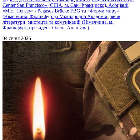
Center San Francisco» (США, м. Сан-Франциско), Асоціації
«Міст Пегасу» / Pegasus Brücke FBG та «Форум миру»
(Німеччина, Франкфурт) і Міжнародна Академія діячів
літератури, мистецтв та комунікацій (Німеччина, м.
Франкфурт, президент Олена Ананьєва).
04 січня 2026