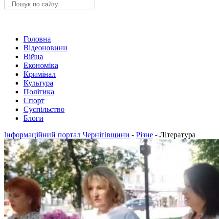
Головна
Відеоновини
Війна
Економіка
Кримінал
Культура
Політика
Спорт
Суспільство
Блоги
Інформаційний портал Чернігівщини
-
Різне
-
Література