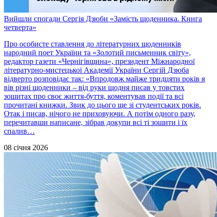
Вийшли спогади Сергія Дзюби «Замість щоденника. Книга
четверта»
Про особисте ставлення до літературних щоденників
народний поет України та «Золотий письменник світу»,
редактор газети «Чернігівщина», президент Міжнародної
літературно-мистецької Академії України Сергій Дзюба
відверто розповідає так: «Впродовж майже тридцяти років я
вів різні щоденники – від руки щодня писав у товстих
зошитах про своє життя-буття, коментував події та всі
прочитані книжки. Звик до цього ще зі студентських років.
Отак і писав, нічого не приховуючи. А потім одного разу,
перечитавши написане, зібрав докупи всі ті зошити і їх
спалив…
08 січня 2026