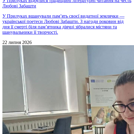
У Прилуках відбулися традиційні літературні читання на честь
Любові Забашти
У Прилуках вшанували пам’ять своєї видатної землячки —
української поетеси Любові Забашти. З нагоди роковин від
дня її смерті біля пам’ятника діячці зібралися містяни та
шанувальники її творчості.
22 липня 2026