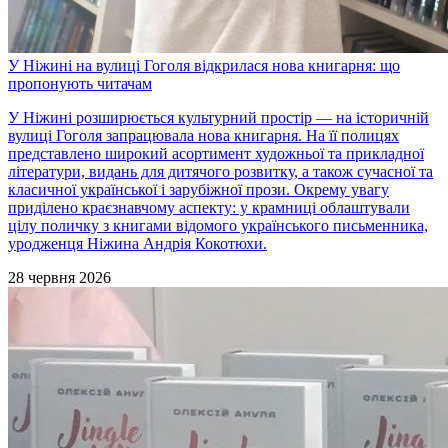
У Ніжині на вулиці Гоголя відкрилася нова книгарня: що
пропонують читачам
У Ніжині розширюється культурний простір — на історичній
вулиці Гоголя запрацювала нова книгарня. На її полицях
представлено широкий асортимент художньої та прикладної
літератури, видань для дитячого розвитку, а також сучасної та
класичної української і зарубіжної прози. Окрему увагу
приділено краєзнавчому аспекту: у крамниці облаштували
цілу поличку з книгами відомого українського письменника,
уродженця Ніжина Андрія Кокотюхи.
28 червня 2026