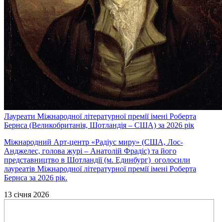
Лауреати Міжнародної літературної премії імені Роберта
Бернса (Великобританія, Шотландія – США) за 2026 рік
Міжнародний Арт-центр «Радіус миру» (США, Лос-
Анджелес, голова журі – Анатолій Фрадіс) та його
представництво в Шотландії (м. Единбург) оголосили
лауреатів Міжнародної літературної премії імені Роберта
Бернса за 2026 рік.
13 січня 2026