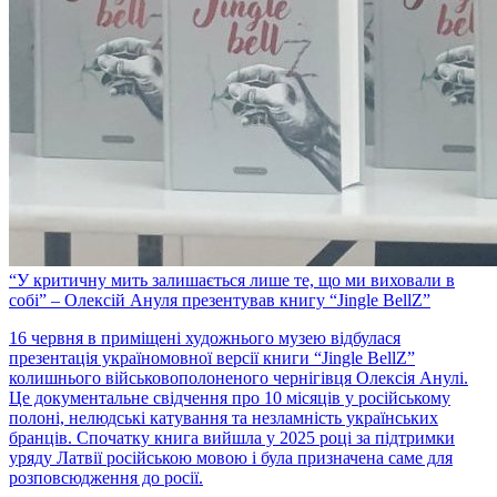
“У критичну мить залишається лише те, що ми виховали в
собі” – Олексій Ануля презентував книгу “Jingle BellZ”
16 червня в приміщені художнього музею відбулася
презентація україномовної версії книги “Jingle BellZ”
колишнього військовополоненого чернігівця Олексія Анулі.
Це документальне свідчення про 10 місяців у російському
полоні, нелюдські катування та незламність українських
бранців. Спочатку книга вийшла у 2025 році за підтримки
уряду Латвії російською мовою і була призначена саме для
розповсюдження до росії.