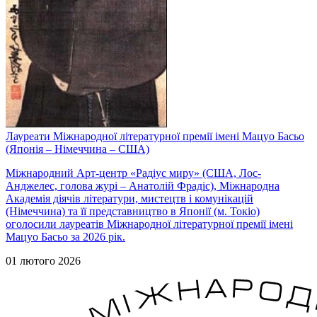
Лауреати Міжнародної літературної премії імені Мацуо Басьо
(Японія – Німеччина – США)
Міжнародний Арт-центр «Радіус миру» (США, Лос-
Анджелес, голова журі – Анатолій Фрадіс), Міжнародна
Академія діячів літератури, мистецтв і комунікацій
(Німеччина) та її представництво в Японії (м. Токіо)
оголосили лауреатів Міжнародної літературної премії імені
Мацуо Басьо за 2026 рік.
01 лютого 2026