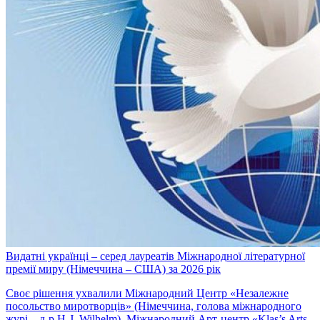
Видатні українці – серед лауреатів Міжнародної літературної
премії миру (Німеччина – США) за 2026 рік
Своє рішення ухвалили Міжнародний Центр «Незалежне
посольство миротворців» (Німеччина, голова міжнародного
журі – д-р H-J. Wilhelm), Міжнародний Арт-центр «Klas’s Arts