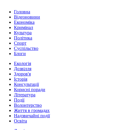
Головна
Відеоновини
Економіка
Кримінал
Культура
Політика
Спорт
Суспільство
Блоги
Екологія
Дозвілля
Здоров'я
Історія
Консультації
Корисні поради
Література
Події
Волонтерство
Життя в громадах
Надзвичайні події
Освіта