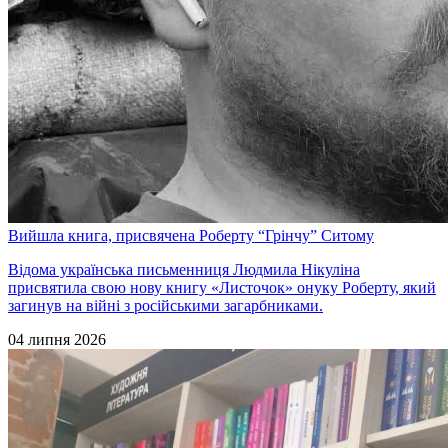
Вийшла книга, присвячена Роберту “Грінчу” Ситому
Відома українська письменниця Людмила Нікуліна
присвятила свою нову книгу «Листочок» онуку Роберту, який
загинув на війні з російськими загарбниками.
04 липня 2026