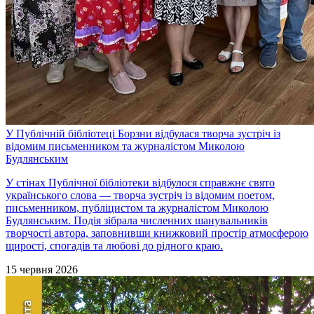
У Публічній бібліотеці Борзни відбулася творча зустріч із
відомим письменником та журналістом Миколою
Будлянським
У стінах Публічної бібліотеки відбулося справжнє свято
українського слова — творча зустріч із відомим поетом,
письменником, публіцистом та журналістом Миколою
Будлянським. Подія зібрала численних шанувальників
творчості автора, заповнивши книжковий простір атмосферою
щирості, спогадів та любові до рідного краю.
15 червня 2026