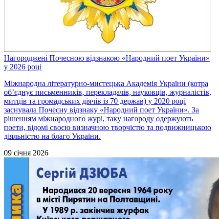
Нагороджені Почесною відзнакою «Народний поет України»
у 2026 році
Міжнародна літературно-мистецька Академія України (котра
об’єднує письменників, перекладачів, науковців, журналістів,
митців та громадських діячів із 70 держав) у 2020 році
заснувала Почесну відзнаку «Народний поет України». За
рішенням міжнародного журі, таку нагороду одержують
поети, відомі своєю визначною творчістю та подвижницькою
діяльністю на благо України.
09 січня 2026