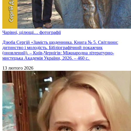
Чарівні, цілющі… фотографії
Дзюба Сергій «Замість щоденника. Книга № 5. Світлини:
дитинство і молодість. Бібліографічний покажчик
(оновлений). – Київ-Чернігів: Міжнародна літературно-
мистецька Академія України, 2026. – 460 с.
13 лютого 2026