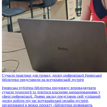
Сучасні практики для громад: досвід цифровізації Ічнянської
бібліотеки представили на всеукраїнській зустрічі
Ічнянська публічна бібліотека продовжує впроваджувати
сучасні технології та ділитися власними напрацюваннями у
сфері цифровізації. Днями заклад представив свій успішний
досвід роботи під час всеукраїнської онлайн-зустрічі,
організованої в межах проєкту «Бібліотеки розвивають