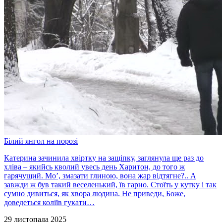
Білий янгол на порозі
Катерина зачинила хвіртку на защіпку, заглянула ще раз до
хліва – якийсь кволий увесь день Харитон, до того ж
гарячущий. Мо’, змазати глиною, вона жар відтягне?.. А
завжди ж був такий веселенький, їв гарно. Стоїть у кутку і так
сумно дивиться, як хвора людина. Не приведи, Боже,
доведеться коліїв гукати…
29 листопада 2025