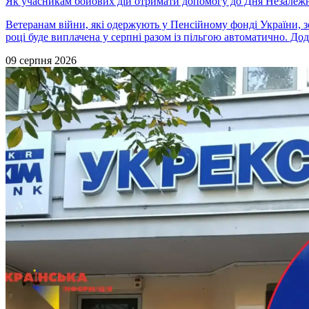
Як учасникам бойових дій отримати допомогу до Дня Незалежн
Ветеранам війни, які одержують у Пенсійному фонді України, з
році буде виплачена у серпні разом із пільгою автоматично. До
09 серпня 2026