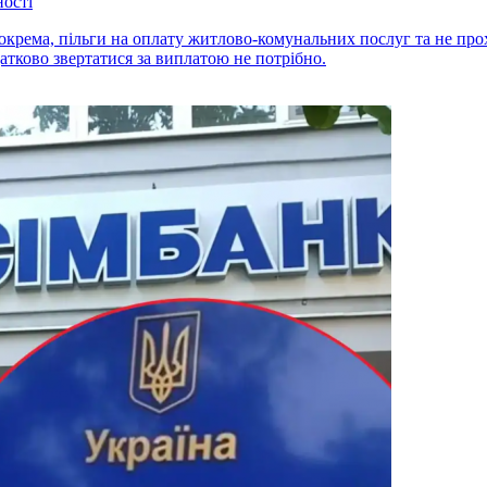
ості
окрема, пільги на оплату житлово-комунальних послуг та не про
датково звертатися за виплатою не потрібно.