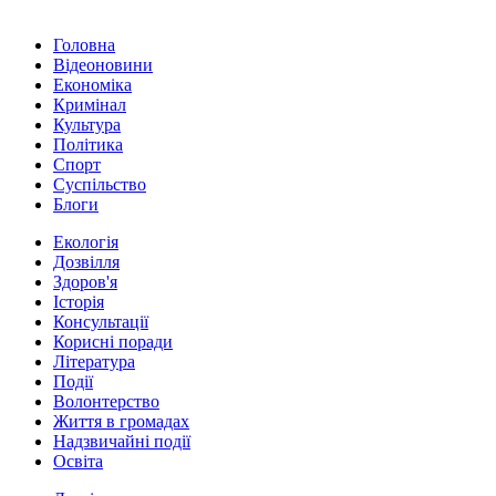
Головна
Відеоновини
Економіка
Кримінал
Культура
Політика
Спорт
Суспільство
Блоги
Екологія
Дозвілля
Здоров'я
Історія
Консультації
Корисні поради
Література
Події
Волонтерство
Життя в громадах
Надзвичайні події
Освіта