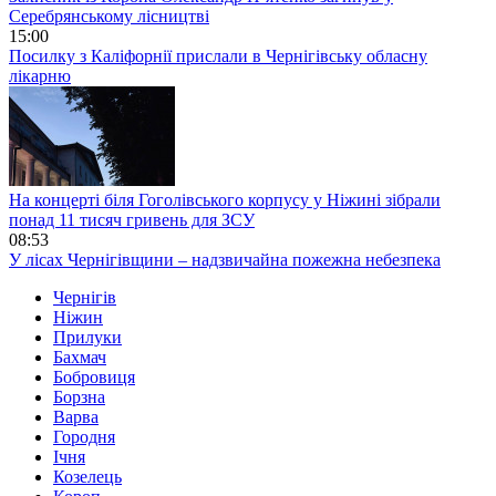
Серебрянському лісництві
15:00
Посилку з Каліфорнії прислали в Чернігівську обласну
лікарню
На концерті біля Гоголівського корпусу у Ніжині зібрали
понад 11 тисяч гривень для ЗСУ
08:53
У лісах Чернігівщини – надзвичайна пожежна небезпека
Чернігів
Ніжин
Прилуки
Бахмач
Бобровиця
Борзна
Варва
Городня
Ічня
Козелець