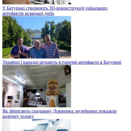
У Батурині створюють 3D-реконструкції унікальних
артефактів козацької доби
Українці і канадці шукають історичні артефакти в Батурині
Як зберігають спадщину Довженка: музейники показали
щорічну толоку