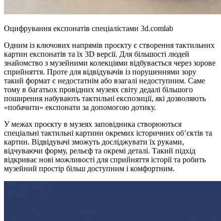
Оцифрування експонатів спеціалістами 3d.comlab
Одним із ключових напрямів проєкту є створення тактильних
картин експонатів та їх 3D версії. Для більшості людей
знайомство з музейними колекціями відбувається через зорове
сприйняття. Проте для відвідувачів із порушеннями зору
такий формат є недостатнім або взагалі недоступним. Саме
тому в багатьох провідних музеях світу дедалі більшого
поширення набувають тактильні експозиції, які дозволяють
«побачити» експонати за допомогою дотику.
У межах проєкту в музеях заповідника створюються
спеціальні тактильні картини окремих історичних об’єктів та
картин. Відвідувачі зможуть досліджувати їх руками,
відчуваючи форму, рельєф та окремі деталі. Такий підхід
відкриває нові можливості для сприйняття історії та робить
музейний простір більш доступним і комфортним.