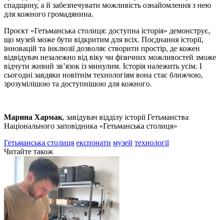
спадщину, а й забезпечувати можливість ознайомлення з нею
для кожного громадянина.
Проєкт «Гетьманська столиця: доступна історія» демонструє,
що музей може бути відкритим для всіх. Поєднання історії,
інновацій та інклюзії дозволяє створити простір, де кожен
відвідувач незалежно від віку чи фізичних можливостей зможе
відчути живий зв’язок із минулим. Історія належить усім. І
сьогодні завдяки новітнім технологіям вона стає ближчою,
зрозумілішою та доступнішою для кожного.
Марина Хармак
, завідувач відділу історії Гетьманства
Національного заповідника «Гетьманська столиця»
Гетьманська столиця
експонати
музей
технології
Читайте також