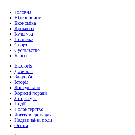
Головна
Відеоновини
Економіка
Кримінал
Культура
Політика
Спорт
Суспільство
Блоги
Екологія
Дозвілля
Здоров'я
Історія
Консультації
Корисні поради
Література
Події
Волонтерство
Життя в громадах
Надзвичайні події
Освіта