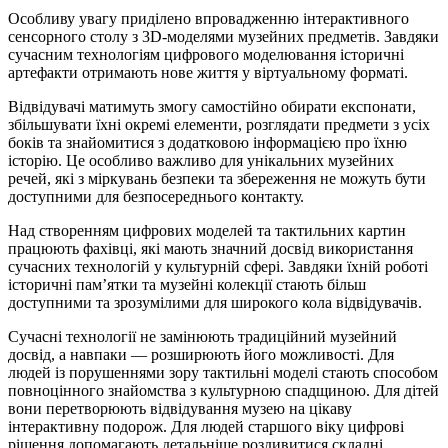
Особливу увагу приділено впровадженню інтерактивного
сенсорного столу з 3D-моделями музейних предметів. Завдяки
сучасним технологіям цифрового моделювання історичні
артефакти отримають нове життя у віртуальному форматі.
Відвідувачі матимуть змогу самостійно обирати експонати,
збільшувати їхні окремі елементи, розглядати предмети з усіх
боків та знайомитися з додатковою інформацією про їхню
історію. Це особливо важливо для унікальних музейних
речей, які з міркувань безпеки та збереження не можуть бути
доступними для безпосереднього контакту.
Над створенням цифрових моделей та тактильних картин
працюють фахівці, які мають значний досвід використання
сучасних технологій у культурній сфері. Завдяки їхній роботі
історичні пам’ятки та музейні колекції стають більш
доступними та зрозумілими для широкого кола відвідувачів.
Сучасні технології не замінюють традиційний музейний
досвід, а навпаки — розширюють його можливості. Для
людей із порушеннями зору тактильні моделі стають способом
повноцінного знайомства з культурною спадщиною. Для дітей
вони перетворюють відвідування музею на цікаву
інтерактивну подорож. Для людей старшого віку цифрові
рішення допомагають детальніше роздивитися складні