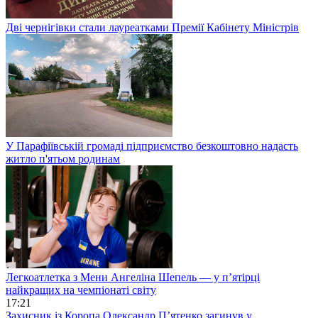
Дві чернігівки стали лауреатками Премії Кабінету Міністрів
У Парафіївській громаді підприємство безкоштовно надасть
житло п'ятьом родинам
Легкоатлетка з Мени Ангеліна Шепель — у п’ятірці
найкращих на чемпіонаті світу
17:21
Захисник із Коропа Олександр П’ятенко загинув у