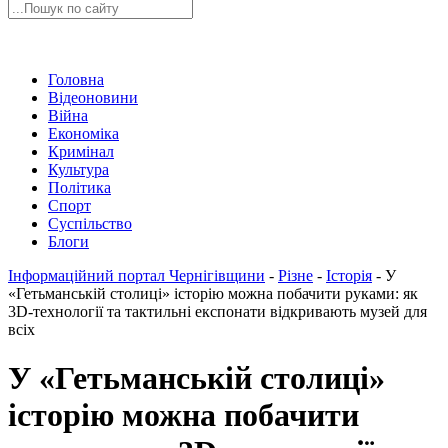
Головна
Відеоновини
Війна
Економіка
Кримінал
Культура
Політика
Спорт
Суспільство
Блоги
Інформаційний портал Чернігівщини
-
Різне
-
Історія
-
У
«Гетьманській столиці» історію можна побачити руками: як
3D-технології та тактильні експонати відкривають музей для
всіх
У «Гетьманській столиці»
історію можна побачити