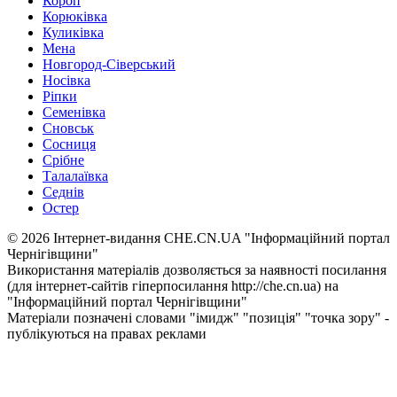
Короп
Корюківка
Куликівка
Мена
Новгород-Сіверський
Носівка
Ріпки
Семенівка
Сновськ
Сосниця
Срібне
Талалаївка
Седнів
Остер
© 2026 Інтернет-видання CHE.CN.UA "Інформаційний портал
Чернiгiвщини"
Використання матеріалів дозволяється за наявності посилання
(для інтернет-сайтів гіперпосилання http://che.cn.ua) на
"Інформаційний портал Чернiгiвщини"
Матеріали позначені словами "імидж" "позиція" "точка зору" -
публікуються на правах реклами