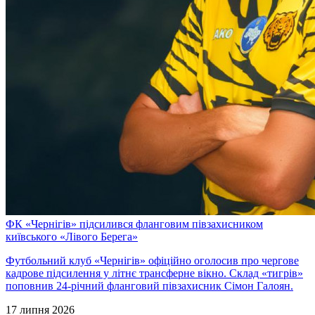
ФК «Чернігів» підсилився фланговим півзахисником
київського «Лівого Берега»
Футбольний клуб «Чернігів» офіційно оголосив про чергове
кадрове підсилення у літнє трансферне вікно. Склад «тигрів»
поповнив 24-річний фланговий півзахисник Сімон Галоян.
17 липня 2026