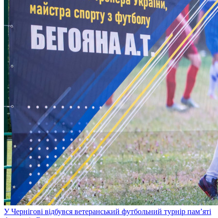
У Чернігові відбувся ветеранський футбольний турнір пам’яті