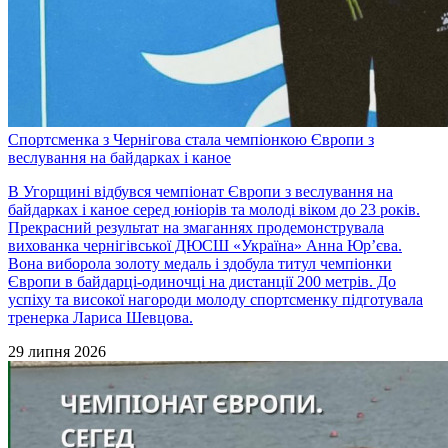
Спортсменка з Чернігова стала чемпіонкою Європи з
веслування на байдарках і каное
В Угорщині відбувся чемпіонат Європи з веслування на
байдарках і каное серед юніорів та молоді віком до 23 років.
Прекрасний результат на змаганнях продемонструвала
вихованка чернігівської ДЮСШ «Україна» Анна Юр’єва.
Вона виборола золоту медаль і здобула титул чемпіонки
Європи в байдарці-одиночці на дистанції 200 метрів. До
успіху та високої нагороди молоду спортсменку підготувала
тренерка Лариса Шевцова.
29 липня 2026