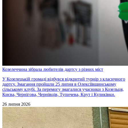
Козелеччина зібрала любителів дартсу з різних міст
У Козелецькій громаді відбувся відкритий турнір з класичного
дартсу. Змагання пройшли 25 липня в Олексіївщинському
сільському клубі. За перемогу змагалися учасники з Козельця,
Києва, Чернігова, Чернівців, Тупичева, Крут і Куликівки.
26 липня 2026