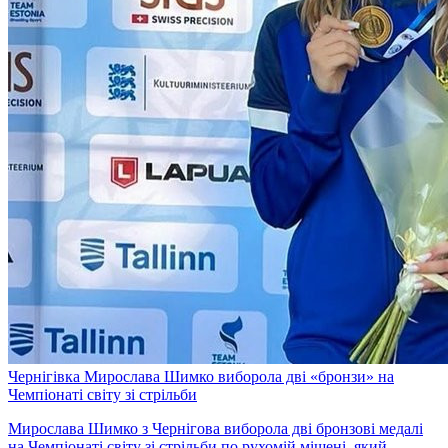
Чернігівка Мирослава Шимко виборола дві «бронзи» на
Чемпіонаті світу зі стрільби
Мирослава Шимко з Чернігова виборола дві бронзові медалі
на Чемпіонаті світу зі стрільби по рухомій мішені, який