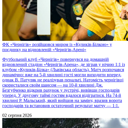
ФК «Чернігів» розійшовся миром із «Куликів-Білкою» у
поєдинку на відновленій «Чернігів-Арені»
Футбольний клуб «Чернігів» повернувся на домашній
відновлений стадіон «Чернігів-Арена», де зіграв у нічию 1:1 із
клубом «Куликів-Білка» (Львівська область). Матч розпочався
динамічно: вже на 5-й хвилині гості могли виходити вперед,
однак В. Патуляк не реалізував пенальті. Натомість чернігівці
скористалися своїм шансом — на 10-й хвилині Дж.
Безгубченко відкрив рахунок у зустрічі, вивівши господарів
уперед. У другому таймі гостям вдалося відігратися. На 74-й
хвилині Р. Мальський, який вийшов на заміну, вразив ворота
господарів та встановив остаточний результат матчу — 1:1.
02 серпня 2026