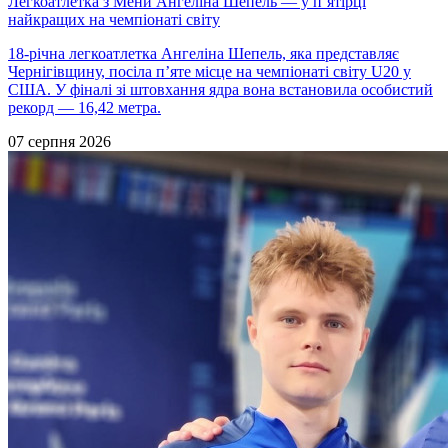
Легкоатлетка з Мени Ангеліна Шепель — у п’ятірці
найкращих на чемпіонаті світу
18-річна легкоатлетка Ангеліна Шепель, яка представляє
Чернігівщину, посіла п’яте місце на чемпіонаті світу U20 у
США. У фіналі зі штовхання ядра вона встановила особистий
рекорд — 16,42 метра.
07 серпня 2026