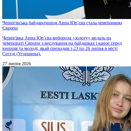
Чернігівська байдарочниця Анна Юр’єва стала чемпіонкою
Європи
Чернігівка Анна Юр’єва виборола «золоту» медаль на
чемпіонаті Європи з веслування на байдарках і каное серед
юніорів та молоді, якай проходив з 23 по 26 липня в місті
Сегеді (Угорщина).
27 липня 2026