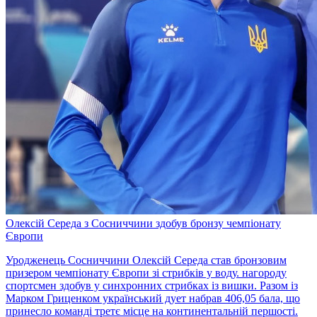
Олексій Середа з Сосниччини здобув бронзу чемпіонату
Європи
Уродженець Сосниччини Олексій Середа став бронзовим
призером чемпіонату Європи зі стрибків у воду. нагороду
спортсмен здобув у синхронних стрибках із вишки. Разом із
Марком Гриценком український дует набрав 406,05 бала, що
принесло команді третє місце на континентальній першості.