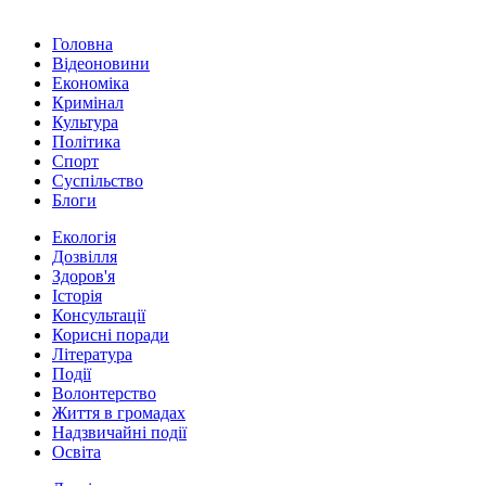
Головна
Відеоновини
Економіка
Кримінал
Культура
Політика
Спорт
Суспільство
Блоги
Екологія
Дозвілля
Здоров'я
Історія
Консультації
Корисні поради
Література
Події
Волонтерство
Життя в громадах
Надзвичайні події
Освіта