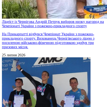
Ліцеїст із Чернігова Андрій Петрук виборов низку нагород на
Чемпіонаті України з пожежно-прикладного спорту
На Прикарпатті відбувся Чемпіонат України з пожежно-
прикладного спорту. ​Вихованець Чернігівського ліцею з
посиленою військово-фізичною підготовкою здобув три
призових місця.
25 липня 2026