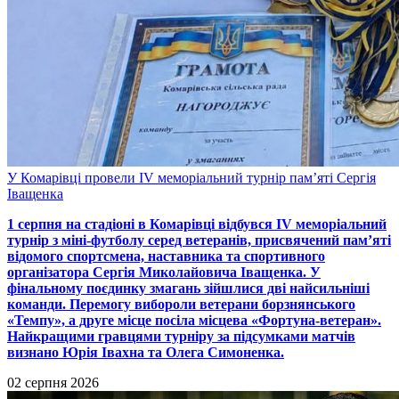
У Комарівці провели ІV меморіальний турнір пам’яті Сергія
Іващенка
1 серпня на стадіоні в Комарівці відбувся ІV меморіальний
турнір з міні-футболу серед ветеранів, присвячений пам’яті
відомого спортсмена, наставника та спортивного
організатора Сергія Миколайовича Іващенка. У
фінальному поєдинку змагань зійшлися дві найсильніші
команди. Перемогу вибороли ветерани борзнянського
«Темпу», а друге місце посiла місцева «Фортуна-ветеран».
Найкращими гравцями турніру за підсумками матчів
визнано Юрія Івахна та Олега Симоненка.
02 серпня 2026