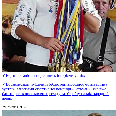
У Борзні чемпіони поділились історіями успіху
У Борзнянській публічній бібліотеці відбулася мотиваційна
зустріч із членами спортивної команди «Гетьман», яка вже
багато років прославляє громаду та Україну на міжнародній
арені.
29 липня 2026