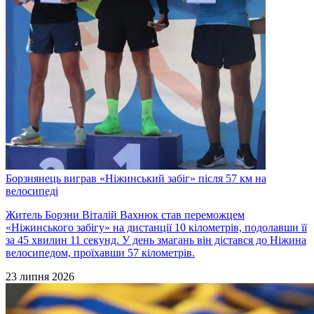
Борзнянець виграв «Ніжинський забіг» після 57 км на
велосипеді
Житель Борзни Віталій Вахнюк став переможцем
«Ніжинського забігу» на дистанції 10 кілометрів, подолавши її
за 45 хвилин 11 секунд. У день змагань він дістався до Ніжина
велосипедом, проїхавши 57 кілометрів.
23 липня 2026