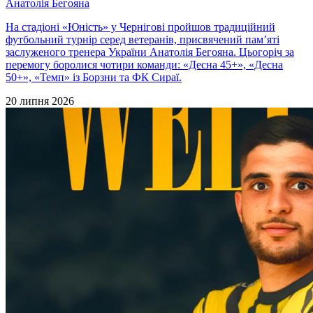
Анатолія Бегояна
На стадіоні «Юність» у Чернігові пройшов традиційний
футбольний турнір серед ветеранів, присвячений пам’яті
заслуженого тренера України Анатолія Бегояна. Цьогоріч за
перемогу боролися чотири команди: «Десна 45+», «Десна
50+», «Темп» із Борзни та ФК Сираї.
20 липня 2026