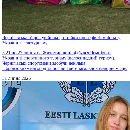
Чернігівська збірна увійшла до трійки призерів Чемпіонату
України з велотуризму
З 21 по 27 липня на Житомирщині відбувся Чемпіонат
України зі спортивного туризму (велосипедний туризм).
Чернігівські спортсмени здобули декілька
«бронзових» нагород та посіли третє загальнокомандне місце.
31 липня 2026