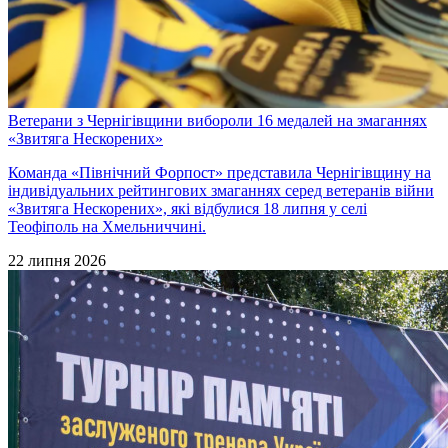
Ветерани з Чернігівщини вибороли 16 медалей на змаганнях
«Звитяга Нескорених»
Команда «Північний Форпост» представила Чернігівщину на
індивідуальних рейтингових змаганнях серед ветеранів війни
«Звитяга Нескорених», які відбулися 18 липня у селі
Теофіполь на Хмельниччині.
22 липня 2026