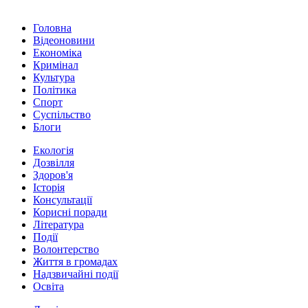
Головна
Відеоновини
Економіка
Кримінал
Культура
Політика
Спорт
Суспільство
Блоги
Екологія
Дозвілля
Здоров'я
Історія
Консультації
Корисні поради
Література
Події
Волонтерство
Життя в громадах
Надзвичайні події
Освіта