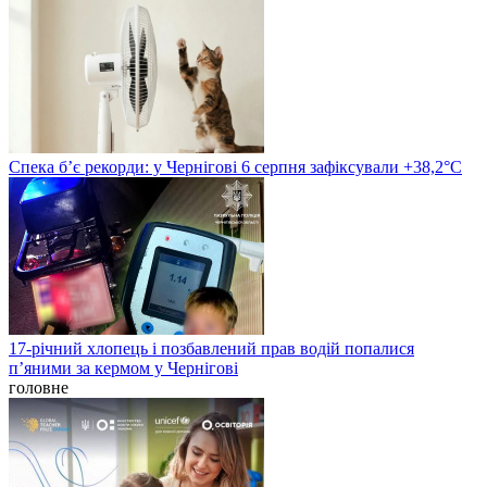
Спека б’є рекорди: у Чернігові 6 серпня зафіксували +38,2°С
17-річний хлопець і позбавлений прав водій попалися
п’яними за кермом у Чернігові
головне