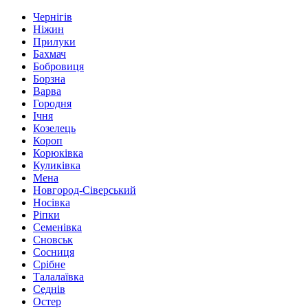
Чернігів
Ніжин
Прилуки
Бахмач
Бобровиця
Борзна
Варва
Городня
Ічня
Козелець
Короп
Корюківка
Куликівка
Мена
Новгород-Сіверський
Носівка
Ріпки
Семенівка
Сновськ
Сосниця
Срібне
Талалаївка
Седнів
Остер