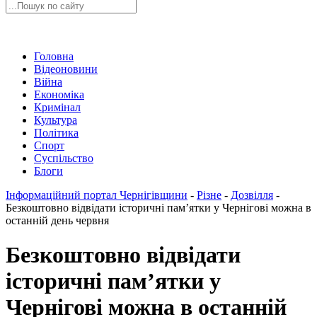
Головна
Відеоновини
Війна
Економіка
Кримінал
Культура
Політика
Спорт
Суспільство
Блоги
Інформаційний портал Чернігівщини
-
Різне
-
Дозвілля
-
Безкоштовно відвідати історичні пам’ятки у Чернігові можна в
останній день червня
Безкоштовно відвідати
історичні пам’ятки у
Чернігові можна в останній