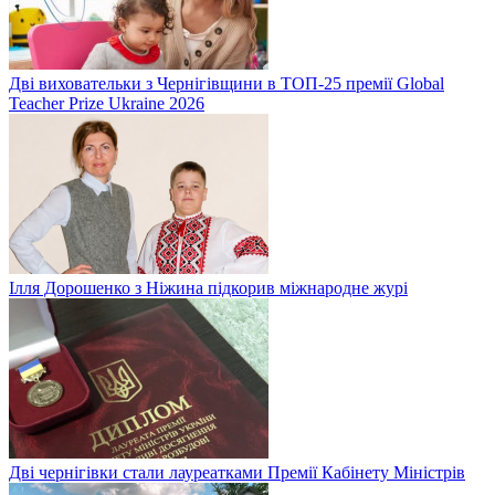
Дві виховательки з Чернігівщини в ТОП-25 премії Global
Teacher Prize Ukraine 2026
Ілля Дорошенко з Ніжина підкорив міжнародне журі
Дві чернігівки стали лауреатками Премії Кабінету Міністрів