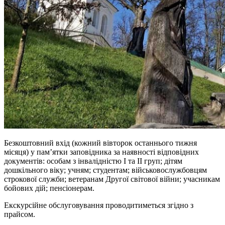
Безкоштовний вхід (кожний вівторок останнього тижня
місяця) у пам’ятки заповідника за наявності відповідних
документів: особам з інвалідністю І та ІІ груп; дітям
дошкільного віку; учням; студентам; військовослужбовцям
строкової служби; ветеранам Другої світової війни; учасникам
бойових дій; пенсіонерам.
Екскурсійне обслуговування проводитиметься згідно з
прайсом.