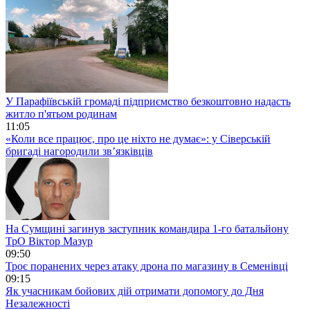
У Парафіївській громаді підприємство безкоштовно надасть
житло п'ятьом родинам
11:05
«Коли все працює, про це ніхто не думає»: у Сіверській
бригаді нагородили зв’язківців
На Сумщині загинув заступник командира 1-го батальйону
ТрО Віктор Мазур
09:50
Троє поранених через атаку дрона по магазину в Семенівці
09:15
Як учасникам бойових дій отримати допомогу до Дня
Незалежності