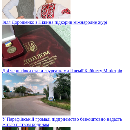
Ілля Дорошенко з Ніжина підкорив міжнародне журі
Дві чернігівки стали лауреатками Премії Кабінету Міністрів
У Парафіївській громаді підприємство безкоштовно надасть
житло п'ятьом родинам