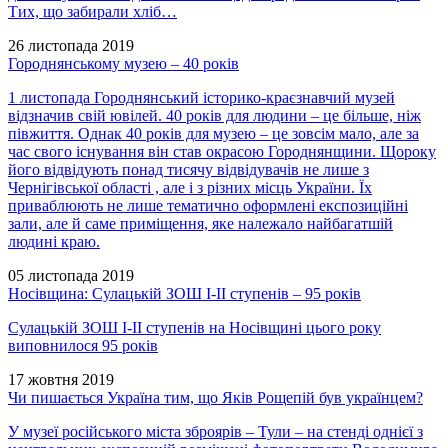
Тих, що забирали хліб…
26 листопада 2019
Городнянському музею – 40 років
1 листопада Городнянський історико-краєзнавчий музей
відзначив свій ювілей. 40 років для людини – це більше, ніж
півжиття. Однак 40 років для музею – це зовсім мало, але за
час свого існування він став окрасою Городнянщини. Щороку
його відвідують понад тисячу відвідувачів не лише з
Чернігівської області , але і з різних місць України. Їх
приваблюють не лише тематично оформлені експозиційні
зали, але й саме приміщення, яке належало найбагатшій
людині краю.
05 листопада 2019
Носівщина: Сулацькій ЗОШ І-ІІ ступенів – 95 років
Сулацькій ЗОШ І-ІІ ступенів на Носівщині цього року
виповнилося 95 років
17 жовтня 2019
Чи пишається Україна тим, що Яків Рощепій був українцем?
У музеї російського міста зброярів – Тули – на стенді однієї з