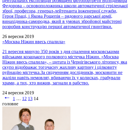
центральних експозицій розміщені фотопортрети Володимира
Федорова – основоположника школи автоматичної стрілецької
зброї, професора, генерал-лейтенанта інженерної служби,
Героя Праці, і Якова Рощепія – рядового царської армії,
винахідника-самородка, який в умовах збройової майстерні
розробив конструкцію першої автоматичної гвинтівки.
26 вересня 2019
«Москва Ніжин ввесь спалила»
21 вересня минуло 350 років з дня спалення московськими
військами козацького полкового містечка Ніжин. «Москва
Ніжин ввесь спалила», – цитата із Чернігівського літопису, яка
скупо відображає тогочасну жахливу картину і цілковиту
руйнацію містечка.За свідченням дослідників, московити не
жаліли навіть немовлят, вбиваючи їх у колисках, грабували
храми, а тих, хто вижив, загнали в рабство.
24 вересня 2019
1
…
12
13
14
головне