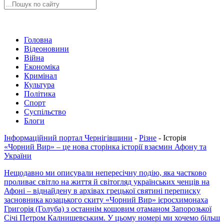
Головна
Відеоновини
Війна
Економіка
Кримінал
Культура
Політика
Спорт
Суспільство
Блоги
Інформаційний портал Чернігівщини
-
Різне
-
Історія
«Чорний Вир» – це нова сторінка історії взаємин Афону та
України
Нещодавно ми описували непересічну подію, яка частково
проливає світло на життя й світогляд українських ченців на
Афоні – віднайдену в архівах грецької святині переписку
засновника козацького скиту «Чорний Вир» ієросхимонаха
Григорія (Голуба) з останнім кошовим отаманом Запорозької
Січі Петром Калнишевським. У цьому номері ми хочемо більш