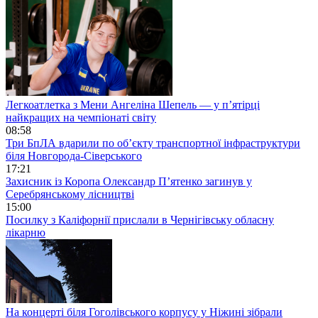
Легкоатлетка з Мени Ангеліна Шепель — у п’ятірці
найкращих на чемпіонаті світу
08:58
Три БпЛА вдарили по об’єкту транспортної інфраструктури
біля Новгорода-Сіверського
17:21
Захисник із Коропа Олександр П’ятенко загинув у
Серебрянському лісництві
15:00
Посилку з Каліфорнії прислали в Чернігівську обласну
лікарню
На концерті біля Гоголівського корпусу у Ніжині зібрали