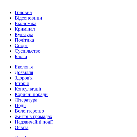
Головна
Відеоновини
Економіка
Кримінал
Культура
Політика
Спорт
Суспільство
Блоги
Екологія
Дозвілля
Здоров'я
Історія
Консультації
Корисні поради
Література
Події
Волонтерство
Життя в громадах
Надзвичайні події
Освіта