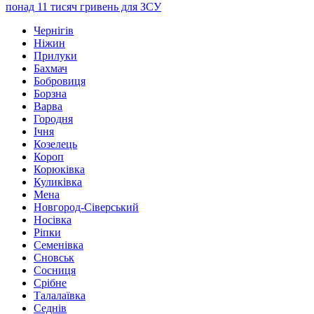
понад 11 тисяч гривень для ЗСУ
Чернігів
Ніжин
Прилуки
Бахмач
Бобровиця
Борзна
Варва
Городня
Ічня
Козелець
Короп
Корюківка
Куликівка
Мена
Новгород-Сіверський
Носівка
Ріпки
Семенівка
Сновськ
Сосниця
Срібне
Талалаївка
Седнів