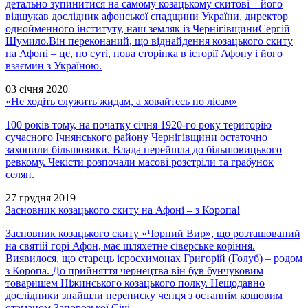
детально зупинитися на самому козацькому скитові – його
відшукав дослідник афонської спадщини України, директор
однойменного інституту, наш земляк із ЧернігівщиниСергій
Шумило.Він переконаний, що віднайдення козацького скиту
на Афоні – це, по суті, нова сторінка в історії Афону і його
взаємин з Україною.
03 січня 2020
«Не ходіть служить жидам, а ховайтесь по лісам»
100 років тому, на початку січня 1920-го року територію
сучасного Ічнянського району Чернігівщини остаточно
захопили більшовики. Влада перейшла до більшовицького
ревкому. Чекісти розпочали масові розстріли та грабунок
селян.
27 грудня 2019
Засновник козацького скиту на Афоні – з Коропа!
Засновник козацького скиту «Чорний Вир», що розташований
на святій горі Афон, має шляхетне сіверське коріння.
Виявилося, що старець ієросхимонах Григорій (Голуб) – родом
з Коропа. До прийняття чернецтва він був бунчуковим
товаришем Ніжинського козацького полку. Нещодавно
дослідники знайшли переписку ченця з останнім кошовим
отаманом Запорозької Січі.