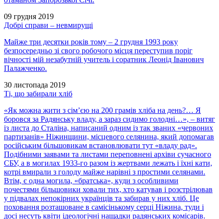
09 грудня 2019
Добрі справи – невмирущі
Майже три десятки років тому – 2 грудня 1993 року
безпосередньо зі свого робочого місця переступив поріг
вічності мій незабутній учитель і соратник Леонід Іванович
Палажченко.
30 листопада 2019
Ті, що забирали хліб
«Як можна жити з сім’єю на 200 грамів хліба на день?… Я
боровся за Радянську владу, а зараз сидимо голодні…», – витяг
із листа до Сталіна, написаний одним із так званих «червоних
партизанів» Ніжинщини, місцевого селянина, який допомагав
російським більшовикам встановлювати тут «владу рад».
Подібними заявами та листами переповнені архіви сучасного
СБУ, а в могилах 1933-го разом із жертвами лежать і їхні кати,
котрі вмирали з голоду майже нарівні з простими селянами.
Втім, є одна могила, «братська», куди з особливими
почестями більшовики ховали тих, хто катував і розстрілював
у підвалах непокірних українців та забирав у них хліб. Це
поховання розташоване в самісінькому серці Ніжина, туди і
досі несуть квіти ідеологічні нащадки радянських комісарів.