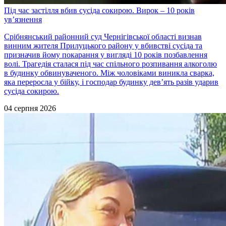
Під час застілля вбив сусіда сокирою. Вирок – 10 років
ув’язнення
Срібнянський районний суд Чернігівської області визнав
винним жителя Прилуцького району у вбивстві сусіда та
призначив йому покарання у вигляді 10 років позбавлення
волі. Трагедія сталася під час спільного розпивання алкоголю
в будинку обвинуваченого. Між чоловіками виникла сварка,
яка переросла у бійку, і господар будинку дев’ять разів ударив
сусіда сокирою.
04 серпня 2026