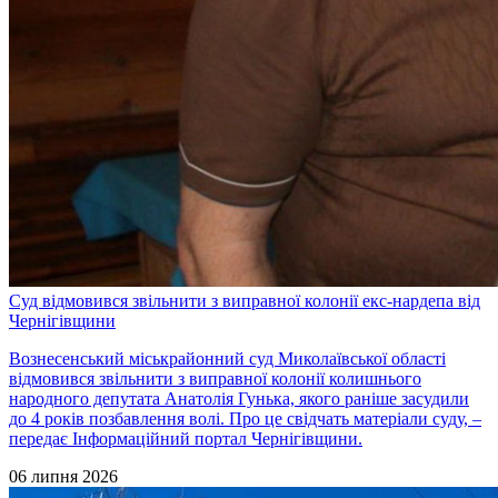
Суд відмовився звільнити з виправної колонії екс-нардепа від
Чернігівщини
Вознесенський міськрайонний суд Миколаївської області
відмовився звільнити з виправної колонії колишнього
народного депутата Анатолія Гунька, якого раніше засудили
до 4 років позбавлення волі. Про це свідчать матеріали суду, –
передає Інформаційний портал Чернігівщини.
06 липня 2026