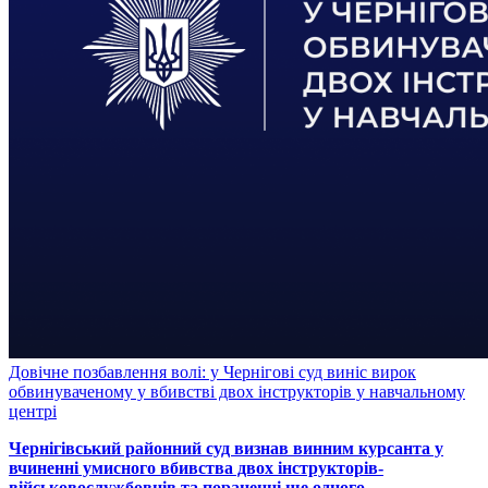
Довічне позбавлення волі: у Чернігові суд виніс вирок
обвинуваченому у вбивстві двох інструкторів у навчальному
центрі
Чернігівський районний суд визнав винним курсанта у
вчиненні умисного вбивства двох інструкторів-
військовослужбовців та пораненні ще одного,