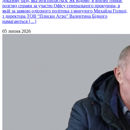
доказову базу, яка розспипається. Як відомо, в Борзні триває
розгляд справи за участю Офісу генерального прокурора, в
якій за заявою одіозного політика з минулого Михайла Голиці,
з директора ТОВ “Плиски Агро” Валентина Бідного
намагаються […]
05 липня 2026