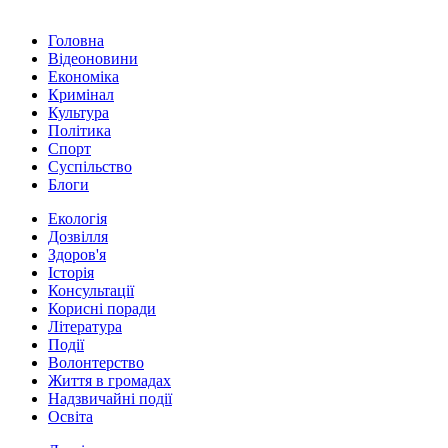
Головна
Відеоновини
Економіка
Кримінал
Культура
Політика
Спорт
Суспільство
Блоги
Екологія
Дозвілля
Здоров'я
Історія
Консультації
Корисні поради
Література
Події
Волонтерство
Життя в громадах
Надзвичайні події
Освіта