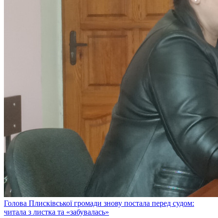
Голова Плисківської громади знову постала перед судом:
читала з листка та «забувалась»