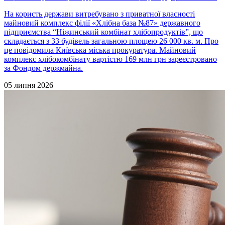
На користь держави витребувано з приватної власності
майновий комплекс філії «Хлібна база №87» державного
підприємства “Ніжинський комбінат хлібопродуктів”, що
складається з 33 будівель загальною площею 26 000 кв. м. Про
це повідомила Київська міська прокуратура. Майновий
комплекс хлібокомбінату вартістю 169 млн грн зареєстровано
за Фондом держмайна.
05 липня 2026