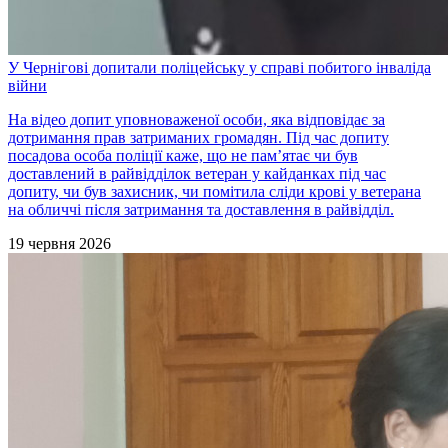
У Чернігові допитали поліцейську у справі побитого інваліда
війни
На відео допит уповноваженої особи, яка відповідає за
дотримання прав затриманих громадян. Під час допиту
посадова особа поліції каже, що не пам’ятає чи був
доставлений в райвідділок ветеран у кайданках під час
допиту, чи був захисник, чи помітила сліди крові у ветерана
на обличчі після затримання та доставлення в райвідділ.
19 червня 2026