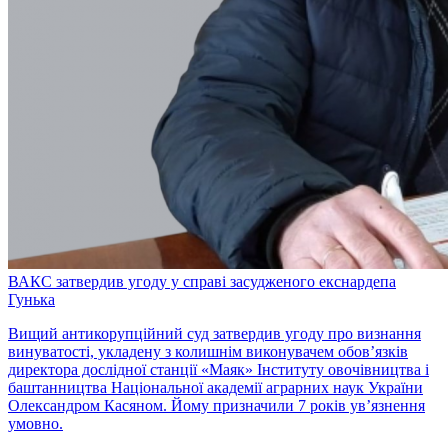
ВАКС затвердив угоду у справі засудженого екснардепа
Гунька
Вищий антикорупційний суд затвердив угоду про визнання
винуватості, укладену з колишнім виконувачем обов’язків
директора дослідної станції «Маяк» Інституту овочівництва і
баштанництва Національної академії аграрних наук України
Олександром Касяном. Йому призначили 7 років ув’язнення
умовно.