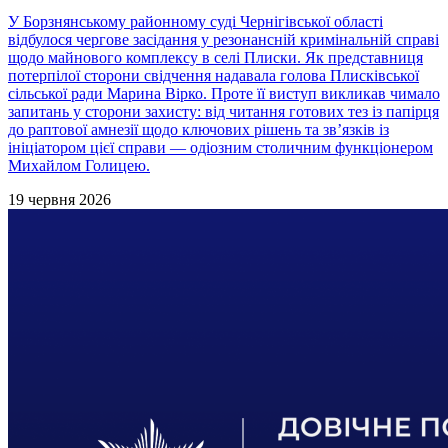
У Борзнянському районному суді Чернігівської області
відбулося чергове засідання у резонансній кримінальній справі
щодо майнового комплексу в селі Плиски. Як представниця
потерпілої сторони свідчення надавала голова Плисківської
сільської ради Марина Вірко. Проте її виступ викликав чимало
запитань у сторони захисту: від читання готових тез із папірця
до раптової амнезії щодо ключових рішень та зв’язків із
ініціатором цієї справи — одіозним столичним функціонером
Михайлом Голицею.
19 червня 2026