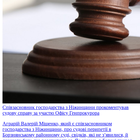
Співзасновник господарства з Ніжинщини прокоментував
судову справу за участю Офісу Генпрокурора
Аграрій Валерій Міщенко, який є співзасновником
господарства з Ніжинщини, про судові перипетії в
Борзнянському районному суді, свідків, які не з’явилися, й