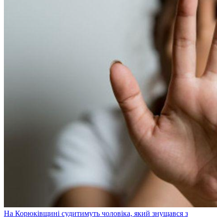
На Корюківщині судитимуть чоловіка, який знущався з