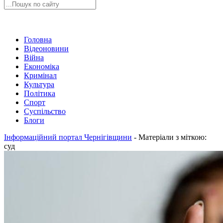
Головна
Відеоновини
Війна
Економіка
Кримінал
Культура
Політика
Спорт
Суспільство
Блоги
Інформаційний портал Чернігівщини
-
Матеріали з міткою:
суд