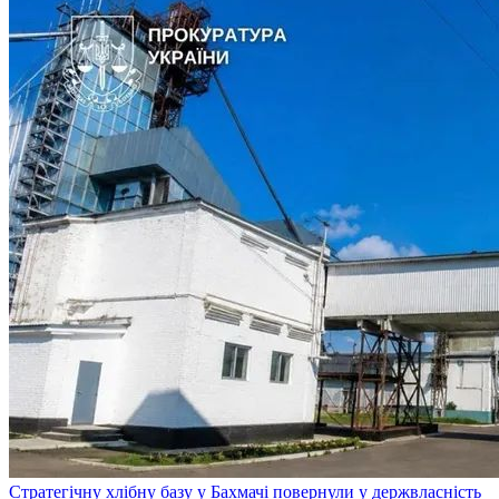
Стратегічну хлібну базу у Бахмачі повернули у держвласність