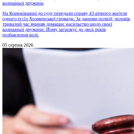
колишньої дружини
На Корюківщині до суду передали справу 43-річного жителя
одного із сіл Холминської громади. За даними поліції, чоловік
тривалий час вчиняв домашнє насильство щодо своєї
колишньої дружини. Йому загрожує до двох років
позбавлення волі.
05 серпня 2026