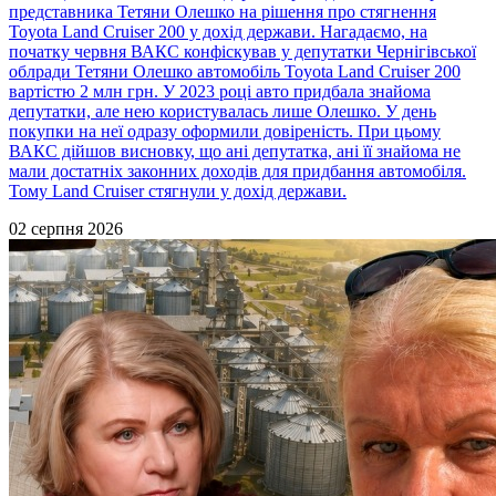
представника Тетяни Олешко на рішення про стягнення
Toyota Land Cruiser 200 у дохід держави. Нагадаємо, на
початку червня ВАКС конфіскував у депутатки Чернігівської
облради Тетяни Олешко автомобіль Toyota Land Cruiser 200
вартістю 2 млн грн. У 2023 році авто придбала знайома
депутатки, але нею користувалась лише Олешко. У день
покупки на неї одразу оформили довіреність. При цьому
ВАКС дійшов висновку, що ані депутатка, ані її знайома не
мали достатніх законних доходів для придбання автомобіля.
Тому Land Cruiser стягнули у дохід держави.
02 серпня 2026