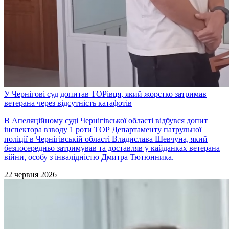
У Чернігові суд допитав ТОРівця, який жорстко затримав
ветерана через відсутність катафотів
В Апеляційному суді Чернігівської області відбувся допит
інспектора взводу 1 роти ТОР Департаменту патрульної
поліції в Чернігівській області Владислава Шевчуна, який
безпосередньо затримував та доставляв у кайданках ветерана
війни, особу з інвалідністю Дмитра Тютюнника.
22 червня 2026