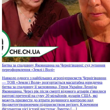
Битва за спадщину Яковишина на Чернігівщині: суд зупинив
переоформлення «Землі і Волі»
Навколо одного з найбільших агропідприємств Чернігівщини
— ТОВ «Земля і Воля» розгортається масштабна юридична
битва за спадщину її засновника, Героя України Леоніда
Яковишина. Через рік після смерті відомого аграрія з’явилися
раптові претензії на суму 20 мільйонів доларів США, які
можуть призвести до втрати родинного контролю над
бюджетоутворюючим підприємством регіону. Ключовим
фігурантом цієї історії виступає Дмитро […]