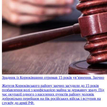
Зрадник із Корюківщини отримав 15 років ув’язнення. Заочно
Жителя Корюківського району заочно засудили до 15 років
позбавлення волі з конфіскацією майна за державну зраду. Під
час окупації одного з населених пунктів району чоловік
добровільно перейшов на бік російських військ і вступив на
службу до армії РФ.