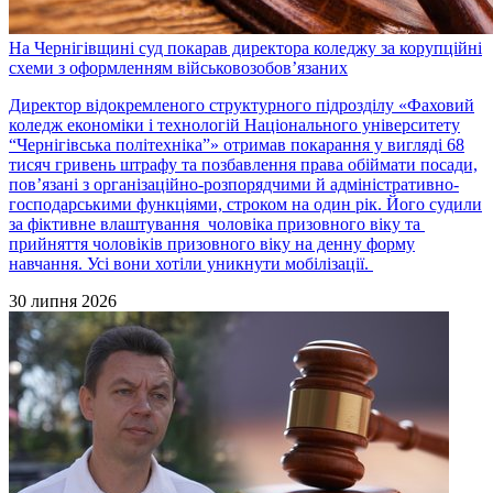
На Чернігівщині суд покарав директора коледжу за корупційні
схеми з оформленням військовозобов’язаних
Директор відокремленого структурного підрозділу «Фаховий
коледж економіки і технологій Національного університету
“Чернігівська політехніка”» отримав покарання у вигляді 68
тисяч гривень штрафу та позбавлення права обіймати посади,
пов’язані з організаційно-розпорядчими й адміністративно-
господарськими функціями, строком на один рік. Його судили
за фіктивне влаштування чоловіка призовного віку та
прийняття чоловіків призовного віку на денну форму
навчання. Усі вони хотіли уникнути мобілізації.
30 липня 2026