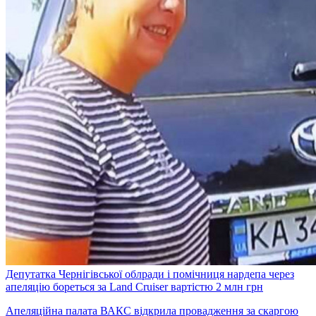
Депутатка Чернігівської облради і помічниця нардепа через
апеляцію бореться за Land Cruiser вартістю 2 млн грн
Апеляційна палата ВАКС відкрила провадження за скаргою