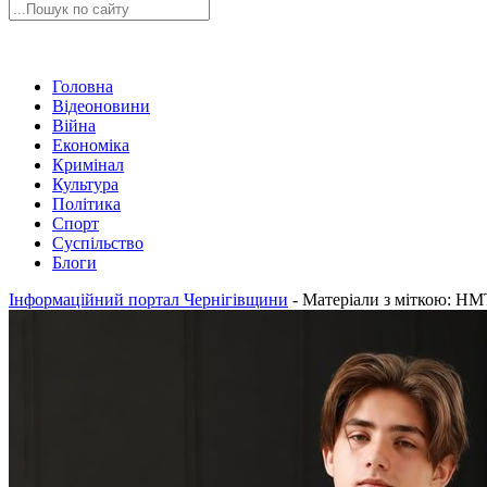
Головна
Відеоновини
Війна
Економіка
Кримінал
Культура
Політика
Спорт
Суспільство
Блоги
Інформаційний портал Чернігівщини
-
Матеріали з міткою: НМ