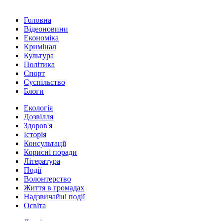
Головна
Відеоновини
Економіка
Кримінал
Культура
Політика
Спорт
Суспільство
Блоги
Екологія
Дозвілля
Здоров'я
Історія
Консультації
Корисні поради
Література
Події
Волонтерство
Життя в громадах
Надзвичайні події
Освіта