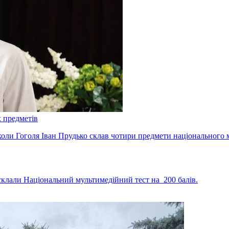
х предметів
ли Гоголя Іван Прудько склав чотири предмети національного м
склали Національний мультимедійний тест на 200 балів.