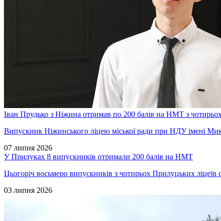
Іван Прудько з Ніжина отримав по 200 балів на НМТ з чотирьо
Випускник Ніжинського ліцею міської ради при НДУ імені Мико
07 липня 2026
У Прилуках 8 випускників отримали 200 балів на НМТ
Цьогоріч восьмеро випускників з чотирьох Прилуцьких ліцеїв 
03 липня 2026