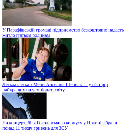
У Парафіївській громаді підприємство безкоштовно надасть
житло п'ятьом родинам
Легкоатлетка з Мени Ангеліна Шепель — у п’ятірці
найкращих на чемпіонаті світу
На концерті біля Гоголівського корпусу у Ніжині зібрали
понад 11 тисяч гривень для ЗСУ