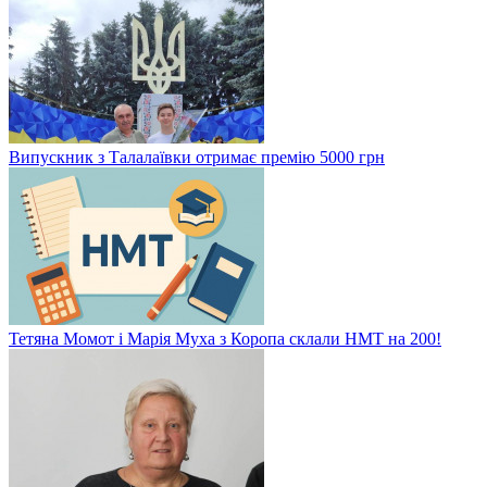
Випускник з Талалаївки отримає премію 5000 грн
Тетяна Момот і Марія Муха з Коропа склали НМТ на 200!