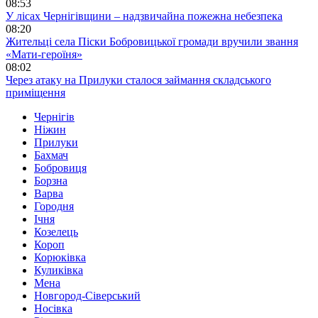
08:53
У лісах Чернігівщини – надзвичайна пожежна небезпека
08:20
Жительці села Піски Бобровицької громади вручили звання
«Мати-героїня»
08:02
Через атаку на Прилуки сталося займання складського
приміщення
Чернігів
Ніжин
Прилуки
Бахмач
Бобровиця
Борзна
Варва
Городня
Ічня
Козелець
Короп
Корюківка
Куликівка
Мена
Новгород-Сіверський
Носівка