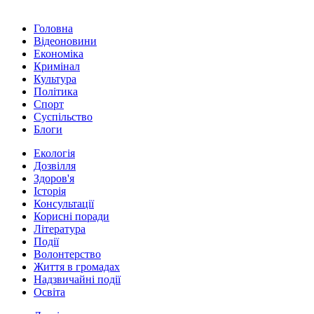
Головна
Відеоновини
Економіка
Кримінал
Культура
Політика
Спорт
Суспільство
Блоги
Екологія
Дозвілля
Здоров'я
Історія
Консультації
Корисні поради
Література
Події
Волонтерство
Життя в громадах
Надзвичайні події
Освіта