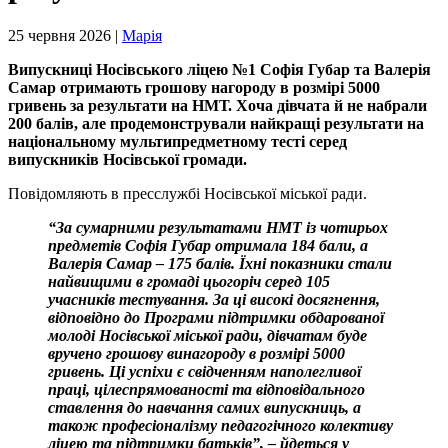
25 червня 2026 |
Марія
Випускниці Носівського ліцею №1 Софія Губар та Валерія
Самар отримають грошову нагороду в розмірі 5000
гривень за результати на НМТ. Хоча дівчата й не набрали
200 балів, але продемонстрували найкращі результати на
національному мультипредметному тесті серед
випускників Носівської громади.
Повідомляють в пресслужбі Носівської міської ради.
“
З
а сумарними результатами НМТ із чотирьох
предметів Софія Губар отримала 184 бали, а
Валерія Самар – 175 балів. Їхні показники стали
найвищими в громаді цьогоріч серед 105
учасників тестування. За ці високі досягнення,
відповідно до Програми підтримки обдарованої
молоді Носівської міської ради, дівчатам буде
вручено грошову винагороду в розмірі 5000
гривень.
Ці успіхи є свідченням наполегливої
праці, цілеспрямованості та відповідального
ставлення до навчання самих випускниць, а
також професіоналізму педагогічного колективу
ліцею та підтримки батьків”, – йдеться у