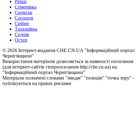
Ріпки
Семенівка
Сновськ
Сосниця
Срібне
Талалаївка
Седнів
Остер
© 2026 Інтернет-видання CHE.CN.UA "Інформаційний портал
Чернiгiвщини"
Використання матеріалів дозволяється за наявності посилання
(для інтернет-сайтів гіперпосилання http://che.cn.ua) на
"Інформаційний портал Чернiгiвщини"
Матеріали позначені словами "імидж" "позиція" "точка зору" -
публікуються на правах реклами