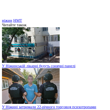
ніжин
НМТ
Читайте також
У Ніжинській лікарні будуть сонячні панелі
У Ніжині затримали 22-річного торговця психотропами