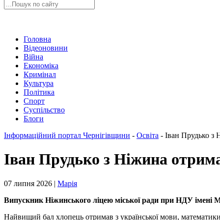
Головна
Відеоновини
Війна
Економіка
Кримінал
Культура
Політика
Спорт
Суспільство
Блоги
Інформаційний портал Чернігівщини
-
Освіта
-
Іван Прудько з 
Іван Прудько з Ніжина отрима
07 липня 2026 |
Марія
Випускник Ніжинського ліцею міської ради при НДУ імені М
Найвищий бал хлопець отримав з української мови, математики, 