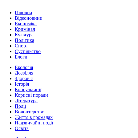
Головна
Відеоновини
Економіка
Кримінал
Культура
Політика
Спорт
Суспільство
Блоги
Екологія
Дозвілля
Здоров'я
Історія
Консультації
Корисні поради
Література
Події
Волонтерство
Життя в громадах
Надзвичайні події
Освіта