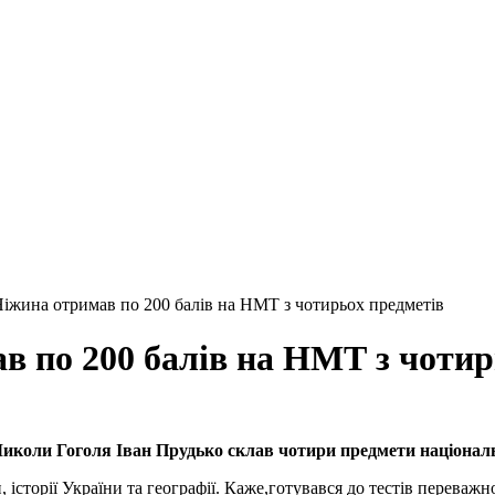
Ніжина отримав по 200 балів на НМТ з чотирьох предметів
в по 200 балів на НМТ з чотир
иколи Гоголя Іван Прудько склав чотири предмети національ
історії України та географії. Каже,готувався до тестів переважн