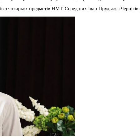
лів з чотирьох предметів НМТ. Серед них Іван Прудько з Чернігі