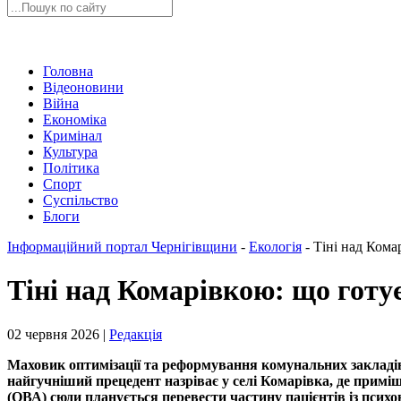
Головна
Відеоновини
Війна
Економіка
Кримінал
Культура
Політика
Спорт
Суспільство
Блоги
Інформаційний портал Чернігівщини
-
Екологія
-
Тіні над Кома
Тіні над Комарівкою: що готу
02 червня 2026 |
Редакція
Маховик оптимізації та реформування комунальних закладів 
найгучніший прецедент назріває у селі Комарівка, де примі
(ОВА) сюди планується перевести частину пацієнтів із псих