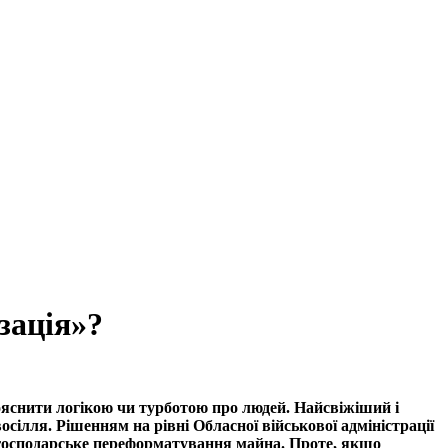
зація»?
ояснити логікою чи турботою про людей. Найсвіжіший і
сілля. Рішенням на рівні Обласної військової адміністрації
о господарське переформатування майна. Проте, якщо