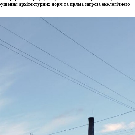
рушення архітектурних норм та пряма загроза екологічного