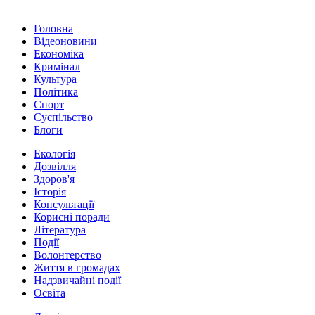
Головна
Відеоновини
Економіка
Кримінал
Культура
Політика
Спорт
Суспільство
Блоги
Екологія
Дозвілля
Здоров'я
Історія
Консультації
Корисні поради
Література
Події
Волонтерство
Життя в громадах
Надзвичайні події
Освіта