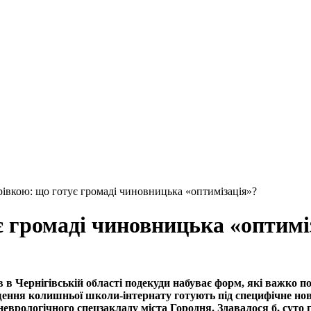
рівкою: що готує громаді чиновницька «оптимізація»?
є громаді чиновницька «оптимі
в Чернігівській області подекуди набуває форм, які важко п
щення колишньої школи-інтернату готують під специфічне ново
оневрологічного спецзакладу міста Городня. Здавалося б, сут