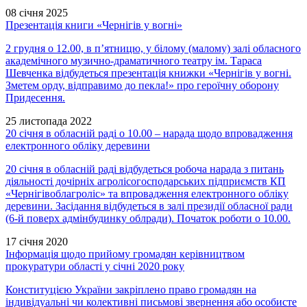
08 січня 2025
Презентація книги «Чернігів у вогні»
2 грудня о 12.00, в п’ятницю, у білому (малому) залі обласного
академічного музично-драматичного театру ім. Тараса
Шевченка відбудеться презентація книжки «Чернігів у вогні.
Зметем орду, відправимо до пекла!» про героїчну оборону
Придесення.
25 листопада 2022
20 січня в обласній раді о 10.00 – нарада щодо впровадження
електронного обліку деревини
20 січня в обласній раді відбудеться робоча нарада з питань
діяльності дочірніх агролісогосподарських підприємств КП
«Чернігівоблагроліс» та впровадження електронного обліку
деревини. Засідання відбудеться в залі президії обласної ради
(6-й поверх адмінбудинку облради). Початок роботи о 10.00.
17 січня 2020
Інформація щодо прийому громадян керівництвом
прокуратури області у січні 2020 року
Конституцією України закріплено право громадян на
індивідуальні чи колективні письмові звернення або особисте