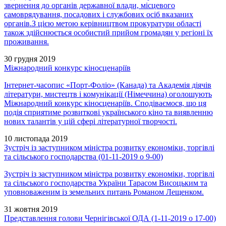
звернення до органів державної влади, місцевого
самоврядування, посадових і службових осіб вказаних
органів.З цією метою керівництвом прокуратури області
також здійснюється особистий прийом громадян у регіоні їх
проживання.
30 грудня 2019
Міжнародний конкурс кіносценаріїв
Інтернет-часопис «Порт-Фоліо» (Канада) та Академія діячів
літератури, мистецтв і комунікації (Німеччина) оголошують
Міжнародний конкурс кіносценаріїв. Сподіваємося, що ця
подія сприятиме розвиткові українського кіно та виявленню
нових талантів у цій сфері літературної творчості.
10 листопада 2019
Зустріч із заступником міністра розвитку економіки, торгівлі
та сільського господарства (01-11-2019 о 9-00)
Зустріч із заступником міністра розвитку економіки, торгівлі
та сільського господарства України Тарасом Висоцьким та
уповноваженим із земельних питань Романом Лещенком.
31 жовтня 2019
Представлення голови Чернігівської ОДА (1-11-2019 о 17-00)