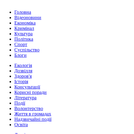
Головна
Відеоновини
Економіка
Кримінал
Культура
Політика
Спорт
Суспільство
Блоги
Екологія
Дозвілля
Здоров'я
Історія
Консультації
Корисні поради
Література
Події
Волонтерство
Життя в громадах
Надзвичайні події
Освіта