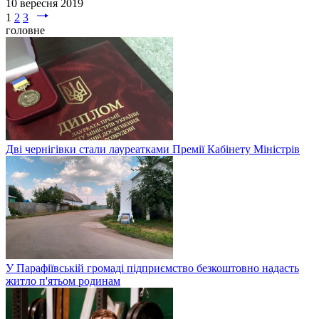
10 вересня 2019
1
2
3
головне
Дві чернігівки стали лауреатками Премії Кабінету Міністрів
У Парафіївській громаді підприємство безкоштовно надасть
житло п'ятьом родинам