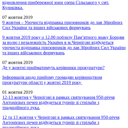
відновлення прибережної зони озера Сільського у смт.
Куликівка.
07 жовтня 2019
9 жовтня – Урочиста відправка призовників до лав Збройних
Сил України та інших військових формувань
9 жовтня 2019 року о 12.00 поблизу Пам’ятного знаку Борцям
за волю і незалежність України в м.Чернігові відбудеться
урочиста відправка призовників до лав Збройних Сил України
та інших військових формувань
07 жовтня 2019
Де у жовтні прийматимуть керівники прокуратури?
Інформація щодо прийому громадян керівництвом
прокуратури області у жовтні 2019 року
01 жовтня 2019
12-13 жовтня у Чернігові в рамках святкування 950-річчя
Антонієвих печер відбудеться турнір зі стрільби з
традиційного лука.
12 та 13 жовтня у Чернігові в рамках святкування 950-річчя
Антонієвих печер відбудеться турнір зі стрільби з
традиційного лука.