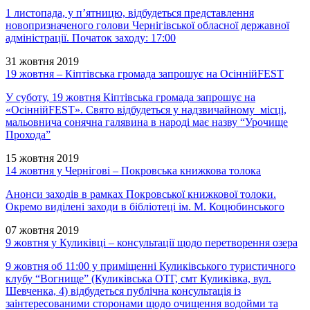
1 листопада, у п’ятницю, відбудеться представлення
новопризначеного голови Чернігівської обласної державної
адміністрації. Початок заходу: 17:00
31 жовтня 2019
19 жовтня – Кіптівська громада запрошує на ОсіннійFEST
У суботу, 19 жовтня Кіптівська громада запрошує на
«ОсіннійFEST». Свято відбудеться у надзвичайному місці,
мальовнича сонячна галявина в народі має назву “Урочище
Прохода”
15 жовтня 2019
14 жовтня у Чернігові – Покровська книжкова толока
Анонси заходів в рамках Покровської книжкової толоки.
Окремо виділені заходи в бібліотеці ім. М. Коцюбинського
07 жовтня 2019
9 жовтня у Куликівці – консультації щодо перетворення озера
9 жовтня об 11:00 у приміщенні Куликівського туристичного
клубу “Вогнище” (Куликівська ОТГ, смт Куликівка, вул.
Шевченка, 4) відбудеться публічна консультація із
заінтересованими сторонами щодо очищення водойми та