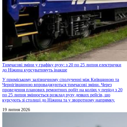
Тимчасові зміни у графіку руху: з 20 по 25 липня електрички
до Ніжина курсуватимуть інакше
У приміському залізничному сполученні між Київщиною та
Чернігівщиною впроваджуються тимчасові зміни. Через
проведення планових ремонтних робіт на коліях у період з 20
по 25 липня змінюється розклад руху деяких рейсів, що
курсують зі столиці до Ніжина та у зворотному напрямку.
19 липня 2026