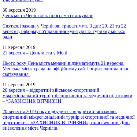
30 вересня 2019
День міста Чернігова: програма святкувань
Святкові заходи у Чернігові триватимуть 3 дні: 20, 21 та 22
вересня, інформує Управління культури та туризму міської
ради.
11 вересня 2019
21 вересня – День міста у Мені
Цього року День міста меняни відзначатимуть 21 вересня.
Менська міська рада на офіційному сайті оприлюднила план
святкування.
11 вересня 2019
20 вересня – відкритий військово-спортивний
міжрегіональний турнір зі спортивної та медичної підготовки
– “ЗАХИСНИК ВІТЧИЗНИ”
20 вересня 2019 року відбудеться відкритий військово-
спортивний міжрегіональний турнір зі спортивної та медичної
підготовки – «ЗАХИСНИК ВІТЧИЗНИ», присвячений Дню
визволення міста Чернігів.