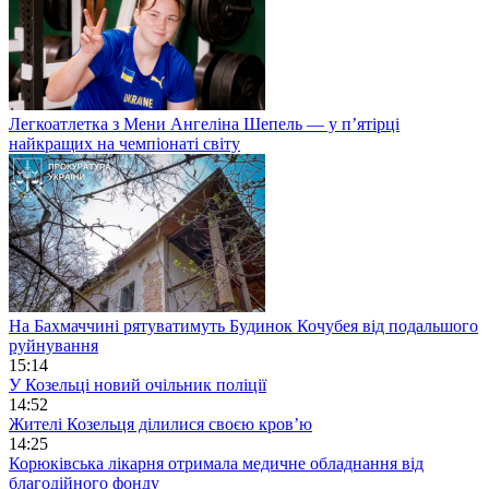
Легкоатлетка з Мени Ангеліна Шепель — у п’ятірці
найкращих на чемпіонаті світу
На Бахмаччині рятуватимуть Будинок Кочубея від подальшого
руйнування
15:14
У Козельці новий очільник поліції
14:52
Жителі Козельця ділилися своєю кров’ю
14:25
Корюківська лікарня отримала медичне обладнання від
благодійного фонду