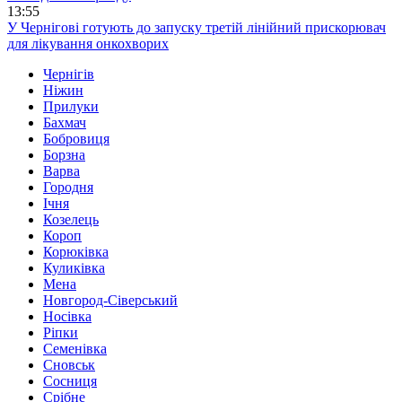
13:55
У Чернігові готують до запуску третій лінійний прискорювач
для лікування онкохворих
Чернігів
Ніжин
Прилуки
Бахмач
Бобровиця
Борзна
Варва
Городня
Ічня
Козелець
Короп
Корюківка
Куликівка
Мена
Новгород-Сіверський
Носівка
Ріпки
Семенівка
Сновськ
Сосниця
Срібне