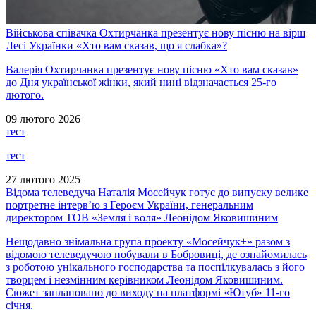
Військова співачка Охтирчанка презентує нову пісню на вірш
Лесі Українки «Хто вам сказав, що я слабка»?
Валерія Охтирчанка презентує нову пісню «Хто вам сказав»
до Дня української жінки, який нині відзначається 25-го
лютого.
09 лютого 2026
тест
тест
27 лютого 2025
Відома телеведуча Наталія Мосейчук готує до випуску велике
портретне інтерв’ю з Героєм України, генеральним
директором ТОВ «Земля і воля» Леонідом Яковишиним
Нещодавно знімальна група проекту «Мосейчук+» разом з
відомою телеведучою побували в Бобровиці, де ознайомилась
з роботою унікального господарства та поспілкувалась з його
творцем і незмінним керівником Леонідом Яковишиним.
Сюжет заплановано до виходу на платформі «Ютуб» 11-го
січня.