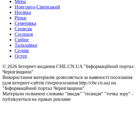
Мена
Новгород-Сіверський
Носівка
Ріпки
Семенівка
Сновськ
Сосниця
Срібне
Талалаївка
Седнів
Остер
© 2026 Інтернет-видання CHE.CN.UA "Інформаційний портал
Чернiгiвщини"
Використання матеріалів дозволяється за наявності посилання
(для інтернет-сайтів гіперпосилання http://che.cn.ua) на
"Інформаційний портал Чернiгiвщини"
Матеріали позначені словами "імидж" "позиція" "точка зору" -
публікуються на правах реклами