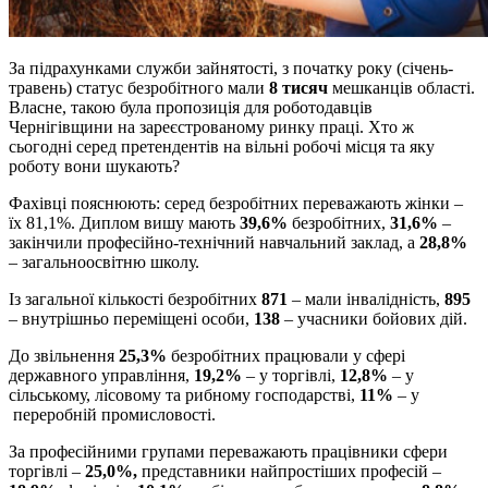
За підрахунками служби зайнятості, з початку року (січень-
травень) статус безробітного мали
8 тисяч
мешканців області.
Власне, такою була пропозиція для роботодавців
Чернігівщини на зареєстрованому ринку праці. Хто ж
сьогодні серед претендентів на вільні робочі місця та яку
роботу вони шукають?
Фахівці пояснюють: серед безробітних переважають жінки –
їх 81,1%. Диплом вишу мають
39,6%
безробітних,
31,6%
–
закінчили професійно-технічний навчальний заклад, а
28,8%
– загальноосвітню школу.
Із загальної кількості безробітних
871
– мали інвалідність,
895
– внутрішньо переміщені особи,
138
– учасники бойових дій.
До звільнення
25,3%
безробітних працювали у сфері
державного управління,
19,2%
– у торгівлі,
12,8%
– у
сільському, лісовому та рибному господарстві,
11%
– у
переробній промисловості.
За професійними групами переважають працівники сфери
торгівлі –
25,0%,
представники найпростіших професій –