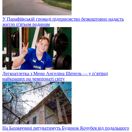
У Парафіївській громаді підприємство безкоштовно надасть
житло п'ятьом родинам
Легкоатлетка з Мени Ангеліна Шепель — у п’ятірці
найкращих на чемпіонаті світу
На Бахмаччині рятуватимуть Будинок Кочубея від подальшого