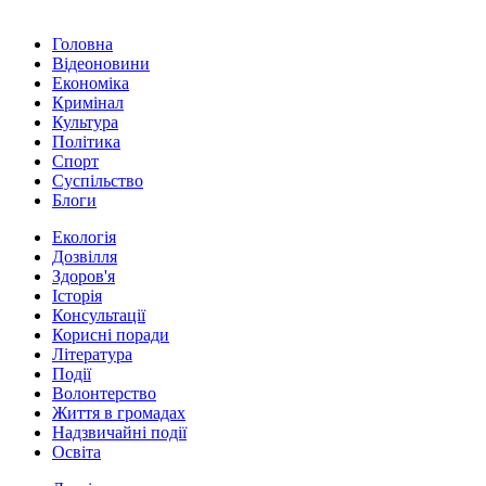
Головна
Відеоновини
Економіка
Кримінал
Культура
Політика
Спорт
Суспільство
Блоги
Екологія
Дозвілля
Здоров'я
Історія
Консультації
Корисні поради
Література
Події
Волонтерство
Життя в громадах
Надзвичайні події
Освіта