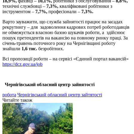
18,9%,
фахівці –
10,1%,
робітники з обслуговування –
8,8%,
технічні службовці –
7,3%,
кваліфіковані робітники з
інструментом –
7,7%,
професіонали –
7,3%.
Варто зауважити, що служба зайнятості працює на засадах
рекрутингу – для задоволення кадрових потреб роботодавців
не обмежується власною базою шукачів роботи, а здійснює
пошук претендентів на вакансію на повному ринку праці. За
січень-травень поточного року на Чернігівщині роботу
знайшли
1,6 тис.
безробітних.
Всі пропозиції роботи – на сервісі «Єдиний портал вакансій»
https://dcz.gov.ua/job
Чернігівський обласний центр зайнятості
робота
Чернігівський обласний центр зайтятості
Читайте також