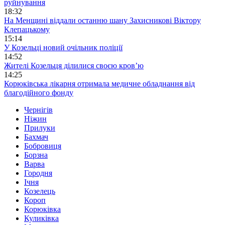
руйнування
18:32
На Менщині віддали останню шану Захисникові Віктору
Клепацькому
15:14
У Козельці новий очільник поліції
14:52
Жителі Козельця ділилися своєю кров’ю
14:25
Корюківська лікарня отримала медичне обладнання від
благодійного фонду
Чернігів
Ніжин
Прилуки
Бахмач
Бобровиця
Борзна
Варва
Городня
Ічня
Козелець
Короп
Корюківка
Куликівка