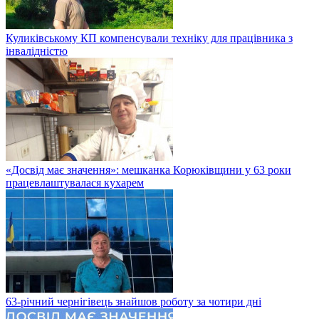
Куликівському КП компенсували техніку для працівника з
інвалідністю
«Досвід має значення»: мешканка Корюківщини у 63 роки
працевлаштувалася кухарем
63-річний чернігівець знайшов роботу за чотири дні