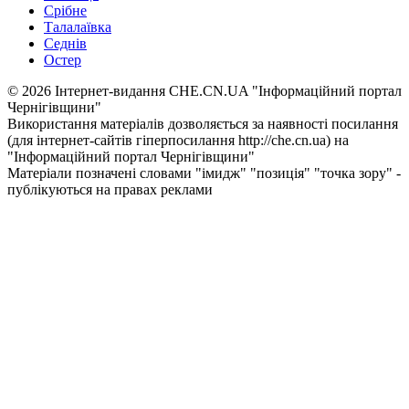
Срібне
Талалаївка
Седнів
Остер
© 2026 Інтернет-видання CHE.CN.UA "Інформаційний портал
Чернiгiвщини"
Використання матеріалів дозволяється за наявності посилання
(для інтернет-сайтів гіперпосилання http://che.cn.ua) на
"Інформаційний портал Чернiгiвщини"
Матеріали позначені словами "імидж" "позиція" "точка зору" -
публікуються на правах реклами