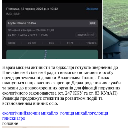
Наразі місцеві активісти та бджолярі готують звернення до
Плисківської сільської ради з вимогою встановити особу
орендаря земельної ділянки Владислава Голиці. Також
планується направлення скарги до Держпродспоживслужби
та заяви до правоохоронних органів для фіксації порушення
екологічного законодавства (ст. 247 ККУ та ст. 83 КУпАП).
Редакція продовжує стежити за розвитком подій та
встановленням винних осіб.
екологічнийзлочин
михайло_голиця
михайлоголоиця
плискиагро
головне