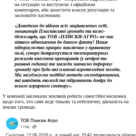
на ситуацію та виступили з офіційним
коментарем, аби захистити власну репутацію та
заспокоїти пасічників:
«Доводимо до відома всіх зацікавлених осіб,
мешканців Плисківської громади та колег-
бджолярів, що ТОВ «ПЛИСКИ-АГРО» не має
ніякого відношення до даного факту! Наше
підприємство працює виключно у правовому
полі, суворо дотримується температурних
режимів внесення препаратів (у вечірні та
ранкові години) та завжди завчасно інформує
громаду про будь-які планові агротехнічні заходи.
Ми засуджуємо подібні методи господарювання,
які шкодять екології та підривають довіру до
всього аграрного сектору».
У компанії закликали земляків робити самостійні висновки
щодо того, хто саме веде тіньову та небезпечну діяльність на
землях громади.