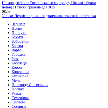
На концерті біля Гоголівського корпусу у Ніжині зібрали
понад 11 тисяч гривень для ЗСУ
08:53
У лісах Чернігівщини – надзвичайна пожежна небезпека
Чернігів
Ніжин
Прилуки
Бахмач
Бобровиця
Борзна
Варва
Городня
Ічня
Козелець
Короп
Корюківка
Куликівка
Мена
Новгород-Сіверський
Носівка
Ріпки
Семенівка
Сновськ
Сосниця