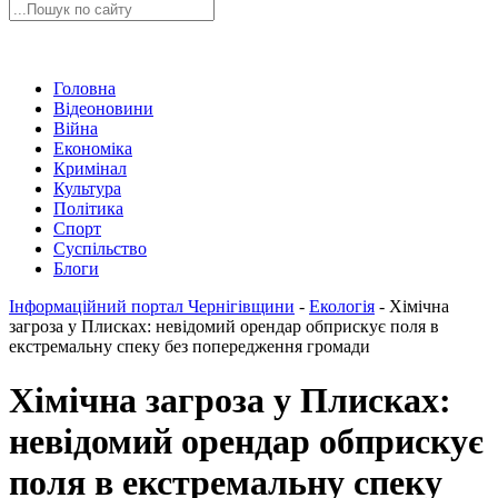
Головна
Відеоновини
Війна
Економіка
Кримінал
Культура
Політика
Спорт
Суспільство
Блоги
Інформаційний портал Чернігівщини
-
Екологія
-
Хімічна
загроза у Плисках: невідомий орендар обприскує поля в
екстремальну спеку без попередження громади
Хімічна загроза у Плисках:
невідомий орендар обприскує
поля в екстремальну спеку