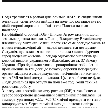
Подія трапилася в розпал дня, близько 10:42. За свідченнями
очевидців, спецтехніка вийшла на поле, що розташоване по
лівій стороні дороги на виїзді з села Плиски на село
Івангород.
На офіційній сторінці ТОВ «Плиски Агро» заявили, що ця
земельна ділянка належить Голиці Владиславу Віталійовичу –
племіннику Михайла Голиці, проте хто саме орендує масив та
вчиняє неправомірні дії — наразі залишається невідомим.
Ситуація, що склалася на полі, викликала хвилю обурення
серед місцевих жителів. Орендар одночасно зневажив дві
ключові вимоги українського Відповідно до ст. 37 Закону
України «Про бджільництво», агровиробники зобов’язані
щонайменше за три доби до початку обробки попередити
органи місцевого самоврядування, пасічників та населення
через ЗМІ чи інші доступні канали. Цього зроблено не було.
Люди дізналися про отруту на полі вже тоді, коли техніка
розпочала роботу.
Застосування засобів захисту рослин (ЗЗР) за такої спеки
суворо заборонено державними санітарними правилами. За
температури понад +22… +25°C хімічні препарати миттєво
випаровуються. Через термічні висхідні потоки повітря