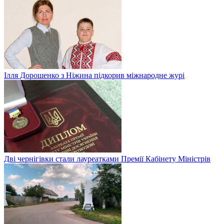
Ілля Дорошенко з Ніжина підкорив міжнародне журі
Дві чернігівки стали лауреатками Премії Кабінету Міністрів