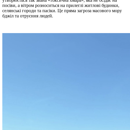
утворюється так звана «токсична хмара», яка не осідає на
посіви, а вітром розноситься на прилеглі житлові будинки,
селянські городи та пасіки. Це пряма загроза масового мору
бджіл та отруєння людей.