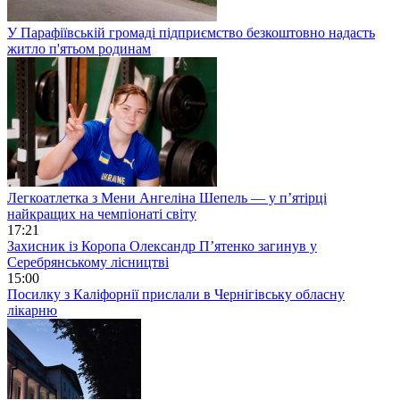
У Парафіївській громаді підприємство безкоштовно надасть
житло п'ятьом родинам
Легкоатлетка з Мени Ангеліна Шепель — у п’ятірці
найкращих на чемпіонаті світу
17:21
Захисник із Коропа Олександр П’ятенко загинув у
Серебрянському лісництві
15:00
Посилку з Каліфорнії прислали в Чернігівську обласну
лікарню