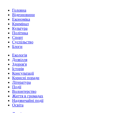
Головна
Відеоновини
Економіка
Кримінал
Культура
Політика
Спорт
Суспільство
Блоги
Екологія
Дозвілля
Здоров'я
Історія
Консультації
Корисні поради
Література
Події
Волонтерство
Життя в громадах
Надзвичайні події
Освіта