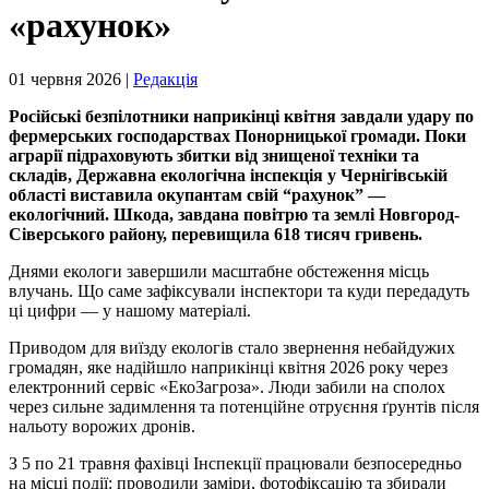
«рахунок»
01 червня 2026 |
Редакція
Російські безпілотники наприкінці квітня завдали удару по
фермерських господарствах Понорницької громади. Поки
аграрії підраховують збитки від знищеної техніки та
складів, Державна екологічна інспекція у Чернігівській
області виставила окупантам свій “рахунок” —
екологічний. Шкода, завдана повітрю та землі Новгород-
Сіверського району, перевищила 618 тисяч гривень.
Днями екологи завершили масштабне обстеження місць
влучань. Що саме зафіксували інспектори та куди передадуть
ці цифри — у нашому матеріалі.
Приводом для виїзду екологів стало звернення небайдужих
громадян, яке надійшло наприкінці квітня 2026 року через
електронний сервіс «ЕкоЗагроза». Люди забили на сполох
через сильне задимлення та потенційне отруєння ґрунтів після
нальоту ворожих дронів.
З 5 по 21 травня фахівці Інспекції працювали безпосередньо
на місці події: проводили заміри, фотофіксацію та збирали