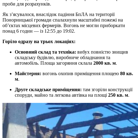
проби для розрахунків.
Як з’ясувалося, внаслідок падіння БпЛА на території
Понорницької громади спалахнули масштабні пожежі на
об’єктах місцевих фермерів. Вогонь не могли приборкати
понад 6 годин — із 12:55 до 19:02.
Горіло одразу на трьох локаціях:
Основний склад та техніка:
вибух повністю знищив
складську будівлю, виробниче обладнання та
автомобіль. Площа загоряння склала
2000 кв. м
.
Майстерня:
вогонь охопив приміщення площею
80 кв.
м
.
Друге складське приміщення:
там згоріли конструкції
споруди, майно та легкова автівка на площі
250 кв. м
.