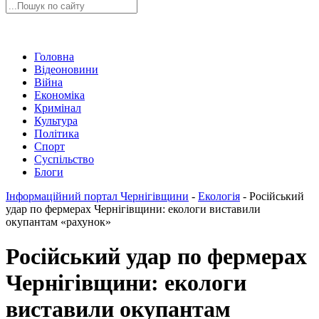
Головна
Відеоновини
Війна
Економіка
Кримінал
Культура
Політика
Спорт
Суспільство
Блоги
Інформаційний портал Чернігівщини
-
Екологія
-
Російський
удар по фермерах Чернігівщини: екологи виставили
окупантам «рахунок»
Російський удар по фермерах
Чернігівщини: екологи
виставили окупантам