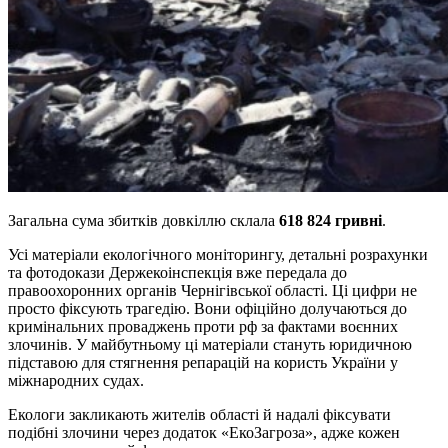
Загальна сума збитків довкіллю склала
618 824 гривні
.
Усі матеріали екологічного моніторингу, детальні розрахунки
та фотодокази Держекоінспекція вже передала до
правоохоронних органів Чернігівської області. Ці цифри не
просто фіксують трагедію. Вони офіційно долучаються до
кримінальних проваджень проти рф за фактами воєнних
злочинів. У майбутньому ці матеріали стануть юридичною
підставою для стягнення репарацій на користь України у
міжнародних судах.
Екологи закликають жителів області й надалі фіксувати
подібні злочини через додаток «ЕкоЗагроза», адже кожен