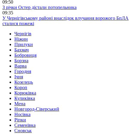
09:50
З річки Остер дістали потопельника
09:35
У Чернігівському районі внаслідок влучання ворожого БпЛА
сталися пожежі
Чернігів
Ніжин
Прилуки
Бахмач
Бобровиця
Борзна
Варва
Городня
Ічня
Козелець
Короп
Корюківка
Куликівка
Мена
Новгород-Сіверський
Носівка
Ріпки
Семенівка
Сновськ