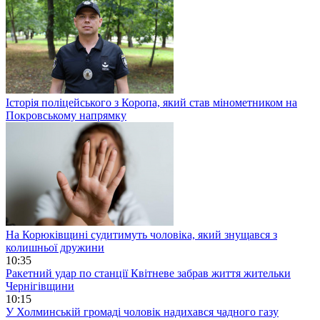
Історія поліцейського з Коропа, який став мінометником на
Покровському напрямку
На Корюківщині судитимуть чоловіка, який знущався з
колишньої дружини
10:35
Ракетний удар по станції Квітневе забрав життя жительки
Чернігівщини
10:15
У Холминській громаді чоловік надихався чадного газу