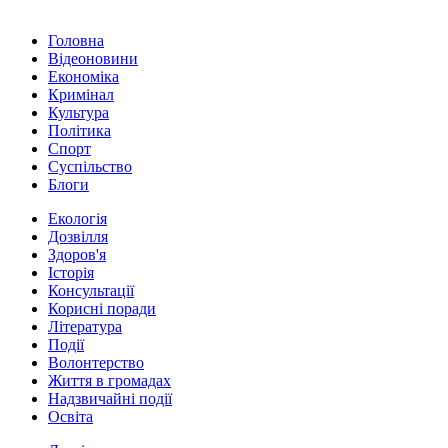
Головна
Відеоновини
Економіка
Кримінал
Культура
Політика
Спорт
Суспільство
Блоги
Екологія
Дозвілля
Здоров'я
Історія
Консультації
Корисні поради
Література
Події
Волонтерство
Життя в громадах
Надзвичайні події
Освіта