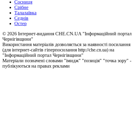
Сосниця
Срібне
Талалаївка
Седнів
Остер
© 2026 Інтернет-видання CHE.CN.UA "Інформаційний портал
Чернiгiвщини"
Використання матеріалів дозволяється за наявності посилання
(для інтернет-сайтів гіперпосилання http://che.cn.ua) на
"Інформаційний портал Чернiгiвщини"
Матеріали позначені словами "імидж" "позиція" "точка зору" -
публікуються на правах реклами