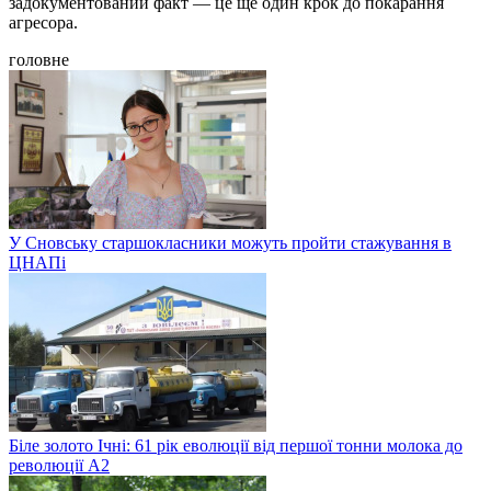
задокументований факт — це ще один крок до покарання
агресора.
головне
У Сновську старшокласники можуть пройти стажування в
ЦНАПі
Біле золото Ічні: 61 рік еволюції від першої тонни молока до
революції A2