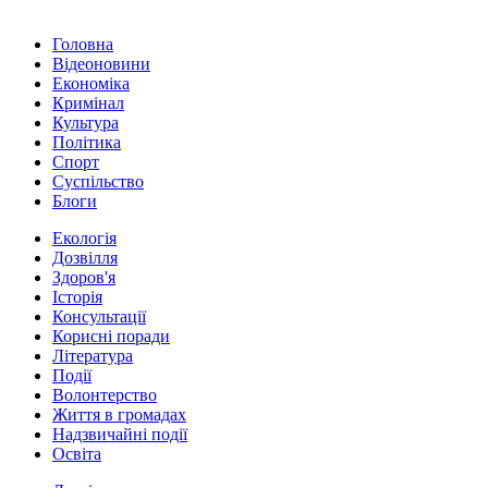
Головна
Відеоновини
Економіка
Кримінал
Культура
Політика
Спорт
Суспільство
Блоги
Екологія
Дозвілля
Здоров'я
Історія
Консультації
Корисні поради
Література
Події
Волонтерство
Життя в громадах
Надзвичайні події
Освіта