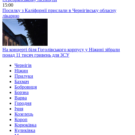
15:00
Посилку з Каліфорнії прислали в Чернігівську обласну
лікарню
На концерті біля Гоголівського корпусу у Ніжині зібрали
понад 11 тисяч гривень для ЗСУ
Чернігів
Ніжин
Прилуки
Бахмач
Бобровиця
Борзна
Варва
Городня
Ічня
Козелець
Короп
Корюківка
Куликівка