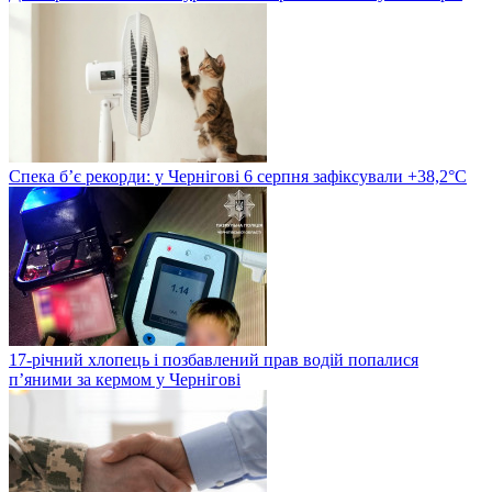
Спека б’є рекорди: у Чернігові 6 серпня зафіксували +38,2°С
17-річний хлопець і позбавлений прав водій попалися
п’яними за кермом у Чернігові