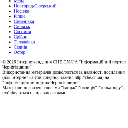
Мена
Новгород-Сіверський
Носівка
Ріпки
Семенівка
Сновськ
Сосниця
Срібне
Талалаївка
Седнів
Остер
© 2026 Інтернет-видання CHE.CN.UA "Інформаційний портал
Чернiгiвщини"
Використання матеріалів дозволяється за наявності посилання
(для інтернет-сайтів гіперпосилання http://che.cn.ua) на
"Інформаційний портал Чернiгiвщини"
Матеріали позначені словами "імидж" "позиція" "точка зору" -
публікуються на правах реклами