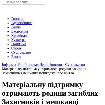
Головна
Відеоновини
Війна
Економіка
Кримінал
Культура
Політика
Спорт
Суспільство
Блоги
Інформаційний портал Чернігівщини
-
Суспільство
-
Матеріальну підтримку отримають родини загиблих
Захисників і мешканці пошкодженого житла
Матеріальну підтримку
отримають родини загиблих
Захисників і мешканці