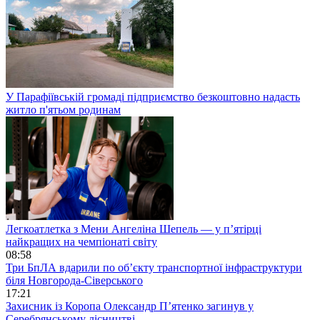
У Парафіївській громаді підприємство безкоштовно надасть
житло п'ятьом родинам
Легкоатлетка з Мени Ангеліна Шепель — у п’ятірці
найкращих на чемпіонаті світу
08:58
Три БпЛА вдарили по об’єкту транспортної інфраструктури
біля Новгорода-Сіверського
17:21
Захисник із Коропа Олександр П’ятенко загинув у
Серебрянському лісництві