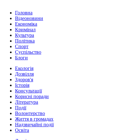
Головна
Відеоновини
Економіка
Кримінал
Культура
Політика
Спорт
Суспільство
Блоги
Екологія
Дозвілля
Здоров'я
Історія
Консультації
Корисні поради
Література
Події
Волонтерство
Життя в громадах
Надзвичайні події
Освіта