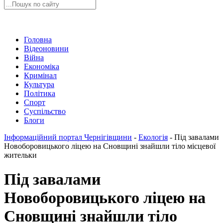
Головна
Відеоновини
Війна
Економіка
Кримінал
Культура
Політика
Спорт
Суспільство
Блоги
Інформаційний портал Чернігівщини
-
Екологія
-
Під завалами
Новоборовицького ліцею на Сновщині знайшли тіло місцевої
жительки
Під завалами
Новоборовицького ліцею на
Сновщині знайшли тіло