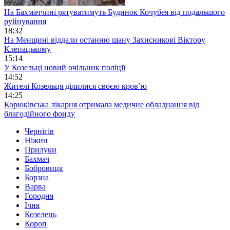
На Бахмаччині рятуватимуть Будинок Кочубея від подальшого
руйнування
18:32
На Менщині віддали останню шану Захисникові Віктору
Клепацькому
15:14
У Козельці новий очільник поліції
14:52
Жителі Козельця ділилися своєю кров’ю
14:25
Корюківська лікарня отримала медичне обладнання від
благодійного фонду
Чернігів
Ніжин
Прилуки
Бахмач
Бобровиця
Борзна
Варва
Городня
Ічня
Козелець
Короп