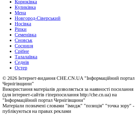
Корюківка
Куликівка
Мена
Новгород-Сіверський
Носівка
Ріпки
Семенівка
Сновськ
Сосниця
Срібне
Талалаївка
Седнів
Остер
© 2026 Інтернет-видання CHE.CN.UA "Інформаційний портал
Чернiгiвщини"
Використання матеріалів дозволяється за наявності посилання
(для інтернет-сайтів гіперпосилання http://che.cn.ua) на
"Інформаційний портал Чернiгiвщини"
Матеріали позначені словами "імидж" "позиція" "точка зору" -
публікуються на правах реклами