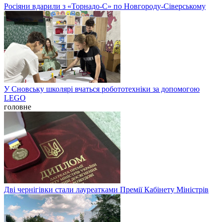
Росіяни вдарили з «Торнадо-С» по Новгороду-Сіверському
У Сновську школярі вчаться робототехніки за допомогою
LEGO
головне
Дві чернігівки стали лауреатками Премії Кабінету Міністрів