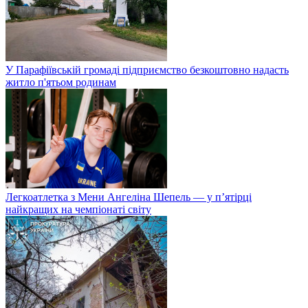
У Парафіївській громаді підприємство безкоштовно надасть
житло п'ятьом родинам
Легкоатлетка з Мени Ангеліна Шепель — у п’ятірці
найкращих на чемпіонаті світу