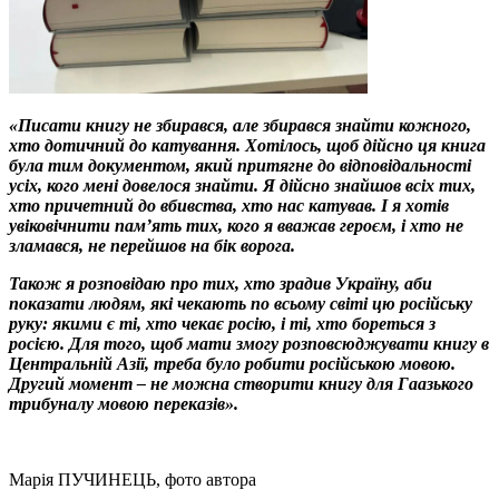
«Писати книгу не збирався, але збирався знайти кожного,
хто дотичний до катування. Хотілось, щоб дійсно ця книга
була тим документом, який притягне до відповідальності
усіх, кого мені довелося знайти. Я дійсно знайшов всіх тих,
хто причетний до вбивства, хто нас катував. І я хотів
увіковічнити пам’ять тих, кого я вважав героєм, і хто не
зламався, не перейшов на бік ворога.
Також я розповідаю про тих, хто зрадив Україну, аби
показати людям, які чекають по всьому світі цю російську
руку: якими є ті, хто чекає росію, і ті, хто бореться з
росією. Для того, щоб мати змогу розповсюджувати книгу в
Центральній Азії, треба було робити російською мовою.
Другий момент – не можна створити книгу для Гаазького
трибуналу мовою переказів».
Марія ПУЧИНЕЦЬ, фото автора