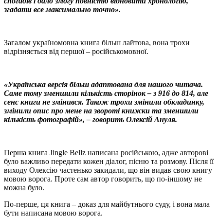
спогадів і дало змогу повністю відновити хронологію,
згадати все максимально точно».
Загалом україномовна книга більш лайтова, вона трохи
відрізняється від першої – російськомовної.
«Українська версія більш адаптована для нашого читача.
Саме тому зменшили кількість сторінок – з 916 до 814, але
сенс книги не змінився. Також трохи змінили обкладинку,
змінили опис про мене на звороті книжки та зменшили
кількість фотографій», – говорить Олексій Ануля.
Перша книга Jingle Bellz написана російською, адже авторові
було важливо передати кожен діалог, пісню та розмову. Після її
виходу Олексію частенько закидали, що він видав свою книгу
мовою ворога. Проте сам автор говорить, що по-іншому не
можна було.
По-перше, ця книга – доказ для майбутнього суду, і вона мала
бути написана мовою ворога.