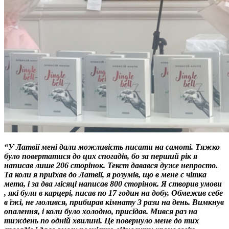
“У Латвії мені дали можливість писати на самоті. Тяжко
було повертатися до цих спогадів, бо за перший рік я
написав лише 206 сторінок. Текст давався дуже непросто.
Та коли я приїхав до Латвії, я розумів, що в мене є чітка
мета, і за два місяці написав 800 сторінок. Я створив умови
, які були в карцері, писав по 17 годин на добу. Обмежив себе
в їжі, не молився, прибирав кімнату 3 рази на день. Вимкнув
опалення, і коли було холодно, присідав. Мився раз на
тиждень по одній хвилині. Це повернуло мене до тих