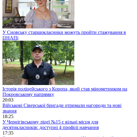
У Сновську старшокласники можуть пройти стажування в
ЦНАПі
Історія поліцейського з Коропа, який став мінометником на
Покровському напрямку
20:03
Військові Сіверської бригади отримали нагороди та нові
звання
18:25
У Чернігівському ліцеї №15 є вільні місця для
десятикласників: доступні 4 профілі навчання
17:35