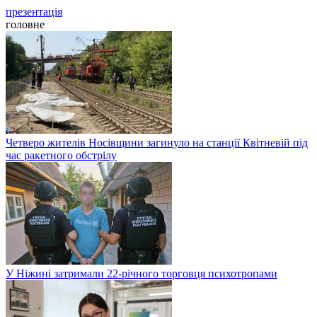
презентація
головне
Четверо жителів Носівщини загинуло на станції Квітневій під
час ракетного обстрілу
У Ніжині затримали 22-річного торговця психотропами