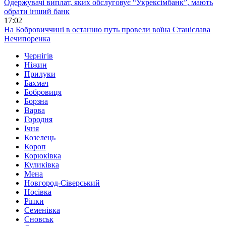
Одержувачі виплат, яких обслуговує “Укрексімбанк”, мають
обрати інший банк
17:02
На Бобровиччині в останню путь провели воїна Станіслава
Нечипоренка
Чернігів
Ніжин
Прилуки
Бахмач
Бобровиця
Борзна
Варва
Городня
Ічня
Козелець
Короп
Корюківка
Куликівка
Мена
Новгород-Сіверський
Носівка
Ріпки
Семенівка
Сновськ