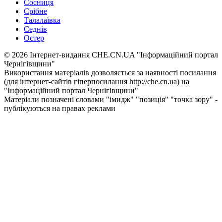
Сосниця
Срібне
Талалаївка
Седнів
Остер
© 2026 Інтернет-видання CHE.CN.UA "Інформаційний портал
Чернiгiвщини"
Використання матеріалів дозволяється за наявності посилання
(для інтернет-сайтів гіперпосилання http://che.cn.ua) на
"Інформаційний портал Чернiгiвщини"
Матеріали позначені словами "імидж" "позиція" "точка зору" -
публікуються на правах реклами