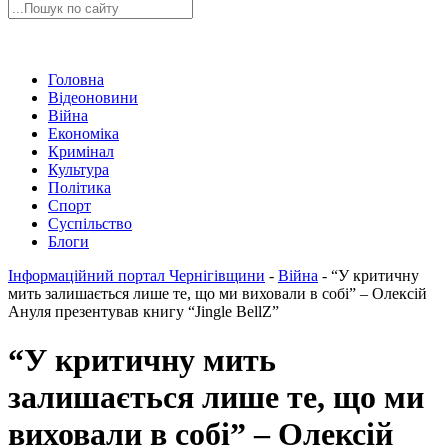
Головна
Відеоновини
Війна
Економіка
Кримінал
Культура
Політика
Спорт
Суспільство
Блоги
Інформаційний портал Чернігівщини
-
Війна
-
“У критичну
мить залишається лише те, що ми виховали в собі” – Олексій
Ануля презентував книгу “Jingle BellZ”
“У критичну мить
залишається лише те, що ми
виховали в собі” – Олексій