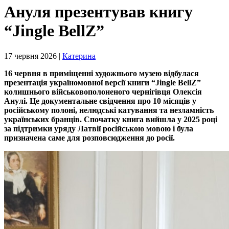
Ануля презентував книгу
“Jingle BellZ”
17 червня 2026 |
Катерина
16 червня в приміщенні художнього музею відбулася
презентація україномовної версії книги “Jingle BellZ”
колишнього військовополоненого чернігівця Олексія
Анулі. Це документальне свідчення про 10 місяців у
російському полоні, нелюдські катування та незламність
українських бранців. Спочатку книга вийшла у 2025 році
за підтримки уряду Латвії російською мовою і була
призначена саме для розповсюдження до росії.