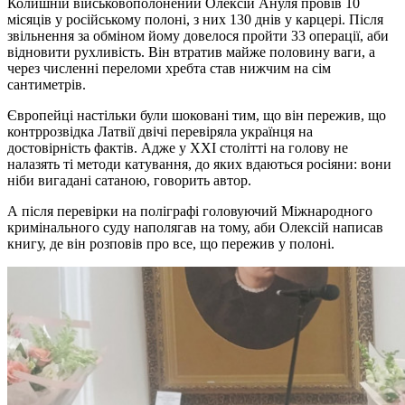
Колишній військовополонений Олексій Ануля провів 10
місяців у російському полоні, з них 130 днів у карцері. Після
звільнення за обміном йому довелося пройти 33 операції, аби
відновити рухливість. Він втратив майже половину ваги, а
через численні переломи хребта став нижчим на сім
сантиметрів.
Європейці настільки були шоковані тим, що він пережив, що
контррозвідка Латвії двічі перевіряла українця на
достовірність фактів. Адже у ХХІ столітті на голову не
налазять ті методи катування, до яких вдаються росіяни: вони
ніби вигадані сатаною, говорить автор.
А після перевірки на поліграфі головуючий Міжнародного
кримінального суду наполягав на тому, аби Олексій написав
книгу, де він розповів про все, що пережив у полоні.