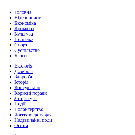
Головна
Відеоновини
Економіка
Кримінал
Культура
Політика
Спорт
Суспільство
Блоги
Екологія
Дозвілля
Здоров'я
Історія
Консультації
Корисні поради
Література
Події
Волонтерство
Життя в громадах
Надзвичайні події
Освіта