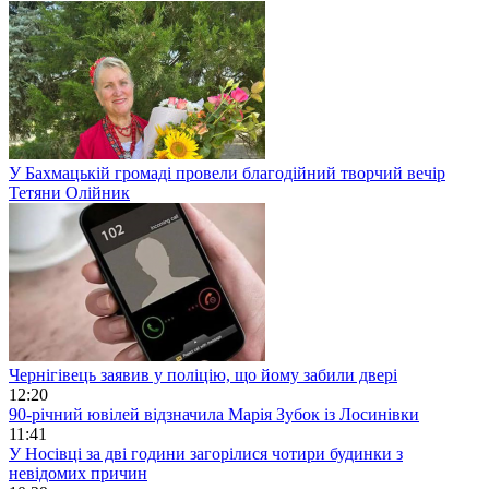
У Бахмацькій громаді провели благодійний творчий вечір
Тетяни Олійник
Чернігівець заявив у поліцію, що йому забили двері
12:20
90-річний ювілей відзначила Марія Зубок із Лосинівки
11:41
У Носівці за дві години загорілися чотири будинки з
невідомих причин