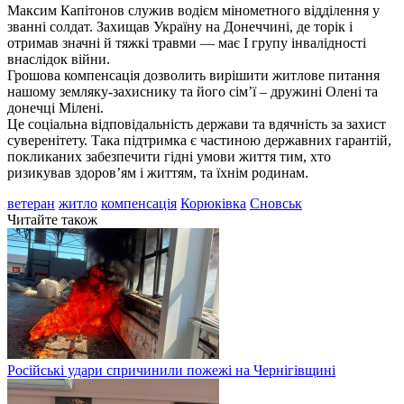
Максим Капітонов служив водієм мінометного відділення у
званні солдат. Захищав Україну на Донеччині, де торік і
отримав значні й тяжкі травми — має І групу інвалідності
внаслідок війни.
Грошова компенсація дозволить вирішити житлове питання
нашому земляку-захиснику та його сім’ї – дружині Олені та
донечці Мілені.
Це соціальна відповідальність держави та вдячність за захист
суверенітету. Така підтримка є частиною державних гарантій,
покликаних забезпечити гідні умови життя тим, хто
ризикував здоров’ям і життям, та їхнім родинам.
ветеран
житло
компенсація
Корюківка
Сновськ
Читайте також
Російські удари спричинили пожежі на Чернігівщині