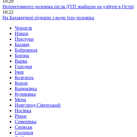
10:29
Непритомного чоловіка після ДТП знайшли на узбіччі в Острі
10:22
На Бахмаччині підняли з води тіло чоловіка
Чернігів
Ніжин
Прилуки
Бахмач
Бобровиця
Борзна
Варва
Городня
Ічня
Козелець
Короп
Корюківка
Куликівка
Мена
Новгород-Сіверський
Носівка
Ріпки
Семенівка
Сновськ
Сосниця