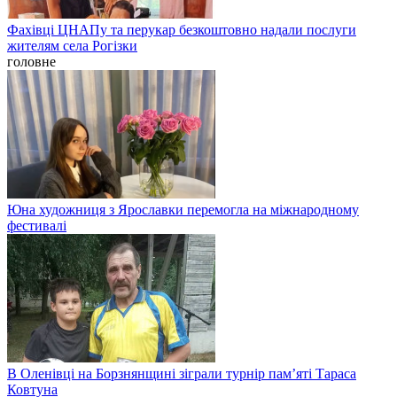
Фахівці ЦНАПу та перукар безкоштовно надали послуги
жителям села Рогізки
головне
Юна художниця з Ярославки перемогла на міжнародному
фестивалі
В Оленівці на Борзнянщині зіграли турнір пам’яті Тараса
Ковтуна