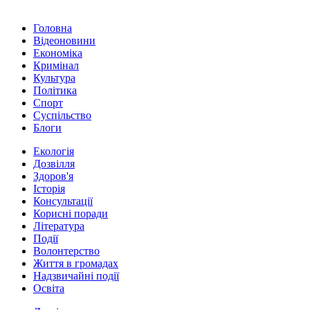
Головна
Відеоновини
Економіка
Кримінал
Культура
Політика
Спорт
Суспільство
Блоги
Екологія
Дозвілля
Здоров'я
Історія
Консультації
Корисні поради
Література
Події
Волонтерство
Життя в громадах
Надзвичайні події
Освіта