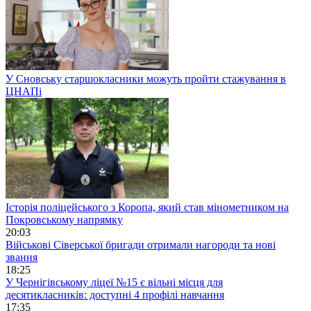
У Сновську старшокласники можуть пройти стажування в
ЦНАПі
Історія поліцейського з Коропа, який став мінометником на
Покровському напрямку
20:03
Військові Сіверської бригади отримали нагороди та нові
звання
18:25
У Чернігівському ліцеї №15 є вільні місця для
десятикласників: доступні 4 профілі навчання
17:35