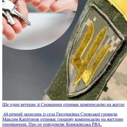
Ще один ветеран зі Сновщини отримає компенсацію на житло
44-річний захисник із села Гвоздиківка Сновської громади
Максим Капітонов отримає грошову компенсацію на житлове
приміщення. Про це повідомляє Корюківська РВА.