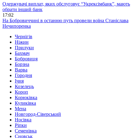
Одержувачі виплат, яких обслуговує “Укрексімбанк”, мають
обрати інший банк
17:02
На Бобровиччині в останню путь провели воїна Станіслава
Нечипоренка
Чернігів
Ніжин
Прилуки
Бахмач
Бобровиця
Борзна
Варва
Городня
Ічня
Козелець
Короп
Корюківка
Куликівка
Мена
Новгород-Сіверський
Носівка
Ріпки
Семенівка
Сновськ