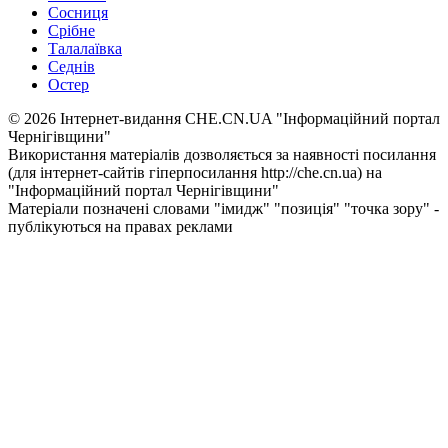
Сосниця
Срібне
Талалаївка
Седнів
Остер
© 2026 Інтернет-видання CHE.CN.UA "Інформаційний портал
Чернiгiвщини"
Використання матеріалів дозволяється за наявності посилання
(для інтернет-сайтів гіперпосилання http://che.cn.ua) на
"Інформаційний портал Чернiгiвщини"
Матеріали позначені словами "імидж" "позиція" "точка зору" -
публікуються на правах реклами