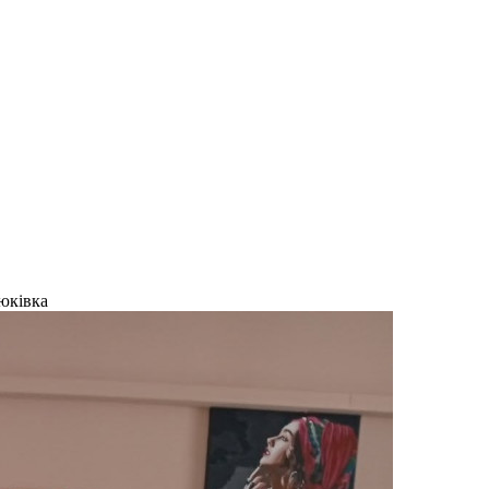
юківка