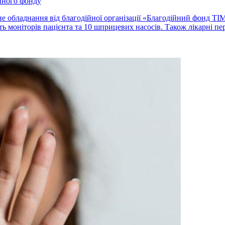
йного фонду
е обладнання від благодійної організації «Благодійний фонд ТІ
ь моніторів пацієнта та 10 шприцевих насосів. Також лікарні пер