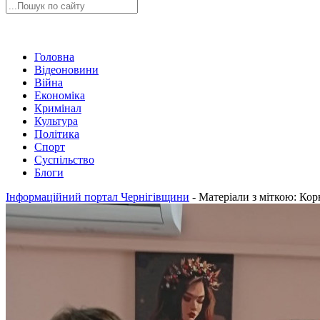
Головна
Відеоновини
Війна
Економіка
Кримінал
Культура
Політика
Спорт
Суспільство
Блоги
Інформаційний портал Чернігівщини
-
Матеріали з міткою: Кор