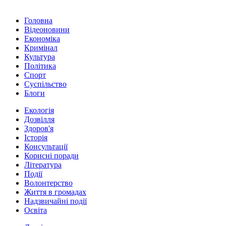
Головна
Відеоновини
Економіка
Кримінал
Культура
Політика
Спорт
Суспільство
Блоги
Екологія
Дозвілля
Здоров'я
Історія
Консультації
Корисні поради
Література
Події
Волонтерство
Життя в громадах
Надзвичайні події
Освіта