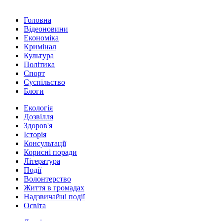
Головна
Відеоновини
Економіка
Кримінал
Культура
Політика
Спорт
Суспільство
Блоги
Екологія
Дозвілля
Здоров'я
Історія
Консультації
Корисні поради
Література
Події
Волонтерство
Життя в громадах
Надзвичайні події
Освіта