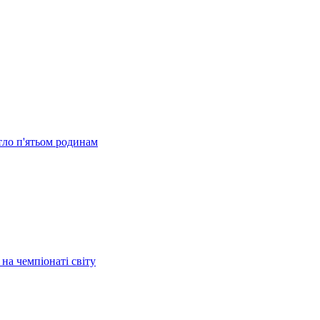
тло п'ятьом родинам
на чемпіонаті світу