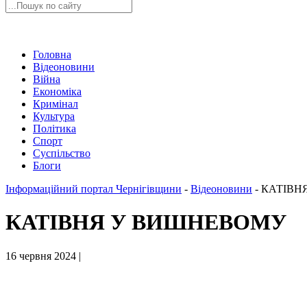
Головна
Відеоновини
Війна
Економіка
Кримінал
Культура
Політика
Спорт
Суспільство
Блоги
Інформаційний портал Чернігівщини
-
Відеоновини
-
КАТІВН
КАТІВНЯ У ВИШНЕВОМУ
16 червня 2024 |