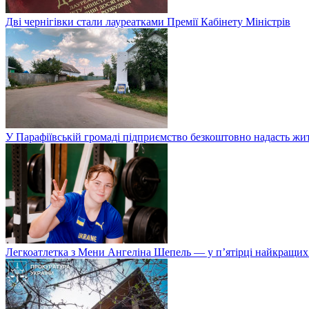
Дві чернігівки стали лауреатками Премії Кабінету Міністрів
У Парафіївській громаді підприємство безкоштовно надасть жи
Легкоатлетка з Мени Ангеліна Шепель — у п’ятірці найкращих 