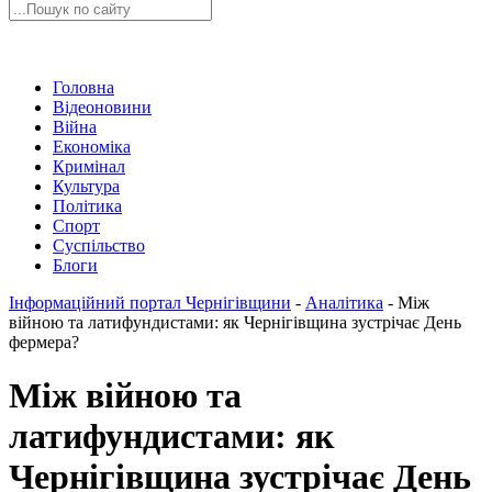
Головна
Відеоновини
Війна
Економіка
Кримінал
Культура
Політика
Спорт
Суспільство
Блоги
Інформаційний портал Чернігівщини
-
Аналітика
-
Між
війною та латифундистами: як Чернігівщина зустрічає День
фермера?
Між війною та
латифундистами: як
Чернігівщина зустрічає День