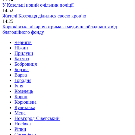
У Козельці новий очільник поліції
14:52
Жителі Козельця ділилися своєю кров’ю
14:25
Корюківська лікарня отримала медичне обладнання від
благодійного фонду
Чернігів
Ніжин
Прилуки
Бахмач
Бобровиця
Борзна
Варва
Городня
Ічня
Козелець
Короп
Корюківка
Куликівка
Мена
Новгород-Сіверський
Носівка
Ріпки
Семенівка