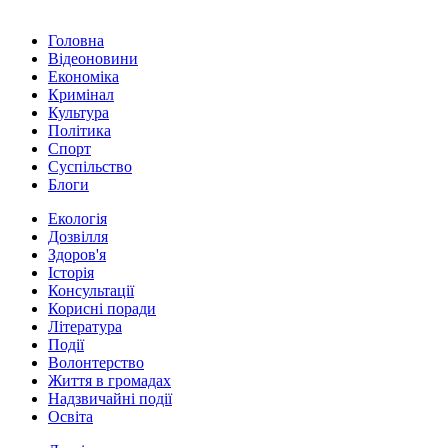
Головна
Відеоновини
Економіка
Кримінал
Культура
Політика
Спорт
Суспільство
Блоги
Екологія
Дозвілля
Здоров'я
Історія
Консультації
Корисні поради
Література
Події
Волонтерство
Життя в громадах
Надзвичайні події
Освіта