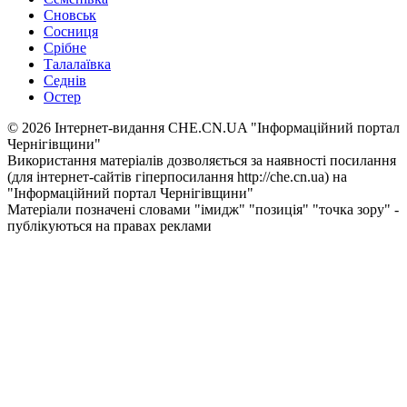
Сновськ
Сосниця
Срібне
Талалаївка
Седнів
Остер
© 2026 Інтернет-видання CHE.CN.UA "Інформаційний портал
Чернiгiвщини"
Використання матеріалів дозволяється за наявності посилання
(для інтернет-сайтів гіперпосилання http://che.cn.ua) на
"Інформаційний портал Чернiгiвщини"
Матеріали позначені словами "імидж" "позиція" "точка зору" -
публікуються на правах реклами