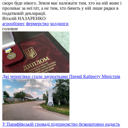
скоро буде нікого. Земля має належати тим, хто на ній живе і
проливає за неї піт, а не тим, хто бачить у ній лише рядки в
податковій декларації.
Віталій НАЗАРЕНКО
агрообізнес
фермерство
холдинги
головне
Дві чернігівки стали лауреатками Премії Кабінету Міністрів
У Парафіївській громаді підприємство безкоштовно надасть