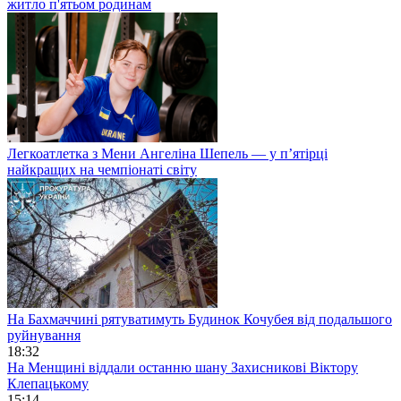
житло п'ятьом родинам
Легкоатлетка з Мени Ангеліна Шепель — у п’ятірці
найкращих на чемпіонаті світу
На Бахмаччині рятуватимуть Будинок Кочубея від подальшого
руйнування
18:32
На Менщині віддали останню шану Захисникові Віктору
Клепацькому
15:14