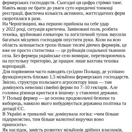
фермерських господарств. Сьогодні ця цифра стрімко тане.
Навіть якщо не брати до уваги суто юридичні тонкощі
реєстрації, фактична кількість активних, життєздатних ферм
скоротилася в рази.
На Чернігівщині, яка першою прийняла на себе удар
у
2022
році, ситуація критична. Заміновані поля, розбита
техніка, зруйновані елеватори та логістичний тупик змусили
багатьох місцевих господарів опустити руки. Коли на всю
область залишається трохи більше тисячі діючих фермерів, це
вже не просто статистика — це руйнація соціальної тканини
села. Без фермера українське село вимирає, перетворюючись
на пустельну територію, де працює лише вахтова техніка
корпорацій.
Для порівняння часто наводять сусідню Польщу, де успішно
функціонують близько 1,5 мільйона фермерських господарств.
Звісно, структура польського агросектору інша — там
домінують невеликі сімейні ферми по 7–10 гектарів. Але
головна різниця криється в іншому: у ставленні держави.
У Польщі фермер — це основа продовольчої безпеки та
виборець, навколо якого вибудовується державна політика та
дотації ЄС.
В Україні ж тривалий час домінувала логіка: «чим більше
підприємство, тим більше валютної виручки воно
приносить».
Як наслідок, замість розвитку мільйонів дрібних власників,