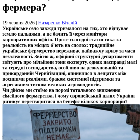
фермера?
19 червня 2026 |
Назаренко Віталій
Українське село завжди трималося на тих, хто відчуває
землю пальцями, а не бачить її через монітори
корпоративних офісів. Проте сьогодні статистика та
реальність на місцях б’ють на сполох: традиційне
українське фермерство переживає найважчу кризу за часи
незалежності. Звісно ж, офіційні структурні департаменти
звітують про мільйони тонн експорту, однак насправді малі
та середні господарства, особливо на деокупованій та
прикордонній Чернігівщині, опинилися в лещатах між
воєнними реаліями, браком системної підтримки та
агресивним тиском великих агрохолдингів.
Чи дійсно ми стоїмо на порозі тотального зникнення
сімейного фермерства, і чому європейський шлях України
ризикує перетворитися на бенефіс кількох корпорацій?