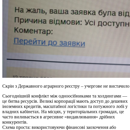
Скрін з Державного аграрного реєстру – учергове не вистачило
Сьогоднішній конфлікт між одноосібниками та холдингами —
це битва ресурсів. Великі корпорації мають доступ до дешевих
іноземних кредитів, масштабної логістики та потужного лобі у
владних кабінетах. На місцях, у територіальних громадах, це
часто виливається в агресивне «видавлювання» дрібних
конкурентів.
Схема проста: використовуючи фінансові заохочення або