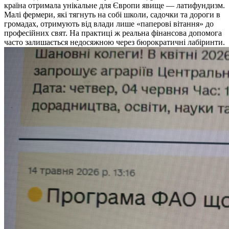
країна отримала унікальне для Європи явище — латифундизм.
Малі фермери, які тягнуть на собі школи, садочки та дороги в
громадах, отримують від влади лише «паперові вітання» до
професійних свят. На практиці ж реальна фінансова допомога
часто залишається недосяжною через бюрократичні лабіринти.