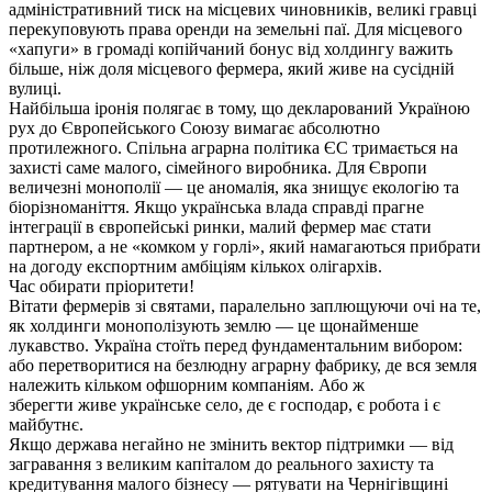
адміністративний тиск на місцевих чиновників, великі гравці
перекуповують права оренди на земельні паї. Для місцевого
«хапуги» в громаді копійчаний бонус від холдингу важить
більше, ніж доля місцевого фермера, який живе на сусідній
вулиці.
Найбільша іронія полягає в тому, що декларований Україною
рух до Європейського Союзу вимагає абсолютно
протилежного. Спільна аграрна політика ЄС тримається на
захисті саме малого, сімейного виробника. Для Європи
величезні монополії — це аномалія, яка знищує екологію та
біорізноманіття. Якщо українська влада справді прагне
інтеграції в європейські ринки, малий фермер має стати
партнером, а не «комком у горлі», який намагаються прибрати
на догоду експортним амбіціям кількох олігархів.
Час обирати пріоритети!
Вітати фермерів зі святами, паралельно заплющуючи очі на те,
як холдинги монополізують землю — це щонайменше
лукавство. Україна стоїть перед фундаментальним вибором:
або перетворитися на безлюдну аграрну фабрику, де вся земля
належить кільком офшорним компаніям. Або ж
зберегти живе українське село, де є господар, є робота і є
майбутнє.
Якщо держава негайно не змінить вектор підтримки — від
загравання з великим капіталом до реального захисту та
кредитування малого бізнесу — рятувати на Чернігівщині