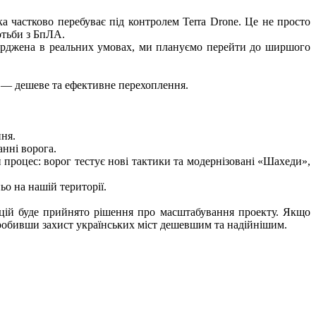
а частково перебуває під контролем Terra Drone. Це не просто
отьби з БпЛА.
тверджена в реальних умовах, ми плануємо перейти до ширшого
1 — дешеве та ефективне перехоплення.
ня.
нні ворога.
роцес: ворог тестує нові тактики та модернізовані «Шахеди»,
о на нашій території.
рацій буде прийнято рішення про масштабування проекту. Якщо
зробивши захист українських міст дешевшим та надійнішим.