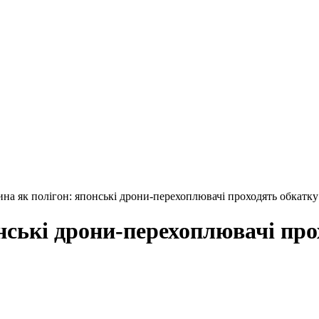
ина як полігон: японські дрони-перехоплювачі проходять обкатку
нські дрони-перехоплювачі прох