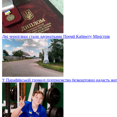
Дві чернігівки стали лауреатками Премії Кабінету Міністрів
У Парафіївській громаді підприємство безкоштовно надасть жи