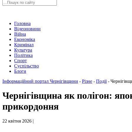
Головна
Відеоновини
Війна
Економіка
Кримінал
Культура
Політика
Спорт
Суспільство
Блоги
Інформаційний портал Чернігівщини
-
Різне
-
Події
-
Чернігівщ
Чернігівщина як полігон: япо
прикордоння
22 квітня 2026 |