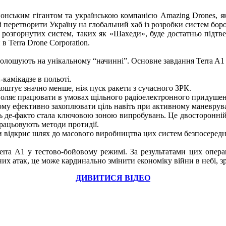
онським гігантом та українською компанією Amazing Drones, як
ті перетворити Україну на глобальний хаб із розробки систем бор
о розгорнутих систем, таких як «Шахеди», буде достатньо під
 Terra Drone Corporation.
голошують на унікальному “начинні”. Основне завдання Terra A
-камікадзе в польоті.
оштує значно менше, ніж пуск ракети з сучасного ЗРК.
озволяє працювати в умовах щільного радіоелектронного придушен
ому ефективно захоплювати ціль навіть при активному маневрува
 де-факто стала ключовою зоною випробувань. Це двосторонній п
працьовують методи протидії.
 відкриє шлях до масового виробництва цих систем безпосереднь
 Terra A1 у тестово-бойовому режимі. За результатами цих опе
их атак, це може кардинально змінити економіку війни в небі, 
ДИВИТИСЯ ВІДЕО