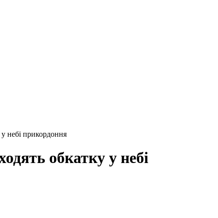
 у небі прикордоння
одять обкатку у небі