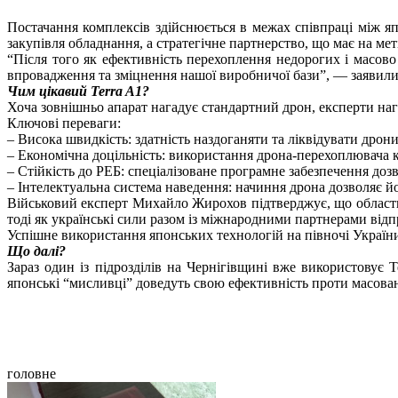
Постачання комплексів здійснюється в межах співпраці між яп
закупівля обладнання, а стратегічне партнерство, що має на ме
“Після того як ефективність перехоплення недорогих і масов
впровадження та зміцнення нашої виробничої бази”, — заявили в
Чим цікавий Terra A1?
Хоча зовнішньо апарат нагадує стандартний дрон, експерти на
Ключові переваги:
– Висока швидкість: здатність наздоганяти та ліквідувати дрони
– Економічна доцільність: використання дрона-перехоплювача к
– Стійкість до РЕБ: спеціалізоване програмне забезпечення д
– Інтелектуальна система наведення: начиння дрона дозволяє й
Військовий експерт Михайло Жирохов підтверджує, що область
тоді як українські сили разом із міжнародними партнерами від
Успішне використання японських технологій на півночі України
Що далі?
Зараз один із підрозділів на Чернігівщині вже використовує
японські “мисливці” доведуть свою ефективність проти масован
головне