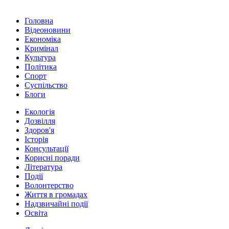
Головна
Відеоновини
Економіка
Кримінал
Культура
Політика
Спорт
Суспільство
Блоги
Екологія
Дозвілля
Здоров'я
Історія
Консультації
Корисні поради
Література
Події
Волонтерство
Життя в громадах
Надзвичайні події
Освіта