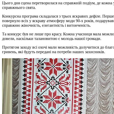
Цього дня сцена перетворилася на справжній подіум, де кожна у
справжнього свята.
Конкурсна програма складалася з трьох яскравих дефіле. Перше 
повернуло всіх у яскраву атмосферу моди 90-х років, подарува
справжню жіночність, елегантність і витонченість.
Та конкурс був не лише про красу. Кожна учасниця мала можливі
довели, наскільки талановитою є молодь нашої громади.
Протягом заходу всі охочі мали можливість долучитися до благо
гривень, які будуть передані на потреби наших захисників.