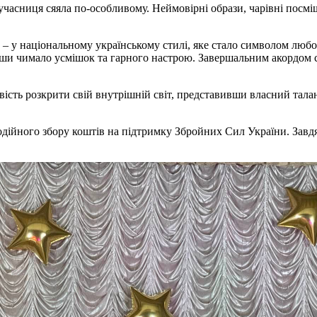
часниця сяяла по-особливому. Неймовірні образи, чарівні посміш
– у національному українському стилі, яке стало символом любові
вши чимало усмішок та гарного настрою. Завершальним акордом с
сть розкрити свій внутрішній світ, представивши власний талант
дійного збору коштів на підтримку Збройних Сил України. Завдяк