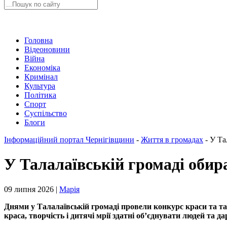
Головна
Відеоновини
Війна
Економіка
Кримінал
Культура
Політика
Спорт
Суспільство
Блоги
Інформаційний портал Чернігівщини
-
Життя в громадах
-
У Та
У Талалаївській громаді обир
09 липня 2026 |
Марія
Днями у Талалаївській громаді провели конкурс краси та тал
краса, творчість і дитячі мрії здатні об’єднувати людей та да