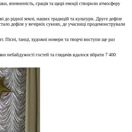
ки, впевненість, грація та щирі емоції створили атмосферу
 до рідної землі, наших традицій та культури. Друге дефіле
тало дефіле у вечірніх сукнях, де учасниці продемонстрували
. Пісні, танці, художні номери та творчі виступи ще раз
и небайдужості гостей та глядачів вдалося зібрати 7 400