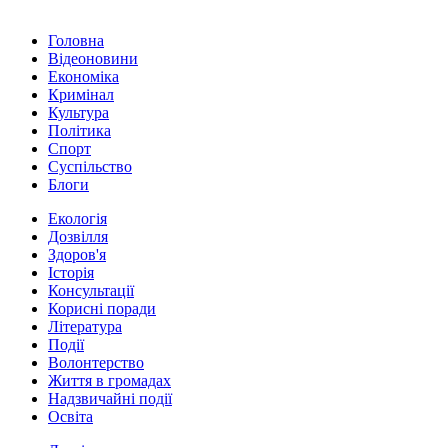
Головна
Відеоновини
Економіка
Кримінал
Культура
Політика
Спорт
Суспільство
Блоги
Екологія
Дозвілля
Здоров'я
Історія
Консультації
Корисні поради
Література
Події
Волонтерство
Життя в громадах
Надзвичайні події
Освіта