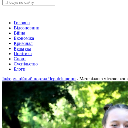
Головна
Відеоновини
Війна
Економіка
Кримінал
Культура
Політика
Спорт
Суспільство
Блоги
Інформаційний портал Чернігівщини
-
Матеріали з міткою: кон