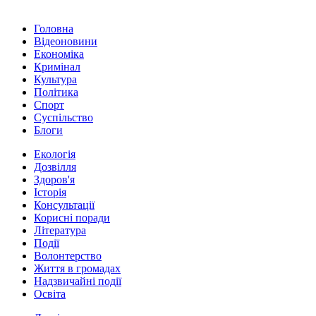
Головна
Відеоновини
Економіка
Кримінал
Культура
Політика
Спорт
Суспільство
Блоги
Екологія
Дозвілля
Здоров'я
Історія
Консультації
Корисні поради
Література
Події
Волонтерство
Життя в громадах
Надзвичайні події
Освіта