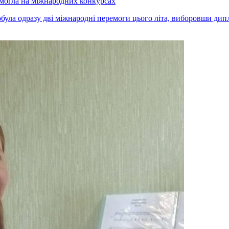
емогла на міжнародних конкурсах
була одразу дві міжнародні перемоги цього літа, виборовши дип