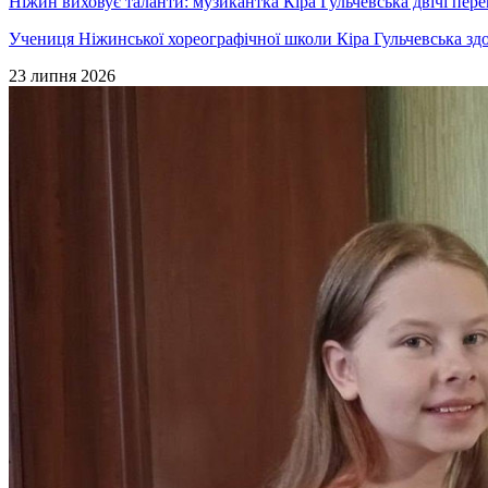
Ніжин виховує таланти: музикантка Кіра Гульчевська двічі пер
Учениця Ніжинської хореографічної школи Кіра Гульчевська здо
23 липня 2026