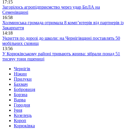
17:15
Загорілось агропідприємство через удар БпЛА на
Семенівщині
16:58
Холминська громада отримала 8 комп’ютерів від партнерів із
Закарпаття
14:18
Укриття по дорозі до школи: на Чернігівщині поставлять 50
мобільних сховищ
13:56
У Корюківському районі тривають жнива: зібрали понад 51
тисячу тонн пшениці
Чернігів
Ніжин
Прилуки
Бахмач
Бобровиця
Борзна
Варва
Городня
Ічня
Козелець
Короп
Корюківка