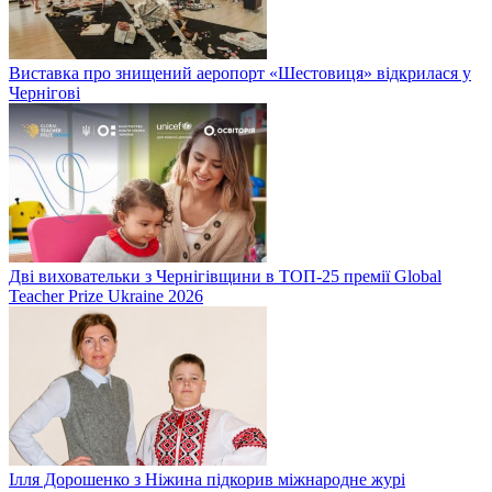
Виставка про знищений аеропорт «Шестовиця» відкрилася у
Чернігові
Дві виховательки з Чернігівщини в ТОП-25 премії Global
Teacher Prize Ukraine 2026
Ілля Дорошенко з Ніжина підкорив міжнародне журі