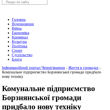
Головна
Відеоновини
Війна
Економіка
Кримінал
Культура
Політика
Спорт
Суспільство
Блоги
Інформаційний портал Чернігівщини
-
Життя в громадах
-
Комунальне підприємство Борзнянської громади придбало
нову техніку
Комунальне підприємство
Борзнянської громади
придбало нову техніку