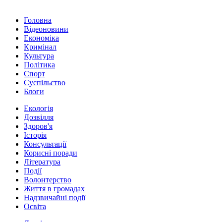
Головна
Відеоновини
Економіка
Кримінал
Культура
Політика
Спорт
Суспільство
Блоги
Екологія
Дозвілля
Здоров'я
Історія
Консультації
Корисні поради
Література
Події
Волонтерство
Життя в громадах
Надзвичайні події
Освіта