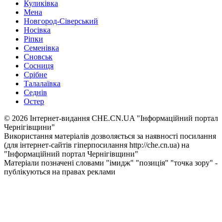
Куликівка
Мена
Новгород-Сіверський
Носівка
Ріпки
Семенівка
Сновськ
Сосниця
Срібне
Талалаївка
Седнів
Остер
© 2026 Інтернет-видання CHE.CN.UA "Інформаційний портал
Чернiгiвщини"
Використання матеріалів дозволяється за наявності посилання
(для інтернет-сайтів гіперпосилання http://che.cn.ua) на
"Інформаційний портал Чернiгiвщини"
Матеріали позначені словами "імидж" "позиція" "точка зору" -
публікуються на правах реклами