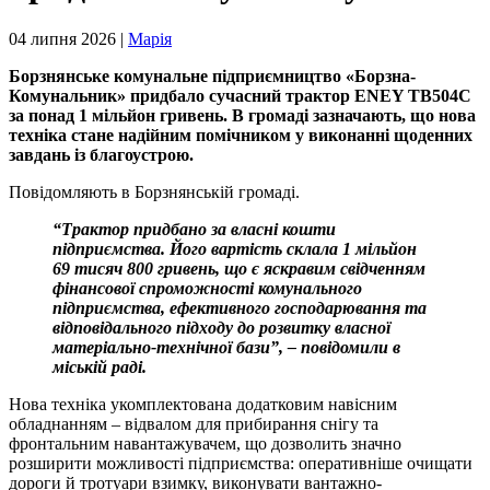
04 липня 2026 |
Марія
Борзнянське комунальне підприємництво «Борзна-
Комунальник» придбало сучасний трактор ENEY TB504C
за понад 1 мільйон гривень. В громаді зазначають, що нова
техніка стане надійним помічником у виконанні щоденних
завдань із благоустрою.
Повідомляють в Борзнянській громаді.
“Трактор придбано за власні кошти
підприємства. Його вартість склала 1 мільйон
69 тисяч 800 гривень, що є яскравим свідченням
фінансової спроможності комунального
підприємства, ефективного господарювання та
відповідального підходу до розвитку власної
матеріально-технічної бази”, – повідомили в
міській раді.
Нова техніка укомплектована додатковим навісним
обладнанням – відвалом для прибирання снігу та
фронтальним навантажувачем, що дозволить значно
розширити можливості підприємства: оперативніше очищати
дороги й тротуари взимку, виконувати вантажно-