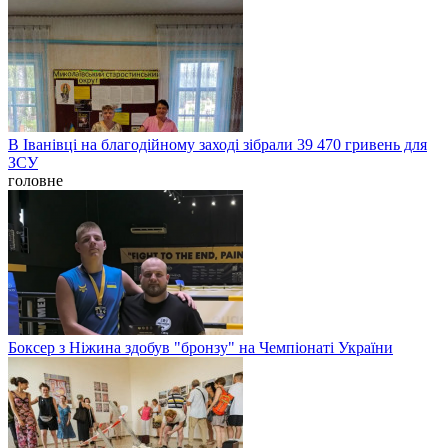
В Іванівці на благодійному заході зібрали 39 470 гривень для
ЗСУ
головне
Боксер з Ніжина здобув "бронзу" на Чемпіонаті України