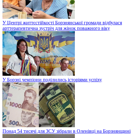
У Центрі життєстійкості Борзнянської громади відбулася
арттерапевтична зустріч для жінок поважного віку
У Борзні чемпіони поділились історіями успіху
Понад 54 тисячі для ЗСУ зібрали в Оленівці на Борзнянщині