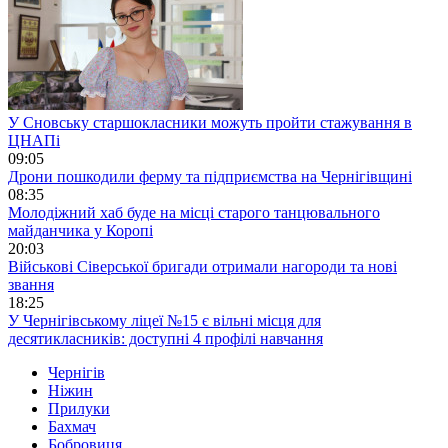
У Сновську старшокласники можуть пройти стажування в
ЦНАПі
09:05
Дрони пошкодили ферму та підприємства на Чернігівщині
08:35
Молодіжний хаб буде на місці старого танцювального
майданчика у Коропі
20:03
Військові Сіверської бригади отримали нагороди та нові
звання
18:25
У Чернігівському ліцеї №15 є вільні місця для
десятикласників: доступні 4 профілі навчання
Чернігів
Ніжин
Прилуки
Бахмач
Бобровиця