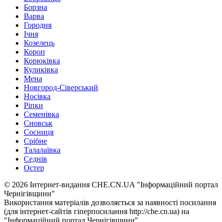
Борзна
Варва
Городня
Ічня
Козелець
Короп
Корюківка
Куликівка
Мена
Новгород-Сіверський
Носівка
Ріпки
Семенівка
Сновськ
Сосниця
Срібне
Талалаївка
Седнів
Остер
© 2026 Інтернет-видання CHE.CN.UA "Інформаційний портал
Чернiгiвщини"
Використання матеріалів дозволяється за наявності посилання
(для інтернет-сайтів гіперпосилання http://che.cn.ua) на
"Інформаційний портал Чернiгiвщини"