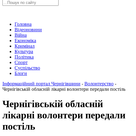
Головна
Відеоновини
Війна
Економіка
Кримінал
Культура
Політика
Спорт
Суспільство
Блоги
Інформаційний портал Чернігівщини
-
Волонтерство
-
Чернігівській обласній лікарні волонтери передали постіль
Чернігівській обласній
лікарні волонтери передали
постіль