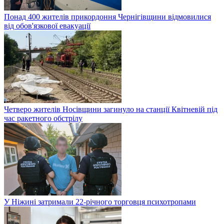
Понад 400 жителів прикордоння Чернігівщини відмовилися
від обов'язкової евакуації
Четверо жителів Носівщини загинуло на станції Квітневій під
час ракетного обстрілу
У Ніжині затримали 22-річного торговця психотропами