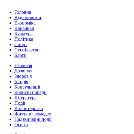
Головна
Відеоновини
Економіка
Кримінал
Культура
Політика
Спорт
Суспільство
Блоги
Екологія
Дозвілля
Здоров'я
Історія
Консультації
Корисні поради
Література
Події
Волонтерство
Життя в громадах
Надзвичайні події
Освіта