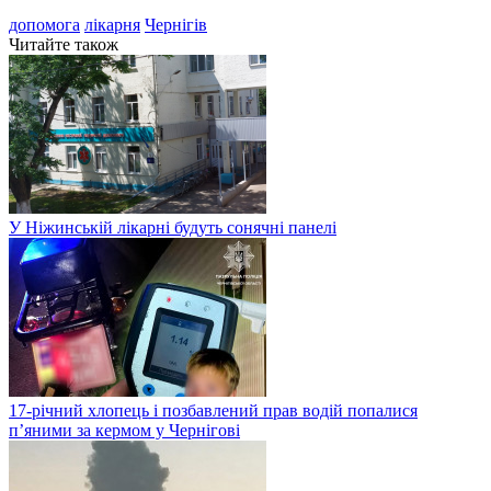
допомога
лікарня
Чернігів
Читайте також
У Ніжинській лікарні будуть сонячні панелі
17-річний хлопець і позбавлений прав водій попалися
п’яними за кермом у Чернігові