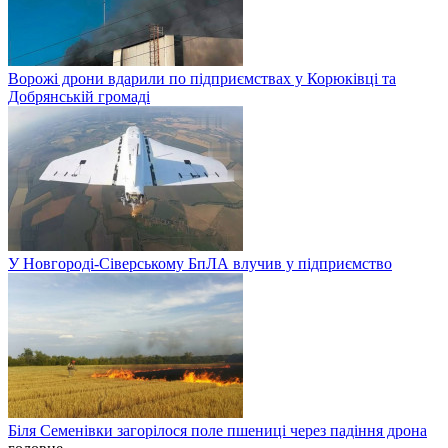
Ворожі дрони вдарили по підприємствах у Корюківці та
Добрянській громаді
У Новгороді-Сіверському БпЛА влучив у підприємство
Біля Семенівки загорілося поле пшениці через падіння дрона