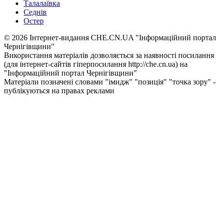
Талалаївка
Седнів
Остер
© 2026 Інтернет-видання CHE.CN.UA "Інформаційний портал
Чернiгiвщини"
Використання матеріалів дозволяється за наявності посилання
(для інтернет-сайтів гіперпосилання http://che.cn.ua) на
"Інформаційний портал Чернiгiвщини"
Матеріали позначені словами "імидж" "позиція" "точка зору" -
публікуються на правах реклами