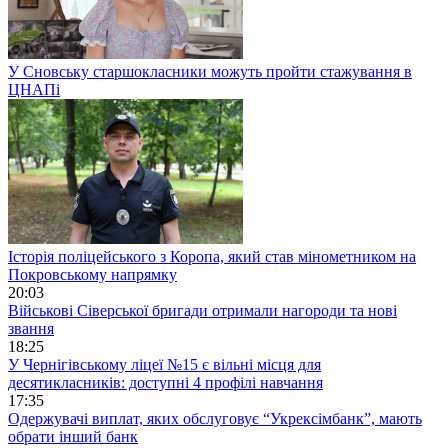
У Сновську старшокласники можуть пройти стажування в
ЦНАПі
Історія поліцейського з Коропа, який став мінометником на
Покровському напрямку
20:03
Військові Сіверської бригади отримали нагороди та нові
звання
18:25
У Чернігівському ліцеї №15 є вільні місця для
десятикласників: доступні 4 профілі навчання
17:35
Одержувачі виплат, яких обслуговує “Укрексімбанк”, мають
обрати інший банк