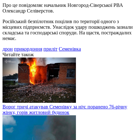
Про це повідомляє начальник Новгород-Сіверської РВА
Олександр Селіверстов.
Російський безпілотник поцілив по території одного з
місцевих підприємств. Унаслідок удару пошкоджень зазнали
складська та господарські споруди. На щастя, постраждалих
немає.
дрон
прикордоння
приліт
Семенівка
Читайте також
Ворог тричі атакував Семенівку за ніч: поранено 76-річну
жінку, горів житловий будинок