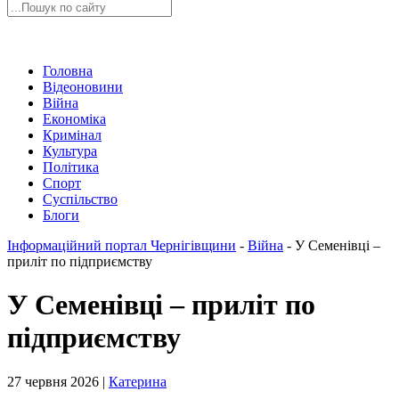
Головна
Відеоновини
Війна
Економіка
Кримінал
Культура
Політика
Спорт
Суспільство
Блоги
Інформаційний портал Чернігівщини
-
Війна
-
У Семенівці –
приліт по підприємству
У Семенівці – приліт по
підприємству
27 червня 2026 |
Катерина