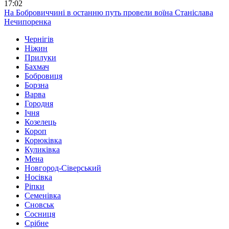
17:02
На Бобровиччині в останню путь провели воїна Станіслава
Нечипоренка
Чернігів
Ніжин
Прилуки
Бахмач
Бобровиця
Борзна
Варва
Городня
Ічня
Козелець
Короп
Корюківка
Куликівка
Мена
Новгород-Сіверський
Носівка
Ріпки
Семенівка
Сновськ
Сосниця
Срібне