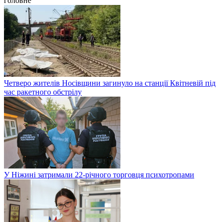
головне
Четверо жителів Носівщини загинуло на станції Квітневій під
час ракетного обстрілу
У Ніжині затримали 22-річного торговця психотропами