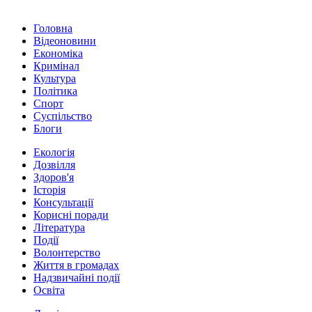
Головна
Відеоновини
Економіка
Кримінал
Культура
Політика
Спорт
Суспільство
Блоги
Екологія
Дозвілля
Здоров'я
Історія
Консультації
Корисні поради
Література
Події
Волонтерство
Життя в громадах
Надзвичайні події
Освіта