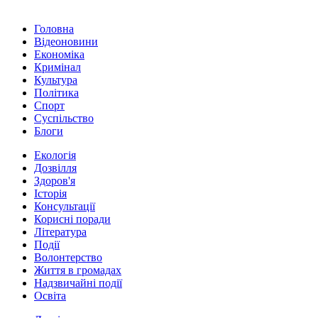
Головна
Відеоновини
Економіка
Кримінал
Культура
Політика
Спорт
Суспільство
Блоги
Екологія
Дозвілля
Здоров'я
Історія
Консультації
Корисні поради
Література
Події
Волонтерство
Життя в громадах
Надзвичайні події
Освіта