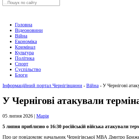
Головна
Відеоновини
Війна
Економіка
Кримінал
Культура
Політика
Спорт
Суспільство
Блоги
Інформаційний портал Чернігівщини
-
Війна
-
У Чернігові ата
У Чернігові атакували термін
05 липня 2026 |
Марія
5 липня приблизно о 16:30 російській війська атакували тер
Про це повідомляє начальник Чернігівської МВА Дмитро Бриж