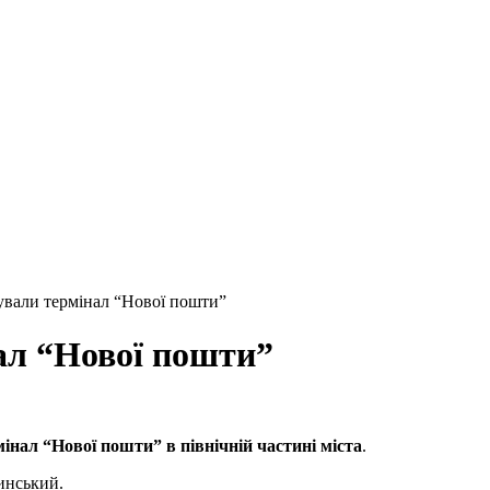
кували термінал “Нової пошти”
ал “Нової пошти”
мінал “Нової пошти” в північній частині
міста
.
инський.