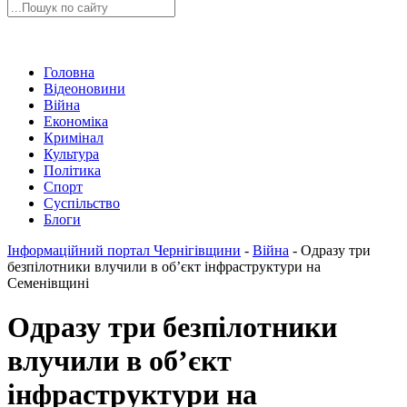
Головна
Відеоновини
Війна
Економіка
Кримінал
Культура
Політика
Спорт
Суспільство
Блоги
Інформаційний портал Чернігівщини
-
Війна
-
Одразу три
безпілотники влучили в об’єкт інфраструктури на
Семенівщині
Одразу три безпілотники
влучили в об’єкт
інфраструктури на