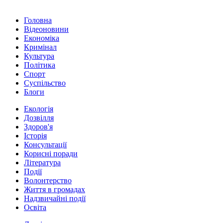
Головна
Відеоновини
Економіка
Кримінал
Культура
Політика
Спорт
Суспільство
Блоги
Екологія
Дозвілля
Здоров'я
Історія
Консультації
Корисні поради
Література
Події
Волонтерство
Життя в громадах
Надзвичайні події
Освіта