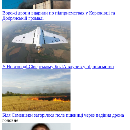
Ворожі дрони вдарили по підприємствах у Корюківці та
Добрянській громаді
У Новгороді-Сіверському БпЛА влучив у підприємство
Біля Семенівки загорілося поле пшениці через падіння дрона
головне