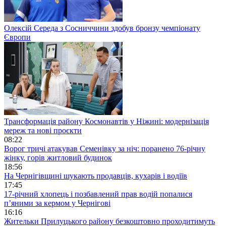
Олексій Середа з Сосниччини здобув бронзу чемпіонату
Європи
Трансформація району Космонавтів у Ніжині: модернізація
мереж та нові проєкти
08:22
Ворог тричі атакував Семенівку за ніч: поранено 76-річну
жінку, горів житловий будинок
18:56
На Чернігівщині шукають продавців, кухарів і водіїв
17:45
17-річний хлопець і позбавлений прав водій попалися
п’яними за кермом у Чернігові
16:16
Жительки Прилуцького району безкоштовно проходитимуть