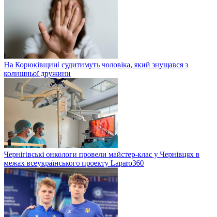
На Корюківщині судитимуть чоловіка, який знущався з
колишньої дружини
Чернігівські онкологи провели майстер-клас у Чернівцях в
межах всеукраїнського проекту Laparo360