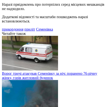
Наразі првідомлень про потерпілих серед місцевих мешканців
не надходило.
Додаткові відомості та масштаби пошкоджень наразі
встановлюються.
прикордоння
приліт
Семенівка
Читайте також
Ворог тричі атакував Семенівку за ніч: поранено 76-річну
жінку, горів житловий будинок