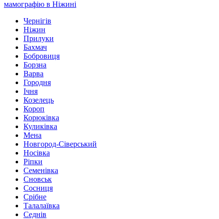
мамографію в Ніжині
Чернігів
Ніжин
Прилуки
Бахмач
Бобровиця
Борзна
Варва
Городня
Ічня
Козелець
Короп
Корюківка
Куликівка
Мена
Новгород-Сіверський
Носівка
Ріпки
Семенівка
Сновськ
Сосниця
Срібне
Талалаївка
Седнів