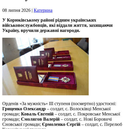
08 липня 2026 |
Катерина
У Корюківському районі рідним українських
військовослужбовців, які віддали життя, захищаючи
Україну, вручили державні нагороди.
Орденів «За мужність» ІІІ ступеня (посмертно) удостоєні:
Гриценко Олександр
– солдат, с. Волосківці Менської
громади;
Коваль Євгеній
– солдат, с. Покровське Менської
громади;
Смолягов Валерій
– солдат, с. Нові Боровичі
Сновської громади;
Єрмоленко Сергій
– солдат, с. Перелюб