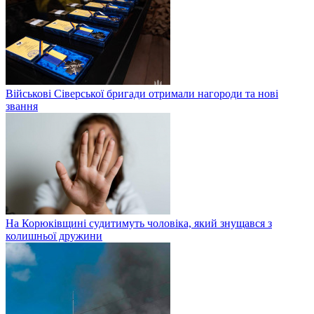
Військові Сіверської бригади отримали нагороди та нові
звання
На Корюківщині судитимуть чоловіка, який знущався з
колишньої дружини