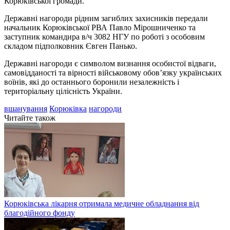
Корюківської громади.
Державні нагороди рідним загиблих захисників передали
начальник Корюківської РВА Павло Мірошниченко та
заступник командира в/ч 3082 НГУ по роботі з особовим
складом підполковник Євген Панько.
Державні нагороди є символом визнання особистої відваги,
самовідданості та вірності військовому обов’язку українських
воїнів, які до останнього боронили незалежність і
територіальну цілісність України.
вшанування
Корюківка
нагороди
Читайте також
Корюківська лікарня отримала медичне обладнання від
благодійного фонду