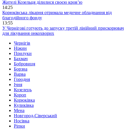
Жителі Козельця ділилися своєю кров’ю
14:25
Корюківська лікарня отримала медичне обладнання від
благодійного фонду
13:55
У Чернігові готують до запуску третій лінійний прискорювач
для лікування онкохворих
Чернігів
Ніжин
Прилуки
Бахмач
Бобровиця
Борзна
Варва
Городня
Ічня
Козелець
Короп
Корюківка
Куликівка
Мена
Новгород-Сіверський
Носівка
Ріпки