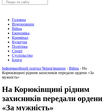
Головна
Відеоновини
Війна
Економіка
Кримінал
Культура
Політика
Спорт
Суспільство
Блоги
Інформаційний портал Чернігівщини
-
Війна
-
На
Корюківщині рідним захисників передали ордени «За
мужність»
На Корюківщині рідним
захисників передали ордени
«За мужність»