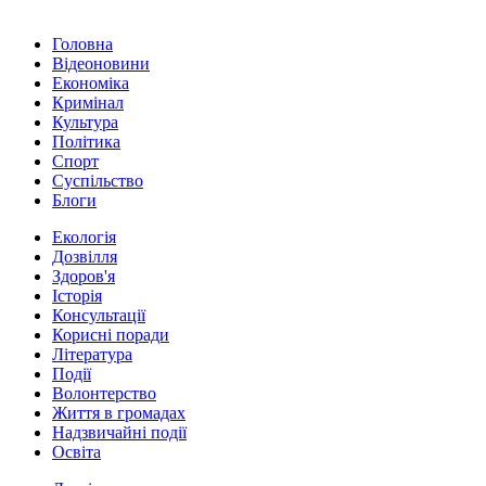
Головна
Відеоновини
Економіка
Кримінал
Культура
Політика
Спорт
Суспільство
Блоги
Екологія
Дозвілля
Здоров'я
Історія
Консультації
Корисні поради
Література
Події
Волонтерство
Життя в громадах
Надзвичайні події
Освіта