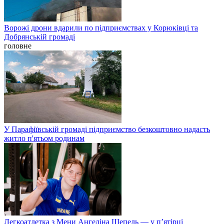
Ворожі дрони вдарили по підприємствах у Корюківці та
Добрянській громаді
головне
У Парафіївській громаді підприємство безкоштовно надасть
житло п'ятьом родинам
Легкоатлетка з Мени Ангеліна Шепель — у п’ятірці