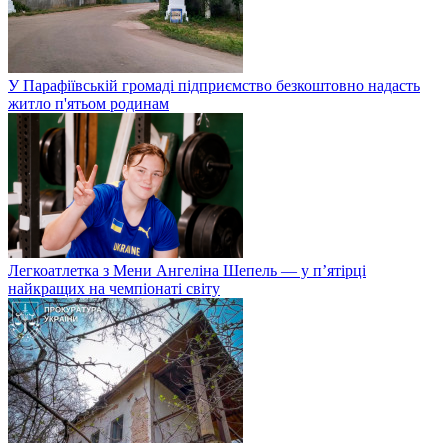
У Парафіївській громаді підприємство безкоштовно надасть
житло п'ятьом родинам
Легкоатлетка з Мени Ангеліна Шепель — у п’ятірці
найкращих на чемпіонаті світу