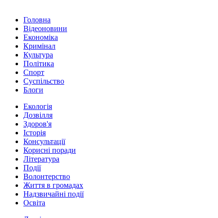
Головна
Відеоновини
Економіка
Кримінал
Культура
Політика
Спорт
Суспільство
Блоги
Екологія
Дозвілля
Здоров'я
Історія
Консультації
Корисні поради
Література
Події
Волонтерство
Життя в громадах
Надзвичайні події
Освіта