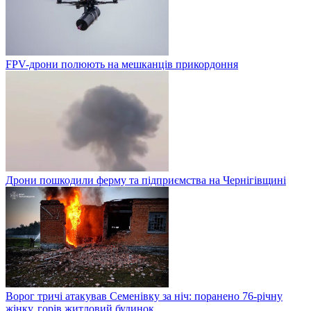
FPV-дрони полюють на мешканців прикордоння
Дрони пошкодили ферму та підприємства на Чернігівщині
Ворог тричі атакував Семенівку за ніч: поранено 76-річну
жінку, горів житловий будинок