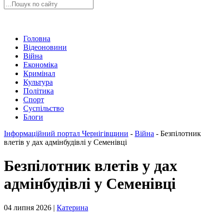
Головна
Відеоновини
Війна
Економіка
Кримінал
Культура
Політика
Спорт
Суспільство
Блоги
Інформаційний портал Чернігівщини
-
Війна
-
Безпілотник
влетів у дах адмінбудівлі у Семенівці
Безпілотник влетів у дах
адмінбудівлі у Семенівці
04 липня 2026 |
Катерина