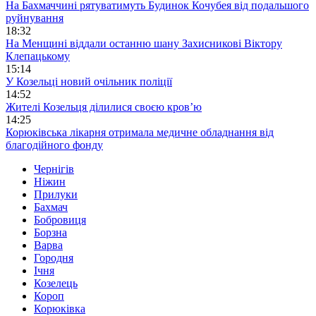
На Бахмаччині рятуватимуть Будинок Кочубея від подальшого
руйнування
18:32
На Менщині віддали останню шану Захисникові Віктору
Клепацькому
15:14
У Козельці новий очільник поліції
14:52
Жителі Козельця ділилися своєю кров’ю
14:25
Корюківська лікарня отримала медичне обладнання від
благодійного фонду
Чернігів
Ніжин
Прилуки
Бахмач
Бобровиця
Борзна
Варва
Городня
Ічня
Козелець
Короп
Корюківка