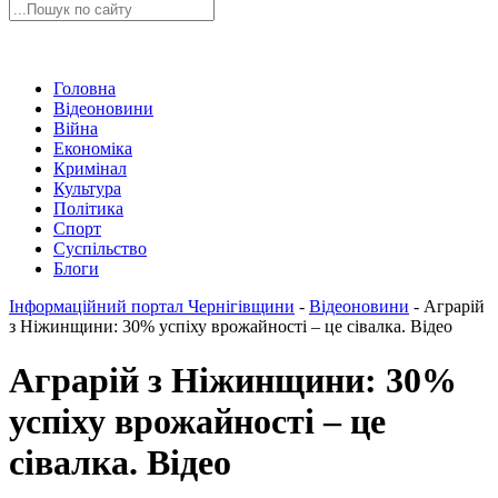
Головна
Відеоновини
Війна
Економіка
Кримінал
Культура
Політика
Спорт
Суспільство
Блоги
Інформаційний портал Чернігівщини
-
Відеоновини
-
Аграрій
з Ніжинщини: 30% успіху врожайності – це сівалка. Відео
Аграрій з Ніжинщини: 30%
успіху врожайності – це
сівалка. Відео