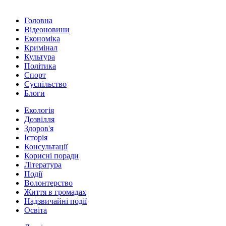
Головна
Відеоновини
Економіка
Кримінал
Культура
Політика
Спорт
Суспільство
Блоги
Екологія
Дозвілля
Здоров'я
Історія
Консультації
Корисні поради
Література
Події
Волонтерство
Життя в громадах
Надзвичайні події
Освіта