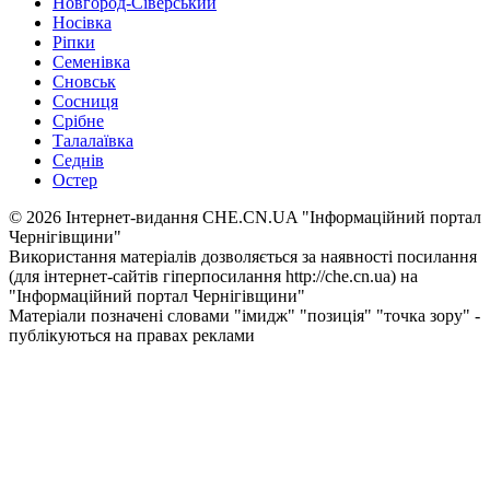
Новгород-Сіверський
Носівка
Ріпки
Семенівка
Сновськ
Сосниця
Срібне
Талалаївка
Седнів
Остер
© 2026 Інтернет-видання CHE.CN.UA "Інформаційний портал
Чернiгiвщини"
Використання матеріалів дозволяється за наявності посилання
(для інтернет-сайтів гіперпосилання http://che.cn.ua) на
"Інформаційний портал Чернiгiвщини"
Матеріали позначені словами "імидж" "позиція" "точка зору" -
публікуються на правах реклами