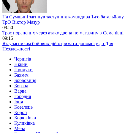
На Сумщині загинув заступник командира 1-го батальйону
ТрО Віктор Мазур
09:50
Троє поранених через атаку дрона по магазину в Семенівці
09:15
Як учасникам бойових дій отримати допомогу до Дня
Незалежності
Чернігів
Ніжин
Прилуки
Бахмач
Бобровиця
Борзна
Варва
Городня
Ічня
Козелець
Короп
Корюківка
Куликівка
Мена