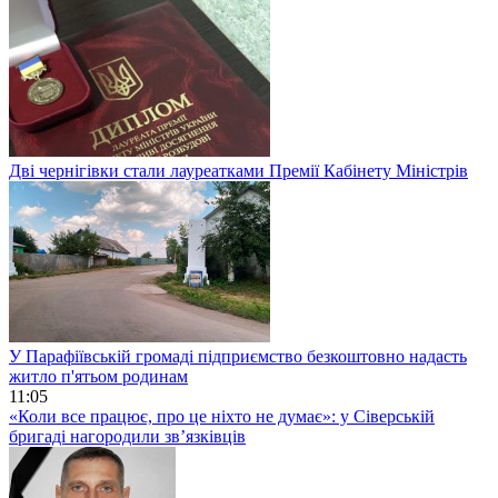
Дві чернігівки стали лауреатками Премії Кабінету Міністрів
У Парафіївській громаді підприємство безкоштовно надасть
житло п'ятьом родинам
11:05
«Коли все працює, про це ніхто не думає»: у Сіверській
бригаді нагородили зв’язківців