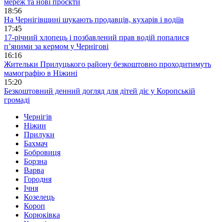
мереж та нові проєкти
18:56
На Чернігівщині шукають продавців, кухарів і водіїв
17:45
17-річний хлопець і позбавлений прав водій попалися
п’яними за кермом у Чернігові
16:16
Жительки Прилуцького району безкоштовно проходитимуть
мамографію в Ніжині
15:20
Безкоштовний денний догляд для дітей діє у Коропській
громаді
Чернігів
Ніжин
Прилуки
Бахмач
Бобровиця
Борзна
Варва
Городня
Ічня
Козелець
Короп
Корюківка