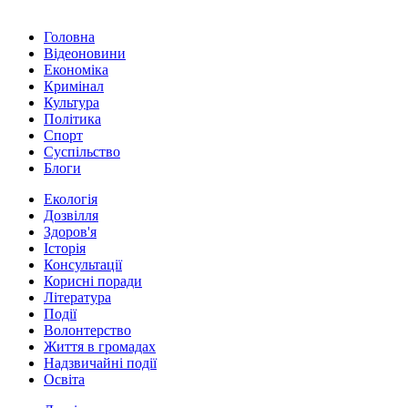
Головна
Відеоновини
Економіка
Кримінал
Культура
Політика
Спорт
Суспільство
Блоги
Екологія
Дозвілля
Здоров'я
Історія
Консультації
Корисні поради
Література
Події
Волонтерство
Життя в громадах
Надзвичайні події
Освіта