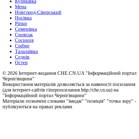
Куликівка
Мена
Новгород-Сіверський
Носівка
Ріпки
Семенівка
Сновськ
Сосниця
Срібне
Талалаївка
Седнів
Остер
© 2026 Інтернет-видання CHE.CN.UA "Інформаційний портал
Чернiгiвщини"
Використання матеріалів дозволяється за наявності посилання
(для інтернет-сайтів гіперпосилання http://che.cn.ua) на
"Інформаційний портал Чернiгiвщини"
Матеріали позначені словами "імидж" "позиція" "точка зору" -
публікуються на правах реклами