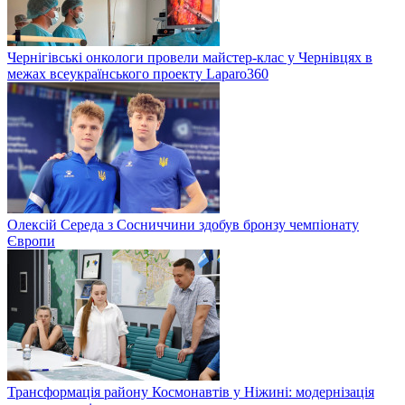
Чернігівські онкологи провели майстер-клас у Чернівцях в
межах всеукраїнського проекту Laparo360
Олексій Середа з Сосниччини здобув бронзу чемпіонату
Європи
Трансформація району Космонавтів у Ніжині: модернізація