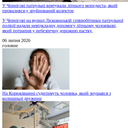
У Чернігові патрульні врятували літнього мопедиста, який
провалився у зруйнований колектор
У Чернігові на вулиці Лісковицькій співробітники патрульної
поліції надали невідкладну допомогу літньому чоловікові,
який потрапив у небезпечну дорожню пастку.
06 липня 2026
головне
На Корюківщині судитимуть чоловіка, який знущався з
колишньої дружини