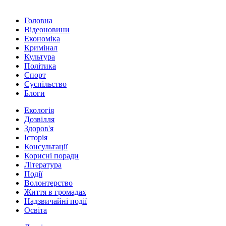
Головна
Відеоновини
Економіка
Кримінал
Культура
Політика
Спорт
Суспільство
Блоги
Екологія
Дозвілля
Здоров'я
Історія
Консультації
Корисні поради
Література
Події
Волонтерство
Життя в громадах
Надзвичайні події
Освіта