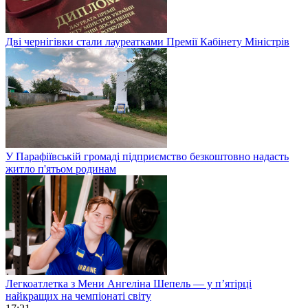
Дві чернігівки стали лауреатками Премії Кабінету Міністрів
У Парафіївській громаді підприємство безкоштовно надасть
житло п'ятьом родинам
Легкоатлетка з Мени Ангеліна Шепель — у п’ятірці
найкращих на чемпіонаті світу