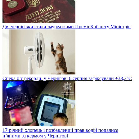
Дві чернігівки стали лауреатками Премії Кабінету Міністрів
Спека б’є рекорди: у Чернігові 6 серпня зафіксували +38,2°С
17-річний хлопець і позбавлений прав водій попалися
п’яними за кермом у Чернігові