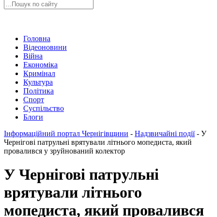
Головна
Відеоновини
Війна
Економіка
Кримінал
Культура
Політика
Спорт
Суспільство
Блоги
Інформаційний портал Чернігівщини
-
Надзвичайні події
-
У
Чернігові патрульні врятували літнього мопедиста, який
провалився у зруйнований колектор
У Чернігові патрульні
врятували літнього
мопедиста, який провалився