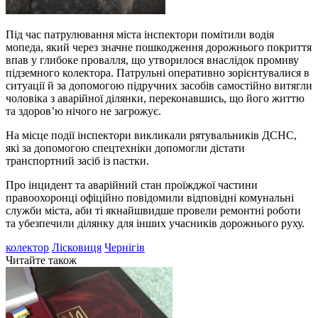
Під час патрулювання міста інспектори помітили водія
мопеда, який через значне пошкодження дорожнього покриття
впав у глибоке провалля, що утворилося внаслідок промиву
підземного колектора. Патрульні оперативно зорієнтувалися в
ситуації й за допомогою підручних засобів самостійно витягли
чоловіка з аварійної ділянки, переконавшись, що його життю
та здоров’ю нічого не загрожує.
На місце події інспектори викликали рятувальників ДСНС,
які за допомогою спецтехніки допомогли дістати
транспортний засіб із пастки.
Про інцидент та аварійний стан проїжджої частини
правоохоронці офіційно повідомили відповідні комунальні
служби міста, аби ті якнайшвидше провели ремонтні роботи
та убезпечили ділянку для інших учасників дорожнього руху.
колектор
Лісковиця
Чернігів
Читайте також