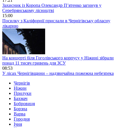
17:21
Захисник із Коропа Олександр П’ятенко загинув у
Серебрянському лісництві
15:00
Посилку з Каліфорнії прислали в Чернігівську обласну
лікарню
На концерті біля Гоголівського корпусу у Ніжині зібрали
понад 11 тисяч гривень для ЗСУ
08:53
У лісах Чернігівщини – надзвичайна пожежна небезпека
Чернігів
Ніжин
Прилуки
Бахмач
Бобровиця
Борзна
Варва
Городня
Ічня