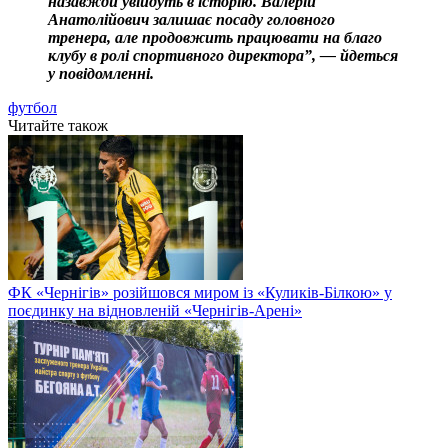
назавжди увійдуть в історію. Валерій
Анатолійович залишає посаду головного
тренера, але продовжить працювати на благо
клубу в ролі спортивного директора”, — йдеться
у повідомленні.
футбол
Читайте також
ФК «Чернігів» розійшовся миром із «Куликів-Білкою» у
поєдинку на відновленій «Чернігів-Арені»