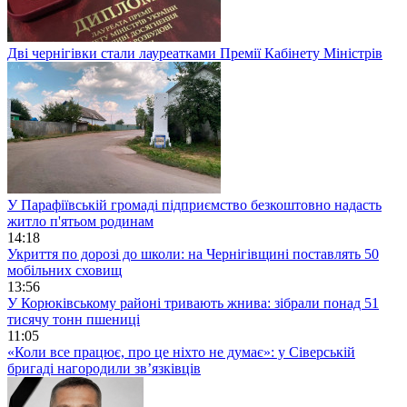
Дві чернігівки стали лауреатками Премії Кабінету Міністрів
У Парафіївській громаді підприємство безкоштовно надасть
житло п'ятьом родинам
14:18
Укриття по дорозі до школи: на Чернігівщині поставлять 50
мобільних сховищ
13:56
У Корюківському районі тривають жнива: зібрали понад 51
тисячу тонн пшениці
11:05
«Коли все працює, про це ніхто не думає»: у Сіверській
бригаді нагородили зв’язківців