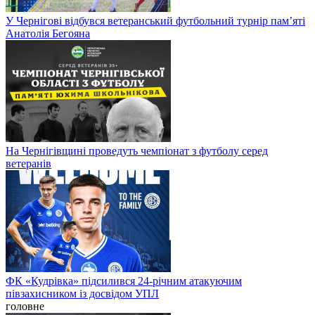
У Чернігові відбувся ветеранський футбольний турнір пам’яті
Анатолія Бегояна
На Чернігівщині проведуть чемпіонат з футболу серед
ветеранів
ФК «Кудрівка» підсилився 24-річним атакуючим
півзахисником із досвідом УПЛ
головне