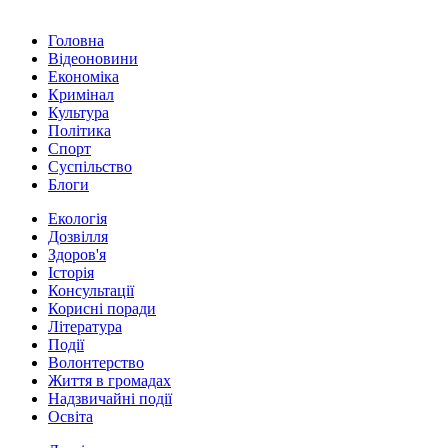
Головна
Відеоновини
Економіка
Кримінал
Культура
Політика
Спорт
Суспільство
Блоги
Екологія
Дозвілля
Здоров'я
Історія
Консультації
Корисні поради
Література
Події
Волонтерство
Життя в громадах
Надзвичайні події
Освіта