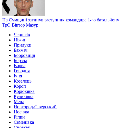
На Сумщині загинув заступник командира 1-го батальйону
ТрО Віктор Мазур
Чернігів
Ніжин
Прилуки
Бахмач
Бобровиця
Борзна
Варва
Городня
Ічня
Козелець
Короп
Корюківка
Куликівка
Мена
Новгород-Сіверський
Носівка
Ріпки
Семенівка
Сновськ