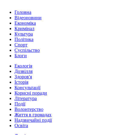
Головна
Відеоновини
Економіка
Кримінал
Культура
Політика
Спорт
Суспільство
Блоги
Екологія
Дозвілля
Здоров'я
Історія
Консультації
Корисні поради
Література
Події
Волонтерство
Життя в громадах
Надзвичайні події
Освіта