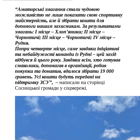
“Аматорські змагання стали чудовою
можливістю не лише показати свою спортивну
майстерність, але й зібрати кошти для
допомоги нашим захисникам.
За результатами
змагань: І місце – Хлоп’яники; ІІ місце –
Чорнотичі; ІІІ місце – Чорнотичі; IV місце –
Рудня.
Попри четверте місце, саме завдяки ініціативі
та небайдужості команди із Рудні – цей захід
відбувся й цього року.
Завдяки всім, хто готував
смаколики, допомагав в організації, робив
покупки та донатив, вдалося зібрати 19 000
гривень. Усі кошти будуть передані на
підтримку ЗСУ”, –
написали на сторінці
Сосницької громади у соцмережі.