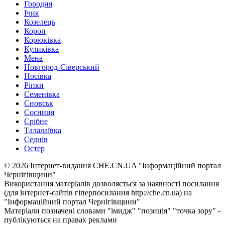
Городня
Ічня
Козелець
Короп
Корюківка
Куликівка
Мена
Новгород-Сіверський
Носівка
Ріпки
Семенівка
Сновськ
Сосниця
Срібне
Талалаївка
Седнів
Остер
© 2026 Інтернет-видання CHE.CN.UA "Інформаційний портал
Чернiгiвщини"
Використання матеріалів дозволяється за наявності посилання
(для інтернет-сайтів гіперпосилання http://che.cn.ua) на
"Інформаційний портал Чернiгiвщини"
Матеріали позначені словами "імидж" "позиція" "точка зору" -
публікуються на правах реклами