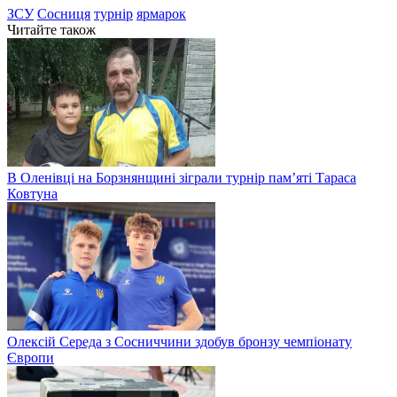
ЗСУ
Сосниця
турнір
ярмарок
Читайте також
В Оленівці на Борзнянщині зіграли турнір пам’яті Тараса
Ковтуна
Олексій Середа з Сосниччини здобув бронзу чемпіонату
Європи