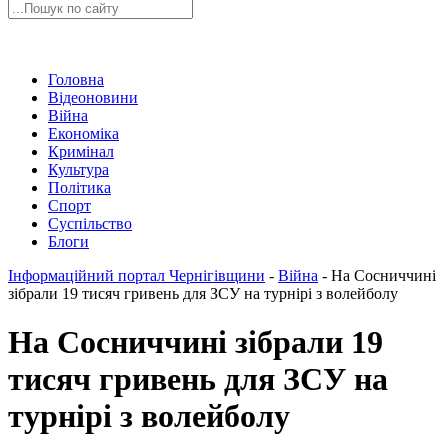
Головна
Відеоновини
Війна
Економіка
Кримінал
Культура
Політика
Спорт
Суспільство
Блоги
Інформаційний портал Чернігівщини
-
Війна
-
На Сосниччині
зібрали 19 тисяч гривень для ЗСУ на турнірі з волейболу
На Сосниччині зібрали 19
тисяч гривень для ЗСУ на
турнірі з волейболу