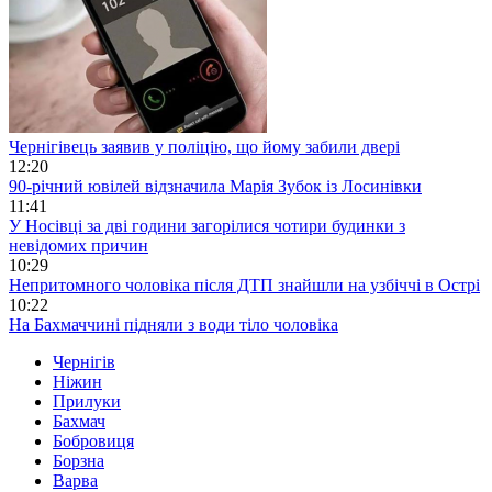
Чернігівець заявив у поліцію, що йому забили двері
12:20
90-річний ювілей відзначила Марія Зубок із Лосинівки
11:41
У Носівці за дві години загорілися чотири будинки з
невідомих причин
10:29
Непритомного чоловіка після ДТП знайшли на узбіччі в Острі
10:22
На Бахмаччині підняли з води тіло чоловіка
Чернігів
Ніжин
Прилуки
Бахмач
Бобровиця
Борзна
Варва