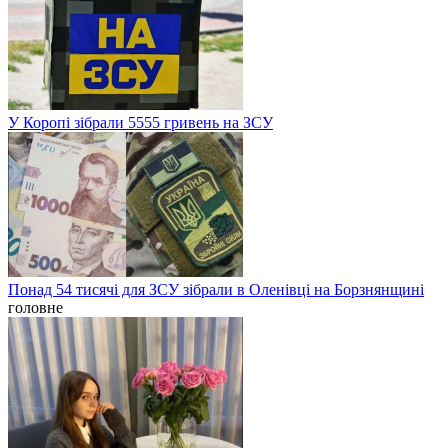
У Коропі зібрали 5555 гривень на ЗСУ
Понад 54 тисячі для ЗСУ зібрали в Оленівці на Борзнянщині
головне