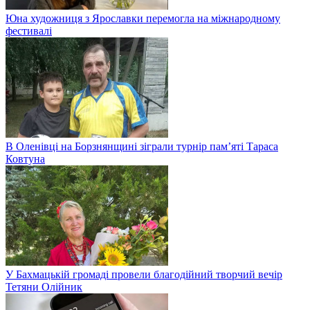
Юна художниця з Ярославки перемогла на міжнародному
фестивалі
В Оленівці на Борзнянщині зіграли турнір пам’яті Тараса
Ковтуна
У Бахмацькій громаді провели благодійний творчий вечір
Тетяни Олійник