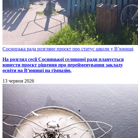
Сосницька рада розгляне проєкт про статус школи у В’юнищі
На розгляд сесії Сосницької селищної ради планується
винести проєкт рішення про перейменування закладу
освіти на В’юнищі на гімназію.
13 червня 2026