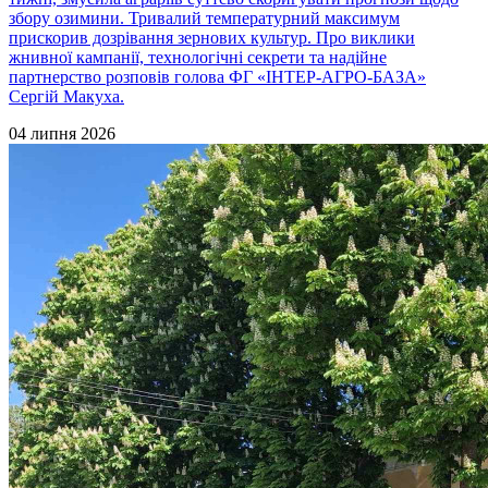
збору озимини. Тривалий температурний максимум
прискорив дозрівання зернових культур. Про виклики
жнивної кампанії, технологічні секрети та надійне
партнерство розповів голова ФГ «ІНТЕР-АГРО-БАЗА»
Сергій Макуха.
04 липня 2026