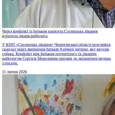
Через конфлікт із батьком пацієнта Сосницька лікарня
втратила лікаря-рабіолога
У КНП «Сосницька лікарня» Чернігівської області розгорівся
скандал через звернення батьків 9-річної дитини, яку вкусив
собака. Конфлікт між батьком потерпілого та лікарем-
рабіологом Сергієм Морозовим призвів до звільнення медика
з посади.
11 липня 2026