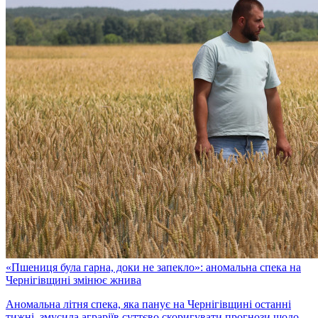
«Пшениця була гарна, доки не запекло»: аномальна спека на
Чернігівщині змінює жнива
Аномальна літня спека, яка панує на Чернігівщині останні
тижні, змусила аграріїв суттєво скоригувати прогнози щодо