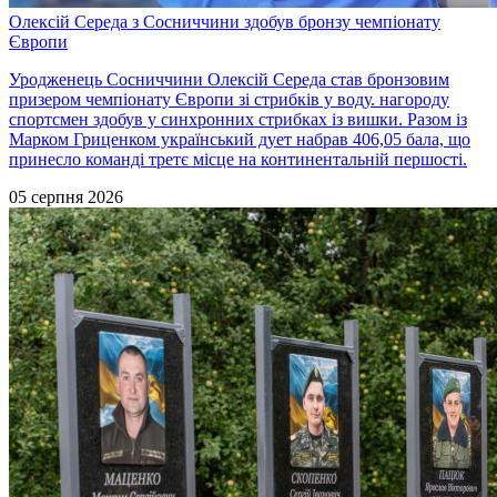
Олексій Середа з Сосниччини здобув бронзу чемпіонату
Європи
Уродженець Сосниччини Олексій Середа став бронзовим
призером чемпіонату Європи зі стрибків у воду. нагороду
спортсмен здобув у синхронних стрибках із вишки. Разом із
Марком Гриценком український дует набрав 406,05 бала, що
принесло команді третє місце на континентальній першості.
05 серпня 2026