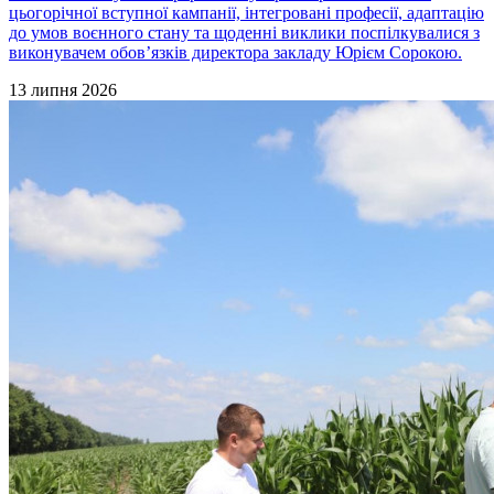
цьогорічної вступної кампанії, інтегровані професії, адаптацію
до умов воєнного стану та щоденні виклики поспілкувалися з
виконувачем обов’язків директора закладу Юрієм Сорокою.
13 липня 2026