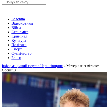
Головна
Відеоновини
Війна
Економіка
Кримінал
Культура
Політика
Спорт
Суспільство
Блоги
Інформаційний портал Чернігівщини
-
Матеріали з міткою:
Сосниця