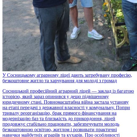
У Сосницькому аграрному ліцеї дають затребувану професію,
безкоштовне житло та харчування для молоді з громад
Сосницький професійний аграрний ліцей — заклад із багатою
історією, який зараз опинився у дещо підвішеному
юридичному стані. Повномасштабна війна застала установу
на етапі передачі з державної власності у комунальну. Попри
тривалу реорганізацію, брак прямого фінансування на
модернізацію баз та близькість до прикордоння, ліцей
продовжує стабільно працювати, забезпечувати молодь
безкоштовною освітою, житлом і розвивати практичні
навички майбутніх аграріїв та кухарів. Про особливості