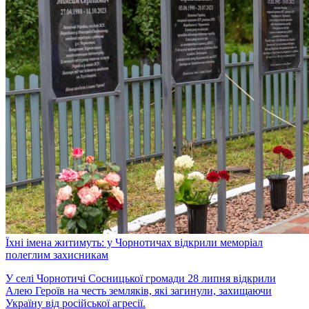
Їхні імена житимуть: у Чорнотичах відкрили меморіал
полеглим захисникам
У селі Чорнотичі Сосницької громади 28 липня відкрили
Алею Героїв на честь земляків, які загинули, захищаючи
Україну від російської агресії.