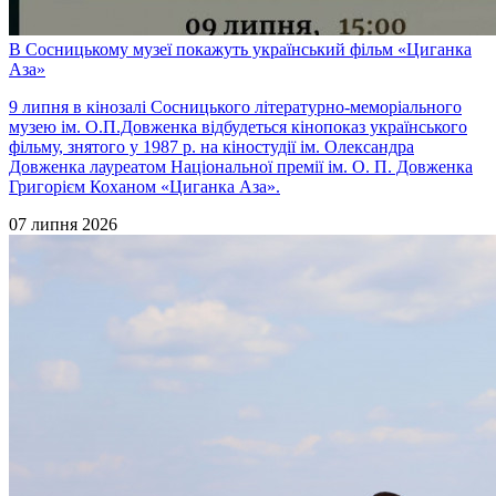
В Сосницькому музеї покажуть український фільм «Циганка
Аза»
9 липня в кінозалі Сосницького літературно-меморіального
музею ім. О.П.Довженка відбудеться кінопоказ українського
фільму, знятого у 1987 р. на кіностудії ім. Олександра
Довженка лауреатом Національної премії ім. О. П. Довженка
Григорієм Коханом «Циганка Аза».
07 липня 2026