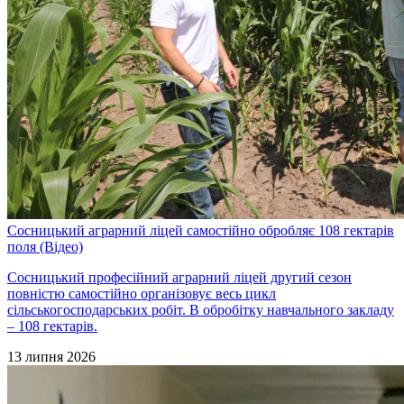
Сосницький аграрний ліцей самостійно обробляє 108 гектарів
поля (Відео)
Сосницький професійний аграрний ліцей другий сезон
повністю самостійно організовує весь цикл
сільськогосподарських робіт. В обробітку навчального закладу
– 108 гектарів.
13 липня 2026