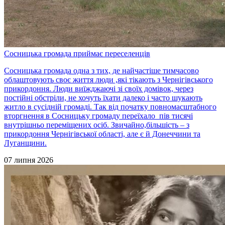
Сосницька громада приймає переселенців
Сосницька громада одна з тих, де найчастіше тимчасово
облаштовують своє життя люди ,які тікають з Чернігівського
прикордоння. Люди виїжджаючі зі своїх домівок, через
постійні обстріли, не хочуть їхати далеко і часто шукають
житло в сусідній громаді. Так від початку повномасштабного
вторгнення в Сосницьку громаду переїхало пів тисячі
внутрішньо переміщених осіб. Звичайно,більшість – з
прикордоння Чернігівської області, але є й Донеччини та
Луганщини.
07 липня 2026