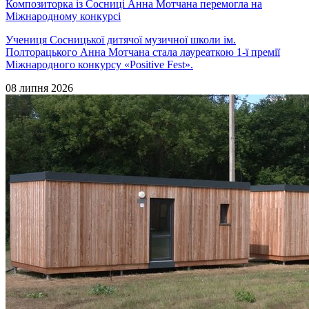
Композиторка із Сосниці Анна Мотчана перемогла на
Міжнародному конкурсі
Учениця Сосницької дитячої музичної школи ім.
Полторацького Анна Мотчана стала лауреаткою 1-ї премії
Міжнародного конкурсу «Positive Fest».
08 липня 2026