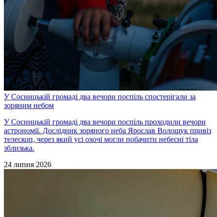
У Сосницькій громаді два вечори поспіль спостерігали за
зоряним небом
У Сосницькій громаді два вечори поспіль проходили вечори
астрономії. Дослідник зоряного неба Ярослав Волощук привіз
телескоп, через який усі охочі могли побачити небесні тіла
зблизька.
24 липня 2026