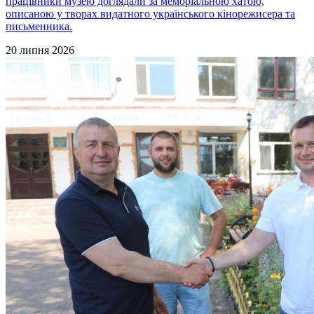
працівники музею доглядали за меморіальною хатою,
описаною у творах видатного українського кінорежисера та
письменника.
20 липня 2026