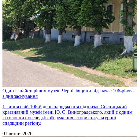
Один із найстаріших музеїв Чернігівщини відзначає 106-річчя
з дня заснування
1 липня свій 106-й день народження відзначає Сосницький
краєзнавчий музей імені Ю. С. Виноградського, який є одним
із головних осередків збереження історико-культурної
спадщини регіону.
01 липня 2026