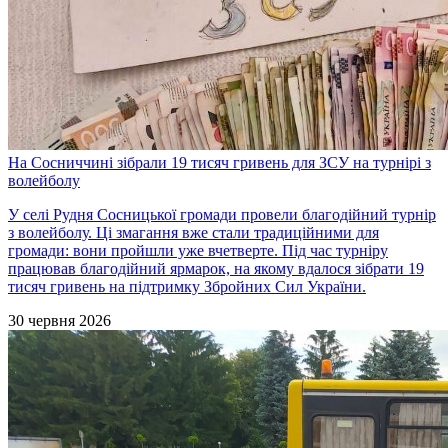
На Сосниччині зібрали 19 тисяч гривень для ЗСУ на турнірі з
волейболу
У селі Рудня Сосницької громади провели благодійний турнір
з волейболу. Ці змагання вже стали традиційними для
громади: вони пройшли уже вчетверте. Під час турніру
працював благодійний ярмарок, на якому вдалося зібрати 19
тисяч гривень на підтримку Збройних Сил України.
30 червня 2026