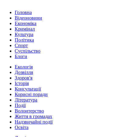
Головна
Відеоновини
Економіка
Кримінал
Культура
Політика
Спорт
Суспільство
Блоги
Екологія
Дозвілля
Здоров'я
Історія
Консультації
Корисні поради
Література
Події
Волонтерство
Життя в громадах
Надзвичайні події
Освіта