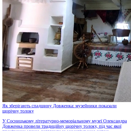
Як зберігають спадщину Довженка: музейники показали
щорічну толоку
У Сосницькому літературно-меморіальному музеї Олександра
Довженка провели традиційну щорічну толоку, під час якої