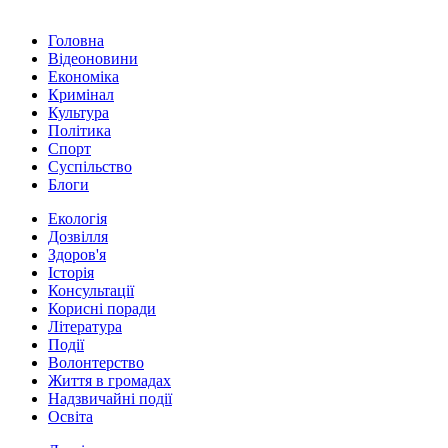
Головна
Відеоновини
Економіка
Кримінал
Культура
Політика
Спорт
Суспільство
Блоги
Екологія
Дозвілля
Здоров'я
Історія
Консультації
Корисні поради
Література
Події
Волонтерство
Життя в громадах
Надзвичайні події
Освіта