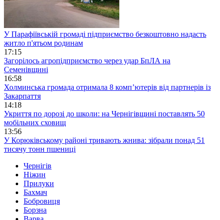
У Парафіївській громаді підприємство безкоштовно надасть
житло п'ятьом родинам
17:15
Загорілось агропідприємство через удар БпЛА на
Семенівщині
16:58
Холминська громада отримала 8 комп’ютерів від партнерів із
Закарпаття
14:18
Укриття по дорозі до школи: на Чернігівщині поставлять 50
мобільних сховищ
13:56
У Корюківському районі тривають жнива: зібрали понад 51
тисячу тонн пшениці
Чернігів
Ніжин
Прилуки
Бахмач
Бобровиця
Борзна
Варва