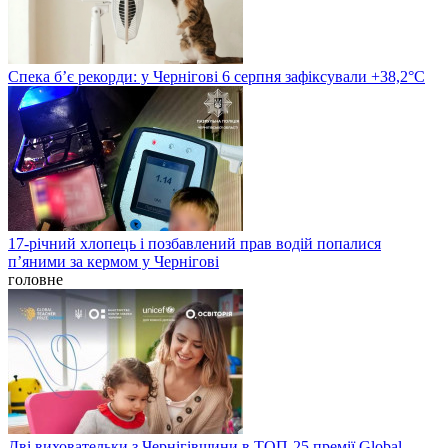
Спека б’є рекорди: у Чернігові 6 серпня зафіксували +38,2°С
17-річний хлопець і позбавлений прав водій попалися
п’яними за кермом у Чернігові
головне
Дві виховательки з Чернігівщини в ТОП-25 премії Global