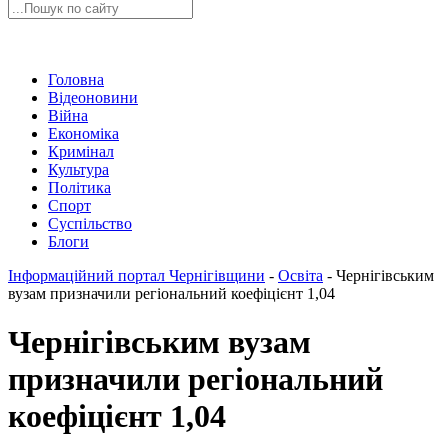
Головна
Відеоновини
Війна
Економіка
Кримінал
Культура
Політика
Спорт
Суспільство
Блоги
Інформаційний портал Чернігівщини
-
Освіта
-
Чернігівським
вузам призначили регіональний коефіцієнт 1,04
Чернігівським вузам
призначили регіональний
коефіцієнт 1,04