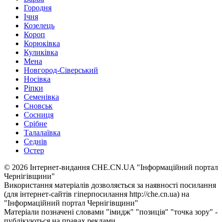
Городня
Ічня
Козелець
Короп
Корюківка
Куликівка
Мена
Новгород-Сіверський
Носівка
Ріпки
Семенівка
Сновськ
Сосниця
Срібне
Талалаївка
Седнів
Остер
© 2026 Інтернет-видання CHE.CN.UA "Інформаційний портал
Чернiгiвщини"
Використання матеріалів дозволяється за наявності посилання
(для інтернет-сайтів гіперпосилання http://che.cn.ua) на
"Інформаційний портал Чернiгiвщини"
Матеріали позначені словами "імидж" "позиція" "точка зору" -
публікуються на правах реклами