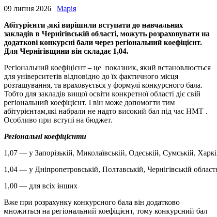
09 липня 2026 |
Марія
Абітурієнти ,які вирішили вступати до навчальних
закладів в Чернігівській області, можуть розраховувати на
додаткові конкурсні бали через регіональний коефіцієнт.
Для Чернігівщини він складає 1,04.
Регіональний коефіцієнт – це показник, який встановлюється
для університетів відповідно до їх фактичного місця
розташування, та враховується у формулі конкурсного бала.
Тобто для закладів вищої освіти конкретної області діє свій
регіональний коефіцієнт. І він може допомогти тим
абітурієнтам,які набрали не надто високий бал під час НМТ .
Особливо при вступі на бюджет.
Регіональні коефіцієнти
1,07 — у Запорізькій, Миколаївській, Одеській, Сумській, Харкі
1,04 — у Дніпропетровській, Полтавській, Чернігівській област
1,00 — для всіх інших
Вже при розрахунку конкурсного бала він додатково
множиться на регіональний коефіцієнт, тому конкурсний бал