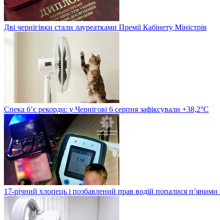
Дві чернігівки стали лауреатками Премії Кабінету Міністрів
Спека б’є рекорди: у Чернігові 6 серпня зафіксували +38,2°С
17-річний хлопець і позбавлений прав водій попалися п’яними 