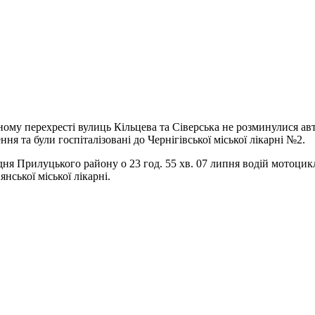
аному перехресті вулиць Кільцева та Сіверська не розминулися ав
я та були госпіталізовані до Чернігівської міської лікарні №2.
одня Прилуцького району о 23 год. 55 хв. 07 липня водій мотоцик
нської міської лікарні.