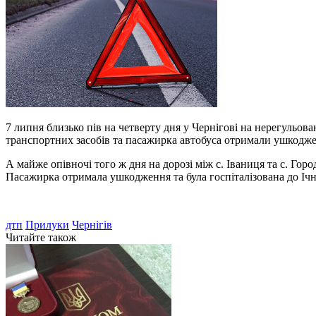
7 липня близько пів на четверту дня у Чернігові на нерегульов
транспортних засобів та пасажирка автобуса отримали ушкодженн
А майже опівночі того ж дня на дорозі між с. Іваниця та с. Гор
Пасажирка отримала ушкодження та була госпіталізована до Ічня
дтп
Прилуки
Чернігів
Читайте також