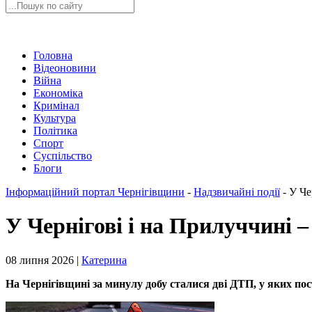
Головна
Відеоновини
Війна
Економіка
Кримінал
Культура
Політика
Спорт
Суспільство
Блоги
Інформаційний портал Чернігівщини
-
Надзвичайні події
-
У Че
У Чернігові і на Прилуччині 
08 липня 2026 |
Катерина
На Чернігівщині за минулу добу сталися дві ДТП, у яких по