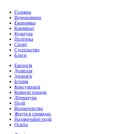
Головна
Відеоновини
Економіка
Кримінал
Культура
Політика
Спорт
Суспільство
Блоги
Екологія
Дозвілля
Здоров'я
Історія
Консультації
Корисні поради
Література
Події
Волонтерство
Життя в громадах
Надзвичайні події
Освіта