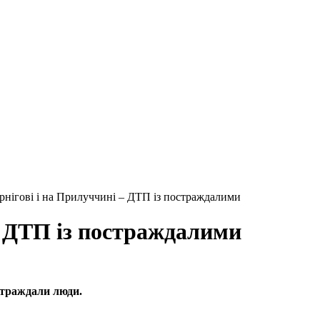
рнігові і на Прилуччині – ДТП із постраждалими
– ДТП із постраждалими
страждали люди.