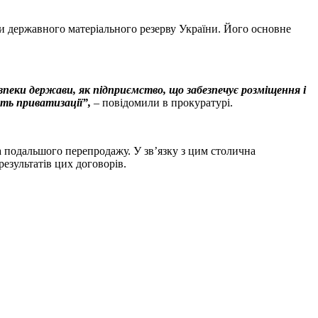
ми державного матеріального резерву України. Його основне
зпеки держави, як підприємство, що забезпечує розміщення і
ють приватизації”,
– повідомили в прокуратурі.
а подальшого перепродажу. У зв’язку з цим столична
езультатів цих договорів.