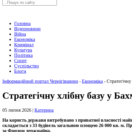
Головна
Відеоновини
Війна
Економіка
Кримінал
Культура
Політика
Спорт
Суспільство
Блоги
Інформаційний портал Чернігівщини
-
Економіка
-
Стратегічну
Стратегічну хлібну базу у Ба
05 липня 2026 |
Катерина
На користь держави витребувано з приватної власності май
складається з 33 будівель загальною площею 26 000 кв. м. 
за Фондом держмайна.