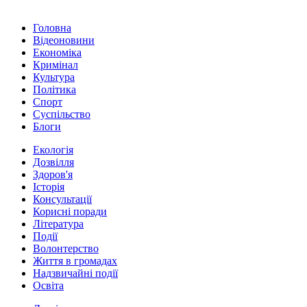
Головна
Відеоновини
Економіка
Кримінал
Культура
Політика
Спорт
Суспільство
Блоги
Екологія
Дозвілля
Здоров'я
Історія
Консультації
Корисні поради
Література
Події
Волонтерство
Життя в громадах
Надзвичайні події
Освіта