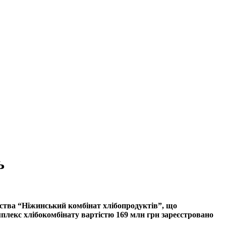
ь
мства “Ніжинський комбінат хлібопродуктів”, що
мплекс хлібокомбінату вартістю 169 млн грн зареєстровано