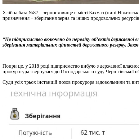
Хлібна база №87 – зерносховище в місті Бахмач (нині Ніжинськи
призначення – зберігання зерна та інших продовольчих ресурсів
“Це підприємство включено до переліку об’єктів державної в
зберігання матеріальних цінностей державного резерву. Закон
Попри це, у 2018 році підприємство вибуло з державної власно
прокуратура звернулася до Господарського суду Чернігівської о
Суди усіх трьох інстанцій позов прокурора задовольнили та ви