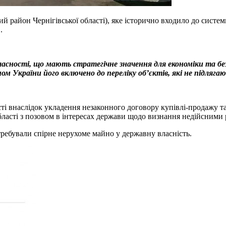
й район Чернігівської області), яке історично входило до систе
.
ласності, що мають стратегічне значення для економіки та бе
ом України його включено до переліку об’єктів, які не підляга
сті внаслідок укладення незаконного договору купівлі-продажу т
бласті з позовом в інтересах держави щодо визнання недійсними р
требували спірне нерухоме майно у державну власність.