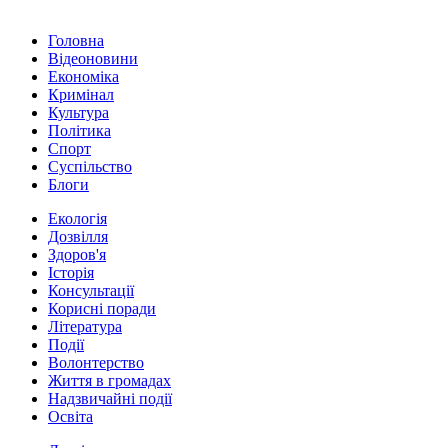
Головна
Відеоновини
Економіка
Кримінал
Культура
Політика
Спорт
Суспільство
Блоги
Екологія
Дозвілля
Здоров'я
Історія
Консультації
Корисні поради
Література
Події
Волонтерство
Життя в громадах
Надзвичайні події
Освіта