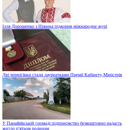
Ілля Дорошенко з Ніжина підкорив міжнародне журі
Дві чернігівки стали лауреатками Премії Кабінету Міністрів
У Парафіївській громаді підприємство безкоштовно надасть
житло п'ятьом родинам