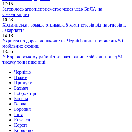
17:15
Загорілось агропідприємство через удар БпЛА на
Семенівщині
16:58
Холминська громада отримала 8 комп’ютерів від партнерів із
Закарпаття
14:18
Укриття по дорозі до школи: на Чернігівщині поставлять 50
мобільних сховищ
13:56
У Корюківському районі тривають жнива: зібрали понад 51
тисячу тонн пшениці
Чернігів
Ніжин
Прилуки
Бахмач
Бобровиця
Борзна
Варва
Городня
Ічня
Козелець
Короп
Корюківка