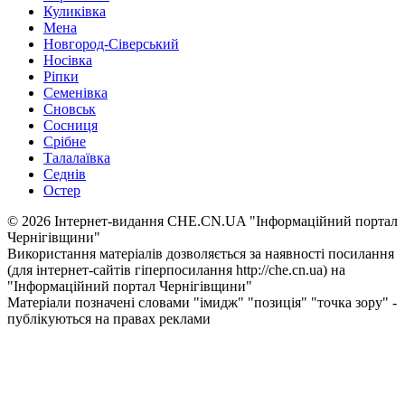
Куликівка
Мена
Новгород-Сіверський
Носівка
Ріпки
Семенівка
Сновськ
Сосниця
Срібне
Талалаївка
Седнів
Остер
© 2026 Інтернет-видання CHE.CN.UA "Інформаційний портал
Чернiгiвщини"
Використання матеріалів дозволяється за наявності посилання
(для інтернет-сайтів гіперпосилання http://che.cn.ua) на
"Інформаційний портал Чернiгiвщини"
Матеріали позначені словами "імидж" "позиція" "точка зору" -
публікуються на правах реклами