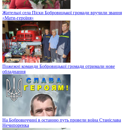
Жительці села Піски Бобровицької громади вручили звання
«Мати-героїня»
Пожежні команди Бобровицької громади отримали нове
обладнання
На Бобровиччині в останню путь провели воїна Станіслава
Нечипоренка