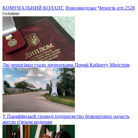
КОМУНАЛЬНИЙ КОЛАПС
Новозаводське
Чернігів атп 2528
головне
Дві чернігівки стали лауреатками Премії Кабінету Міністрів
У Парафіївській громаді підприємство безкоштовно надасть
житло п'ятьом родинам