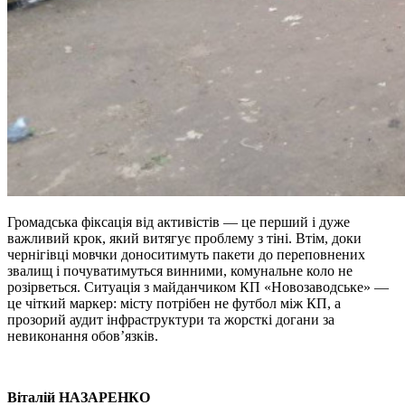
Громадська фіксація від активістів — це перший і дуже
важливий крок, який витягує проблему з тіні. Втім, доки
чернігівці мовчки доноситимуть пакети до переповнених
звалищ і почуватимуться винними, комунальне коло не
розірветься. Ситуація з майданчиком КП «Новозаводське» —
це чіткий маркер: місту потрібен не футбол між КП, а
прозорий аудит інфраструктури та жорсткі догани за
невиконання обов’язків.
Віталій НАЗАРЕНКО