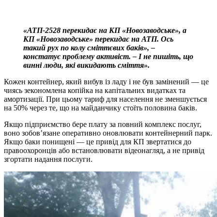
«АТ
П-2528
перекидає на
КП
«Новозаводське
», а
КП «Новозаводське
» перекидає на АТП. О
сь
такий рух по колу сміттєвих баків
», –
констатує проблему активіст.
– І не пишіть, що
винні люди, які викидають сміття
».
Кожен контейнер, який вибув із ладу і не був замінений — це
чиясь зекономлена копійка на капітальних видатках та
амортизації. При цьому тариф для населення не зменшується
на 50% через те, що на майданчику стоїть половина баків.
Якщо підприємство бере плату за повний комплекс послуг,
воно зобов’язане оперативно оновлювати контейнерний парк.
Якщо баки понищені — це привід для КП звертатися до
правоохоронців або встановлювати відеонагляд, а не привід
згортати надання послуги.