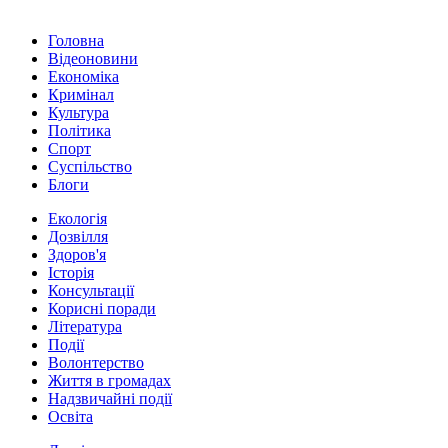
Головна
Відеоновини
Економіка
Кримінал
Культура
Політика
Спорт
Суспільство
Блоги
Екологія
Дозвілля
Здоров'я
Історія
Консультації
Корисні поради
Література
Події
Волонтерство
Життя в громадах
Надзвичайні події
Освіта