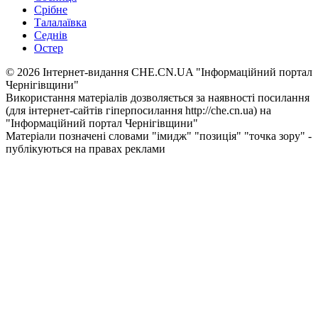
Срібне
Талалаївка
Седнів
Остер
© 2026 Інтернет-видання CHE.CN.UA "Інформаційний портал
Чернiгiвщини"
Використання матеріалів дозволяється за наявності посилання
(для інтернет-сайтів гіперпосилання http://che.cn.ua) на
"Інформаційний портал Чернiгiвщини"
Матеріали позначені словами "імидж" "позиція" "точка зору" -
публікуються на правах реклами