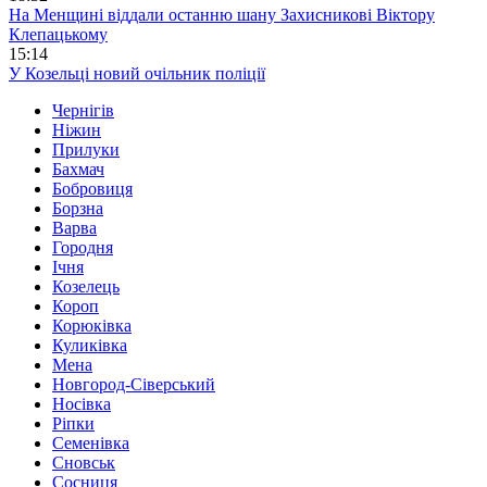
На Менщині віддали останню шану Захисникові Віктору
Клепацькому
15:14
У Козельці новий очільник поліції
Чернігів
Ніжин
Прилуки
Бахмач
Бобровиця
Борзна
Варва
Городня
Ічня
Козелець
Короп
Корюківка
Куликівка
Мена
Новгород-Сіверський
Носівка
Ріпки
Семенівка
Сновськ
Сосниця