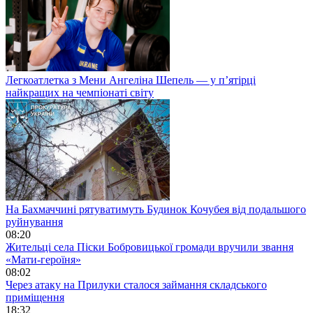
Легкоатлетка з Мени Ангеліна Шепель — у п’ятірці
найкращих на чемпіонаті світу
На Бахмаччині рятуватимуть Будинок Кочубея від подальшого
руйнування
08:20
Жительці села Піски Бобровицької громади вручили звання
«Мати-героїня»
08:02
Через атаку на Прилуки сталося займання складського
приміщення
18:32