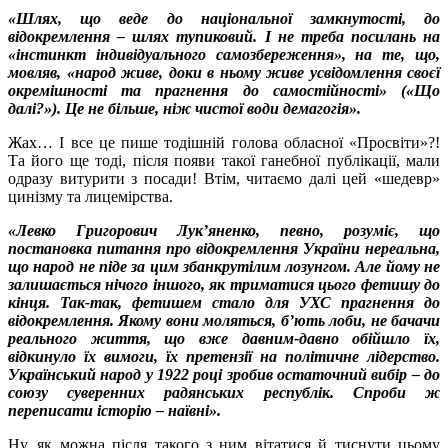
«Шлях, що веде до національної замкнутості, до
відокремлення – шлях тупиковий. І не треба посилань на
«інстинкт індивідуального самозбереження», на те, що,
мовляв, «народ живе, доки в ньому живе усвідомлення своєї
окремішності та прагнення до самостійності» («Що
далі?»). Це не більше, ніж чистої води демагогія».
Жах… І все це пише тодішній голова обласної «Просвіти»?!
Та його ще тоді, після появи такої ганебної публікації, мали
одразу витурити з посади! Втім, читаємо далі цей «шедевр»
цинізму та лицемірства.
«Левко Григорович Лук’яненко, певно, розуміє, що
постановка питання про відокремлення України нереальна,
що народ не піде за цим збанкрутілим лозунгом. Але йому не
залишається нічого іншого, як триматися цього фетишу до
кінця. Так-так, фетишем стало для УХС прагнення до
відокремлення. Якому вони моляться, б’ють лоби, не бачачи
реального життя, що вже давним-давно обійшло їх,
відкинуло їх вимоги, їх претензії на політичне лідерство.
Український народ у 1922 році зробив остаточний вибір – до
союзу суверенних радянських республік. Спроби ж
переписати історію – наївні».
Ну, як можна після такого з ним вітатися й тиснути цьому