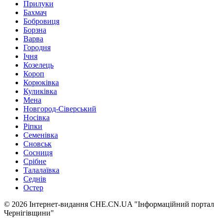
Прилуки
Бахмач
Бобровиця
Борзна
Варва
Городня
Ічня
Козелець
Короп
Корюківка
Куликівка
Мена
Новгород-Сіверський
Носівка
Ріпки
Семенівка
Сновськ
Сосниця
Срібне
Талалаївка
Седнів
Остер
© 2026 Інтернет-видання CHE.CN.UA "Інформаційний портал
Чернiгiвщини"