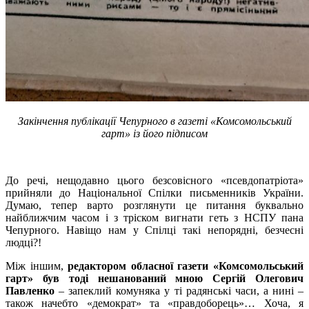
Закінчення публікації Чепурного в газеті «Комсомольський
гарт» із його підписом
До речі, нещодавно цього безсовісного «псевдопатріота»
прийняли до Національної Спілки письменників України.
Думаю, тепер варто розглянути це питання буквально
найближчим часом і з тріском вигнати геть з НСПУ пана
Чепурного. Навіщо нам у Спілці такі непорядні, безчесні
людці?!
Між іншим,
редактором обласної газети «Комсомольський
гарт» був тоді нешанований мною Сергій Олегович
Павленко
– запеклий комуняка у ті радянські часи, а нині –
також начебто «демократ» та «правдоборець»… Хоча, я