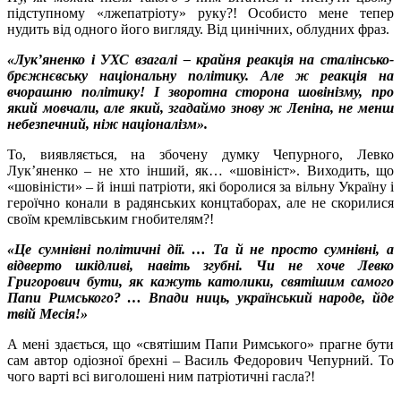
підступному «лжепатріоту» руку?! Особисто мене тепер
нудить від одного його вигляду. Від цинічних, облудних фраз.
«Лук’яненко і УХС взагалі – крайня реакція на сталінсько-
брєжнєвську національну політику. Але ж реакція на
вчорашню політику! І зворотна сторона шовінізму, про
який мовчали, але який, згадаймо знову ж Леніна, не менш
небезпечний, ніж націоналізм».
То, виявляється, на збочену думку Чепурного, Левко
Лук’яненко – не хто інший, як… «шовініст». Виходить, що
«шовіністи» – й інші патріоти, які боролися за вільну Україну і
героїчно конали в радянських концтаборах, але не скорилися
своїм кремлівським гнобителям?!
«Це сумнівні політичні дії. … Та й не просто сумнівні, а
відверто шкідливі, навіть згубні. Чи не хоче Левко
Григорович бути, як кажуть католики, святішим самого
Папи Римського? … Впади ниць, український народе, йде
твій Месія!»
А мені здається, що «святішим Папи Римського» прагне бути
сам автор одіозної брехні – Василь Федорович Чепурний. То
чого варті всі виголошені ним патріотичні гасла?!