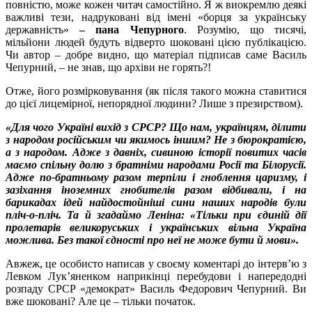
повністю, може кожен читач самостійно. Я ж виокремлю деякі
важливі тези, надруковані від імені «борця за українську
державність»
– пана Чепурного
. Розумію, що тисячі,
мільйони людей будуть відверто шоковані цією публікацією.
Чи автор – добре видно, що матеріал підписав саме Василь
Чепурний, – не знав, що архіви не горять?!
Отже, його розмірковування (як після такого можна ставитися
до цієї лицемірної, непорядної людини? Лише з презирством).
«Для чого Україні вихід з СРСР? Що нам, українцям, ділити
з народом російським чи якимось іншим? Не з бюрократією,
а з народом. Адже з давніх, сивиною історії повитих часів
маємо спільну долю з братніми народами Росії та Білорусії.
Адже по-братньому разом терпіли і гноблення царизму, і
зазіхання іноземних гнобителів разом відбивали, і на
барикадах ідей найдостойніші сини наших народів були
пліч-о-пліч. Та й згадаймо Леніна: «Тільки при єдиній дії
пролетарів великоруських і українських вільна Україна
можлива. Без такої єдності про неї не може бути й мови».
Авжеж, це особисто написав у своєму коментарі до інтерв’ю з
Левком Лук’яненком наприкінці перебудови і напередодні
розпаду СРСР «демократ» Василь Федорович Чепурний. Ви
вже шоковані? Але це – тільки початок.