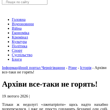
Головна
Відеоновини
Війна
Економіка
Кримінал
Культура
Політика
Спорт
Суспільство
Блоги
Інформаційний портал Чернігівщини
-
Різне
-
Історія
-
Архіви
все-таки не горять!
Архіви все-таки не горять!
19 лютого 2026 |
Тільки ж недолугі «лжепатріоти» щось надто нахабно
розперезалися, і вже не просто горланять бездарні оди собі,