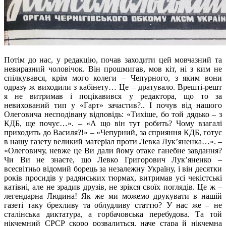
Потім до нас, у редакцію, почав заходити цей мовчазний та
невиразний чоловічок. Він прошмигав, мов кіт, ні з ким не
спілкувався, крім мого колеги – Чепурного, з яким вони
одразу ж виходили з кабінету… Це – дратувало. Врешті-решт
я не витримав і поцікавився у редактора, що то за
невихований тип у «Гарт» зачастив?.. І почув від нашого
Олеговича несподівану відповідь: «Тихіше, бо той дядько – з
КДБ, ще почує…». – «А що він тут робить? Чому взагалі
приходить до Василя?!» – «Чепурний, за сприяння КДБ, готує
в нашу газету великий матеріал проти Левка Лук’яненка…». –
«Олеговичу, невже це Ви дали йому отаке ганебне завдання?
Чи Ви не знаєте, що Левко Григорович Лук’яненко –
всесвітньо відомий борець за незалежну Україну, і він десятки
років просидів у радянських тюрмах, витримав усі чекістські
катівні, але не зрадив друзів, не зрікся своїх поглядів. Це ж –
легендарна Людина! Як же ми можемо друкувати в нашій
газеті таку брехливу та облудливу статтю? У нас же – не
сталінська диктатура, а горбачовська перебудова. Та той
нікчемний СРСР скоро розвалиться, наче стара й нікчемна