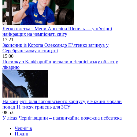
Легкоатлетка з Мени Ангеліна Шепель — у п’ятірці
найкращих на чемпіонаті світу
17:21
Захисник із Коропа Олександр П’ятенко загинув у
Серебрянському лісництві
15:00
Посилку з Каліфорнії прислали в Чернігівську обласну
лікарню
На концерті біля Гоголівського корпусу у Ніжині зібрали
понад 11 тисяч гривень для ЗСУ
08:53
У лісах Чернігівщини – надзвичайна пожежна небезпека
Чернігів
Ніжин