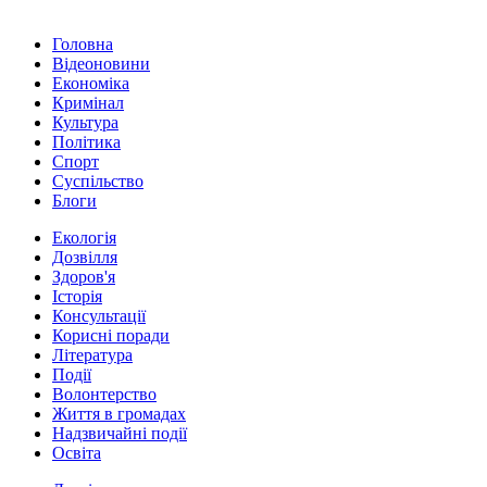
Головна
Відеоновини
Економіка
Кримінал
Культура
Політика
Спорт
Суспільство
Блоги
Екологія
Дозвілля
Здоров'я
Історія
Консультації
Корисні поради
Література
Події
Волонтерство
Життя в громадах
Надзвичайні події
Освіта