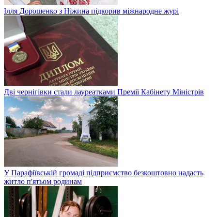
Ілля Дорошенко з Ніжина підкорив міжнародне журі
Дві чернігівки стали лауреатками Премії Кабінету Міністрів
У Парафіївській громаді підприємство безкоштовно надасть
житло п'ятьом родинам