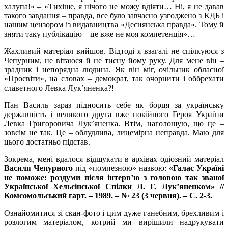
халупа!» – «Тихіше, я нічого не можу вдіяти… Ні, я не давав
такого завдання – правда, все було завчасно узгоджено з КДБ і
нашим цензором із видавництва «Деснянська правда». Тому й
зняти таку публікацію – це вже не моя компетенція»…
Жахливий матеріал вийшов. Відтоді я взагалі не спілкуюся з
Чепурним, не вітаюся й не тисну йому руку. Для мене він –
зрадник і непорядна людина. Як він міг, очільник обласної
«Просвіти», на словах – демократ, так очорнити і оббрехати
славетного Левка Лук’яненка?!
Пан Василь зараз підносить себе як борця за українську
державність і великого друга вже покійного Героя України
Левка Григоровича Лук’яненка. Втім, наголошую, що це –
зовсім не так. Це – облудлива, лицемірна неправда. Маю для
цього достатньо підстав.
Зокрема, мені вдалося відшукати в архівах одіозний матеріал
Василя Чепурного
під «помпезною» назвою:
«Галас Україні
не поможе: роздуми після інтерв’ю з головою так званої
Української Хельсінської Спілки Л. Г. Лук’яненком» //
Комсомольський гарт. – 1989. – № 23 (3 червня). – С. 2-3.
Ознайомитися зі скан-фото і цим дуже ганебним, брехливим і
розлогим матеріалом, котрий ми вирішили надрукувати