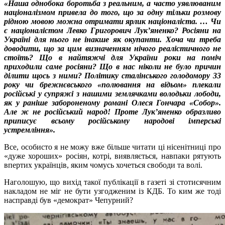
«Наша однобока боротьба з реальним, а часто уявлюваним
націоналізмом привела до того, що за одну тільки розмову
рідною мовою можна отримати ярлик націоналіста. … Чи
є націоналістом Левко Григорович Лук’яненко? Росіяни на
Україні для нього не інакше як окупанти. Хоча чи треба
доводити, що за цим визначенням нічого реалістичного не
стоїть? Що в найтяжчі для України роки на поміч
приходили саме росіяни? Що в нас ніколи не було причин
ділити щось з ними? Політику сталінського голодомору 33
року чи брежнєвського «полювання на відьом» плекали
російські у супряжі з нашими землячками володьки лободи,
як у раніше забороненому романі Олеся Гончара «Собор».
Але ж не російський народ! Проте Лук’яненко образливо
приписує всьому російському народові імперські
устремління».
Все, особисто я не можу вже більше читати ці нісенітниці про
«дуже хороших» росіян, котрі, виявляється, навпаки рятують
впертих українців, яким чомусь хочеться свободи та волі.
Наголошую, що вихід такої публікації в газеті зі стотисячним
накладом не міг не бути узгодженим із КДБ. То ким же тоді
насправді був «демократ» Чепурний?