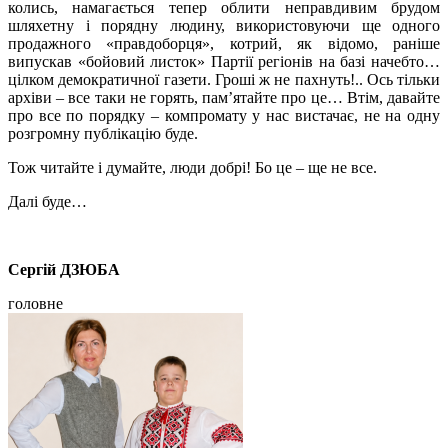
колись, намагається тепер облити неправдивим брудом
шляхетну і порядну людину, використовуючи ще одного
продажного «правдоборця», котрий, як відомо, раніше
випускав «бойовий листок» Партії регіонів на базі начебто…
цілком демократичної газети. Гроші ж не пахнуть!.. Ось тільки
архіви – все таки не горять, пам’ятайте про це… Втім, давайте
про все по порядку – компромату у нас вистачає, не на одну
розгромну публікацію буде.
Тож читайте і думайте, люди добрі! Бо це – ще не все.
Далі буде…
Сергій ДЗЮБА
головне