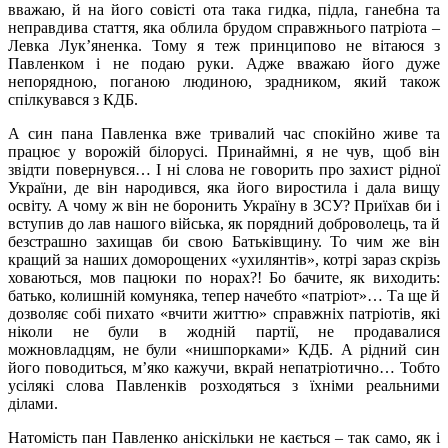
вважаю, й на його совісті ота така гидка, підла, ганебна та
неправдива стаття, яка облила брудом справжнього патріота –
Левка Лук’яненка. Тому я теж принципово не вітаюся з
Павленком і не подаю руки. Адже вважаю його дуже
непорядною, поганою людиною, зрадником, який також
спілкувався з КДБ.
А син пана Павленка вже тривалий час спокійно живе та
працює у ворожій білорусі. Принаймні, я не чув, щоб він
звідти повернувся… І ні слова не говорить про захист рідної
України, де він народився, яка його виростила і дала вищу
освіту. А чому ж він не боронить Україну в ЗСУ? Приїхав би і
вступив до лав нашого війська, як порядний доброволець, та й
безстрашно захищав би свою Батьківщину. То чим же він
кращий за наших доморощених «ухилянтів», котрі зараз скрізь
ховаються, мов пацюки по норах?! Бо бачите, як виходить:
батько, колишній комуняка, тепер начебто «патріот»… Та ще й
дозволяє собі пихато «вчити життю» справжніх патріотів, які
ніколи не були в жодній партії, не продавалися
можновладцям, не були «нишпорками» КДБ. А рідний син
його поводиться, м’яко кажучи, вкрай непатріотично… Тобто
усілякі слова Павленків розходяться з їхніми реальними
ділами.
Натомість пан Павленко аніскільки не кається – так само, як і