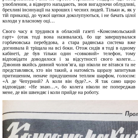
улюбленим, а відверто нападають, знов вигадуючи облудливі,
брехливі інсинуації на хороших і чесних людей. Тільки ж, як у
тій приказці, до чужої щепки доколупуються, і не бачать цілої
колоди у власному оці…
Свого часу я трудився в обласній газеті «Комсомольський
гарт» (отак тоді вона називалася), бо ще завершувалася
горбачовська перебудова, а стара радянська система вже
догнивала й тріщала на всі боки. Отож сидів я тоді в одному
кабінеті, де був тільки один «совковий» телефон, тому
відповідати доводилося і за відсутності свого колеги…
Дзвонив якийсь дивний чолов’яга, що ніколи не вітався та не
представлявся, хто він такий, а натомість щоразу запитував
притишеним, неначе придушеним теплим шарфом, голосом:
«А де Чепурний? А коли він буде?..». Я так само щиро
відповідав: «Не знаю…», бо колега ніколи не попереджав
мене, де він швендяє і коли прийде на роботу.